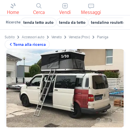
Home
Cerca
Vendi
Messaggi
tenda tetto auto
tenda da tetto
tendalino roulotte
Ricerche
Subito
Accessori auto
Veneto
Venezia (Prov)
Pianiga
Torna alla ricerca
1/30