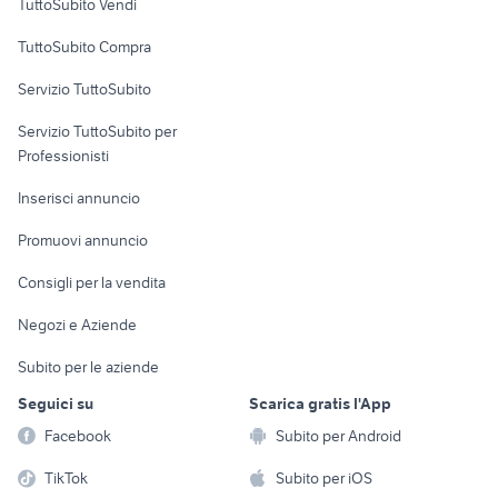
TuttoSubito Vendi
toyota corolla
skoda superb
Uffici e Locali
auto usate barrafranca
kia venga usata
TuttoSubito Compra
commerciali
Servizio TuttoSubito
elettronica
per la casa e la
sports e hobby
Servizio TuttoSubito per
persona
Informatica
Animali
Professionisti
Arredamento e
Console e
Accessori per
Casalinghi
Inserisci annuncio
Videogiochi
animali
Elettrodomestici
Promuovi annuncio
Audio/Video
Musica e Film
Giardino e Fai da te
Consigli per la vendita
Fotografia
Libri e Riviste
Abbigliamento e
Negozi e Aziende
Telefonia
Strumenti Musicali
Accessori
Subito per le aziende
Sports
Tutto per i bambini
Seguici su
Scarica gratis l'App
Biciclette
Facebook
Subito per Android
Collezionismo
TikTok
Subito per iOS