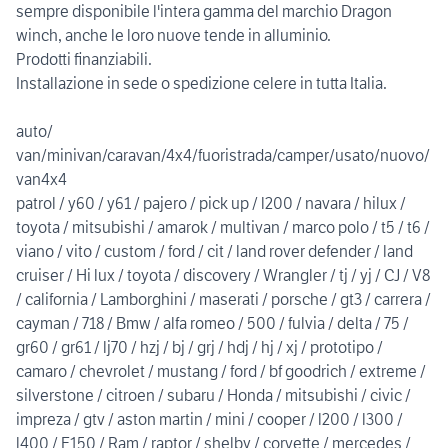
sempre disponibile l'intera gamma del marchio Dragon
winch, anche le loro nuove tende in alluminio.
Prodotti finanziabili.
Installazione in sede o spedizione celere in tutta Italia.
auto/
van/minivan/caravan/4x4/fuoristrada/camper/usato/nuovo/
van4x4
patrol / y60 / y61 / pajero / pick up / l200 / navara / hilux /
toyota / mitsubishi / amarok / multivan / marco polo / t5 / t6 /
viano / vito / custom / ford / cit / land rover defender / land
cruiser / Hi lux / toyota / discovery / Wrangler / tj / yj / CJ / V8
/ california / Lamborghini / maserati / porsche / gt3 / carrera /
cayman / 718 / Bmw / alfa romeo / 500 / fulvia / delta / 75 /
gr60 / gr61 / lj70 / hzj / bj / grj / hdj / hj / xj / prototipo /
camaro / chevrolet / mustang / ford / bf goodrich / extreme /
silverstone / citroen / subaru / Honda / mitsubishi / civic /
impreza / gtv / aston martin / mini / cooper / l200 / l300 /
l400 / F150 / Ram / raptor / shelby / corvette / mercedes /