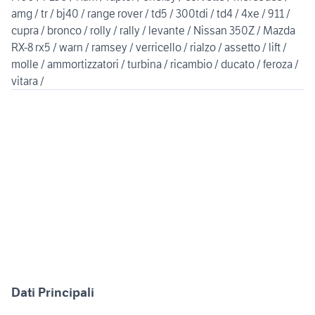
amg / tr / bj40 / range rover / td5 / 300tdi / td4 / 4xe / 911 /
cupra / bronco / rolly / rally / levante / Nissan 350Z / Mazda
RX-8 rx5 / warn / ramsey / verricello / rialzo / assetto / lift /
molle / ammortizzatori / turbina / ricambio / ducato / feroza /
vitara /
Dati Principali