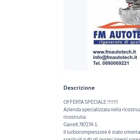
Descrizione
OFFERTA SPECIALE !!!!!!!
Azienda specializzata nella ricostr
ricostruita:
Garrett 787274-1.
Il turbocompressore è stato smontato
sostituiti tutti gli organi interni so