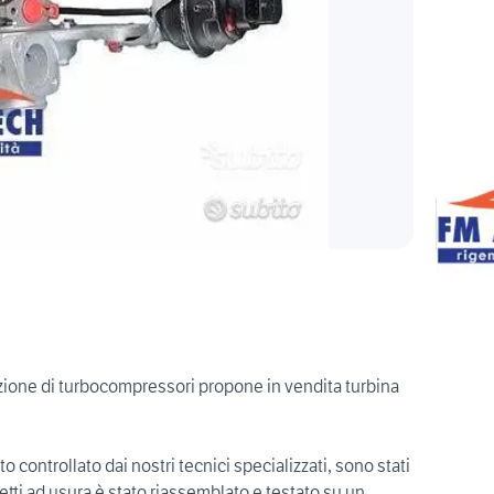
uzione di turbocompressori propone in vendita turbina
 controllato dai nostri tecnici specializzati, sono stati
ggetti ad usura,è stato riassemblato e testato su un