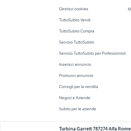
Veicoli commerciali
Case vacanza
Gestisci cookies
M
Uffici e Locali
TuttoSubito Vendi
commerciali
TuttoSubito Compra
Servizio TuttoSubito
Servizio TuttoSubito per Professionisti
Inserisci annuncio
Promuovi annuncio
Consigli per la vendita
Negozi e Aziende
Subito per le aziende
Turbina Garrett 787274 Alfa Rome