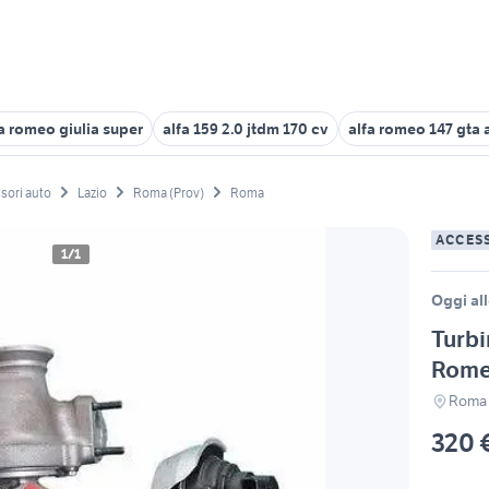
a romeo giulia super
alfa 159 2.0 jtdm 170 cv
alfa romeo 147 gta 
sori auto
Lazio
Roma (Prov)
Roma
ACCES
1/1
Oggi all
Turbi
Romeo
Roma
320 