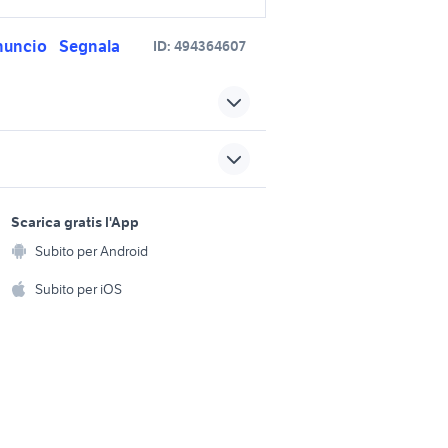
nuncio
Segnala
ID:
494364607
a romeo
alfa romeo tonale diesel
a romeo gt
auto alfa romeo alfa romeo 75
sports e hobby
utilitaria
a
Scarica gratis l'App
Animali
to
auto alfa romeo mito berlina
Subito per Android
ento e
Accessori per animali
hi
Subito per iOS
ssori
auto alfa romeo gtv spider
Liguria
Musica e Film
omestici
auto Napoli provincia
Libri e Riviste
e Fai da te
roma
rav 4 usato sardegna
Strumenti Musicali
amento e
ri
Sports