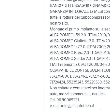
BANCO DI FLUSSAGGIO DINAMICO che s
GARANZIA INTEGRALE 12 MESI con 
tutte le rotture del turbocompressore
nostro sito.
Montato di primo impianto sulle seg
ALFA ROMEO 159 2.0 JTDM 2010/04-
ALFA ROMEO Giulietta 2.0 JTDM 20
ALFA ROMEO 147 2.0 JTDM 2009-201
ALFA ROMEO Brera 2.0 JTDM 2010/0
ALFA ROMEO Spider 2.0 JTDM 2010/
FIAT Freemont 2.0 MJT 2009/04-201
COMPATIBILE CON I SEGUENTI COD
787274-0001, 787274-1, 787274-500
71724424, 55235243, 55229869, 552
Non esitare a contattarci per informa
auto, mezzi commerciali, nautica.
Tel. 06 90069221
e-mail info@fmautotech.it