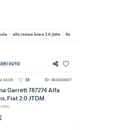
auto
alfa romeo brera 2.0 jtdm
fiat 805
alfa brera 2.0 jtdm acce
SORI AUTO
e 14:05
15
ID: 494364607
na Garrett 787274 Alfa
, Fiat 2.0 JTDM
 (RM)
€