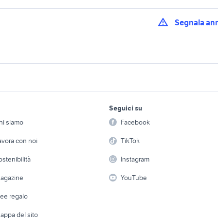
Segnala an
auto alfa romeo alfa romeo 75
auto alfa romeo alf
o Alfa 90
Sardegna
spider Umbria
a 2.4 jtdm accessori
auto alfa romeo alf
alfa romeo vecchia auto
lavoro e servizi
elettronica
per la casa e la
Trentino Alto Adige
Seguici su
person
Offerte di lavoro
Informatica
aggiorata alfa 147
alfa romeo auto Piemonte
alfa romeo 2600 au
hi siamo
Facebook
Arredam
etto
Servizi
Console e Videogiochi
Casaling
avora con noi
TikTok
 romeo familiare
auto alfa romeo suv
alfa romeo 146 acce
Campania
auto
 a schiera
Candidati in cerca di
Audio/Video
Elettrod
ostenibilità
Instagram
lavoro
te pescara
auto usate lecco
suzuki jimny diesel
i
Fotografia
Giardino 
agazine
YouTube
rolla
auto usate economiche
toyota aygo usata 
Attrezzature di lavoro
Telefonia
Abbigli
dee regalo
Accesso
e altro
appa del sito