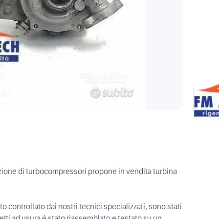
uzione di turbocompressori propone in vendita turbina
 controllato dai nostri tecnici specializzati, sono stati
ggetti ad usura,è stato riassemblato e testato su un