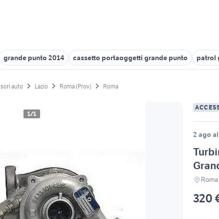
grande punto 2014
cassetto portaoggetti grande punto
patrol 
sori auto
Lazio
Roma (Prov)
Roma
ACCES
1/1
2 ago al
Turb
Grand
Roma
320 