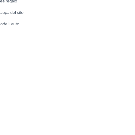
dee regalo
Accesso
e altro
appa del sito
Tutto per
odelli auto