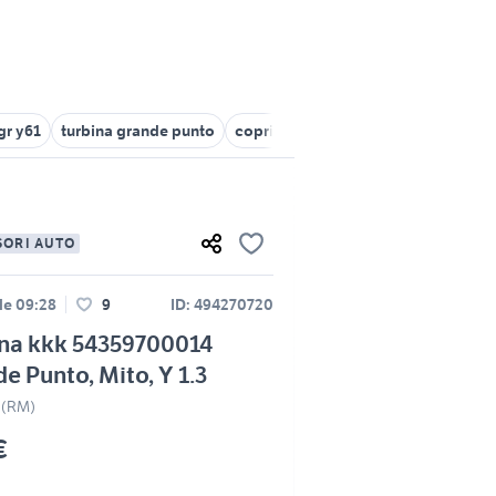
gr y61
turbina grande punto
copricerchi fiat grande punto origin
SORI AUTO
le 09:28
9
ID: 494270720
ina kkk 54359700014
e Punto, Mito, Y 1.3
 (RM)
€