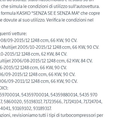
imula le condizioni di utilizzo sull'autovettura.
formula KASKO "SENZA SE E SENZA MA" che copre
 dovute al suo utilizzo. Verifica le condizioni nel
uenti vetture:
8/09-2015/12 1248 ccm, 66 KW, 90 CV.
D Multijet 2005/10-2015/12 1248 ccm, 66 KW, 90 CV.
10-2015/12 1248 ccm, 62 KW, 84 CV.
ultijet 2006/08-2015/12 1248 ccm, 62 KW, 84 CV.
06-2015/12 1248 ccm, 66 KW, 90 CV.
06/09-2015/12 1248 ccm, 66 KW, 90 CV.
2006/09-2011/12 1248 ccm, 66 KW, 90 CV.
ICI:
359700014, 54359700014, 54359880014, 5435 970
, 5860020, 55198317, 71723566, 71724104, 71724704,
94041, 93169102, 93189317.
zioni, revisioniamo tutti i tipi di turbocompressori per