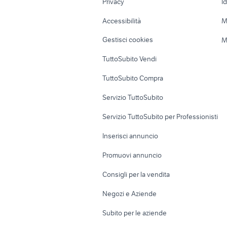
Privacy
I
Caravan e Camper
Loft, mansarde 
Accessibilità
M
Veicoli commerciali
Case vacanza
Gestisci cookies
M
Uffici e Locali
TuttoSubito Vendi
commerciali
TuttoSubito Compra
Servizio TuttoSubito
Servizio TuttoSubito per Professionisti
Inserisci annuncio
Promuovi annuncio
Consigli per la vendita
Negozi e Aziende
Subito per le aziende