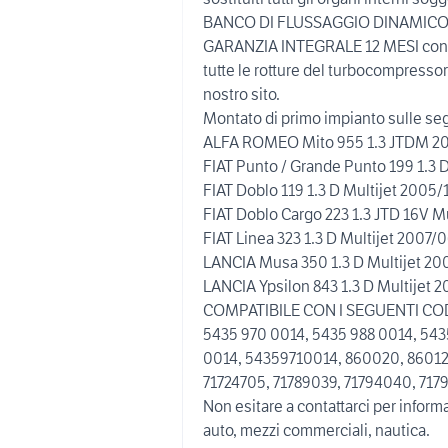
BANCO DI FLUSSAGGIO DINAMICO che s
GARANZIA INTEGRALE 12 MESI con 
tutte le rotture del turbocompressore
nostro sito.
Montato di primo impianto sulle seg
ALFA ROMEO Mito 955 1.3 JTDM 200
FIAT Punto / Grande Punto 199 1.3 
FIAT Doblo 119 1.3 D Multijet 2005/
FIAT Doblo Cargo 223 1.3 JTD 16V M
FIAT Linea 323 1.3 D Multijet 2007/
LANCIA Musa 350 1.3 D Multijet 20
LANCIA Ypsilon 843 1.3 D Multijet 
COMPATIBILE CON I SEGUENTI COD
5435 970 0014, 5435 988 0014, 54
0014, 54359710014, 860020, 860127
71724705, 71789039, 71794040, 717
Non esitare a contattarci per informa
auto, mezzi commerciali, nautica.