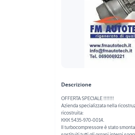
Descrizione
OFFERTA SPECIALE !!!!!!!
Azienda specializzata nella ricostr
ricostruita:
KKK 5435-970-0014.
Il turbocompressore è stato smontato
sostituiti tutti gli organi interni so