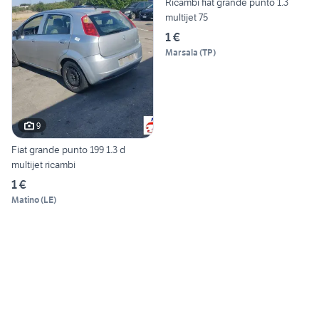
Ricambi fiat grande punto 1.3
multijet 75
1 €
Marsala
(
TP
)
9
Fiat grande punto 199 1.3 d
multijet ricambi
1 €
Matino
(
LE
)