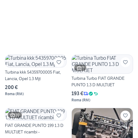
7
Turbina kkk 54359700005 Fiat,
Turbina Turbo FIAT GRANDE
Lancia, Opel 1.3 Mjt
PUNTO 1.3 D MULTIJET
200 €
193 €
Roma
(
RM
)
Roma
(
RM
)
10
FIAT GRANDE PUNTO 199 1.3 D
MULTIJET ricambi -