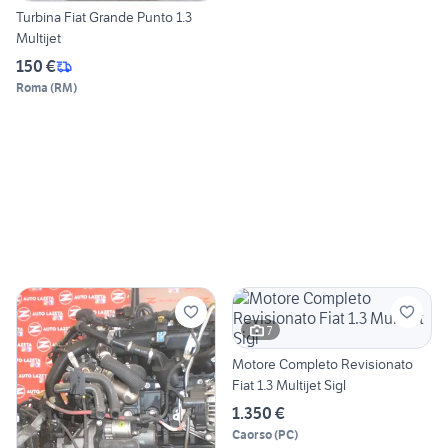
Turbina Fiat Grande Punto 1.3
Multijet
150 €
Roma
(
RM
)
7
Motore Completo Revisionato
Fiat 1.3 Multijet Sigl
1.350 €
Caorso
(
PC
)