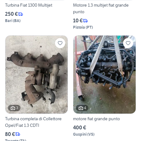
Turbina Fiat 1300 Multijet
Motore 1.3 multijet fiat grande
punto
250 €
10 €
Bari
(
BA
)
Pistoia
(
PT
)
3
4
Turbina completa di Collettore
motore fiat grande punto
Opel/Fiat 1.3 CDTI
400 €
80 €
Guspini
(
VS
)
Taranto
(
TA
)