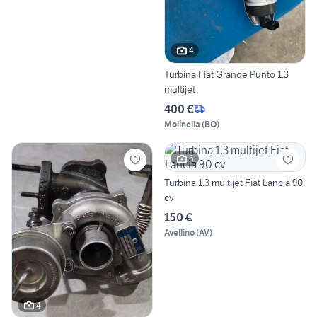
4
Turbina Fiat Grande Punto 1.3
multijet
400 €
Molinella
(
BO
)
6
Turbina 1.3 multijet Fiat Lancia 90
cv
150 €
Avellino
(
AV
)
4