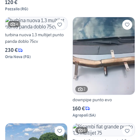
120 €
Pozzallo
(
RG
)
4
turbina nuova 1.3 multijet punto
panda doblo 75cv
230 €
Orta Nova
(
FG
)
2
downpipe punto evo
160 €
Agropoli
(
SA
)
6