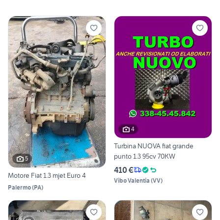
4
Turbina NUOVA fiat grande
punto 1.3 95cv 70KW
5
410 €
Motore Fiat 1.3 mjet Euro 4
Vibo Valentia
(
VV
)
Palermo
(
PA
)