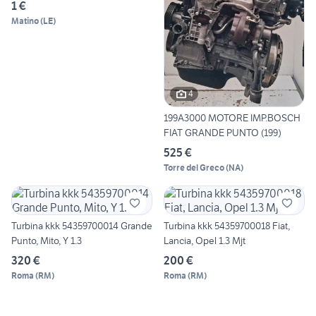
1 €
Matino
(
LE
)
4
199A3000 MOTORE IMP.BOSCH
FIAT GRANDE PUNTO (199)
525 €
Torre del Greco
(
NA
)
Turbina kkk 54359700014 Grande
Turbina kkk 54359700018 Fiat,
Punto, Mito, Y 1.3
Lancia, Opel 1.3 Mjt
320 €
200 €
Roma
(
RM
)
Roma
(
RM
)