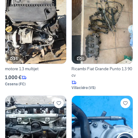
6
6
motore 1.3 multijet
Ricambi Fiat Grande Punto 1.3 90
cv
1.000 €
Cesena
(
FC
)
Villacidro
(
VS
)