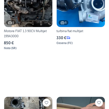
9
6
Motore FIAT 1.3 90CV Multijet
turbina fiat multijet
199A3000
330 €
850 €
Cesena
(
FC
)
Noto
(
SR
)