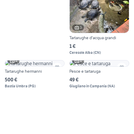
3
Tartarughe d'acqua grandi
1 €
Ceresole Alba
(
CN
)
4
4
Tartarughe hermanni
Pesce e tartaruga
500 €
49 €
Bastia Umbra
(
PG
)
Giugliano in Campania
(
NA
)