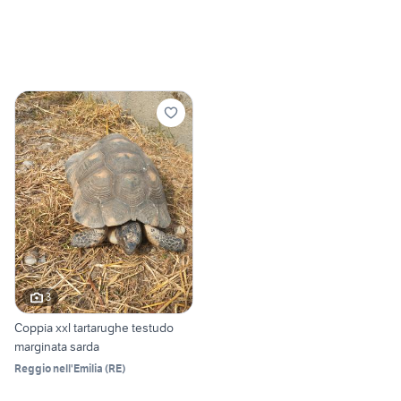
3
Coppia xxl tartarughe testudo
marginata sarda
Reggio nell'Emilia
(
RE
)