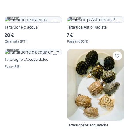
6
6
Tartarughe d acqua
Tartaruga Astro Radiata
20 €
7 €
Quarrata
(
PT
)
Fossano
(
CN
)
5
Tartarughe d'acqua dolce
Fano
(
PU
)
Tartarughine acquatiche