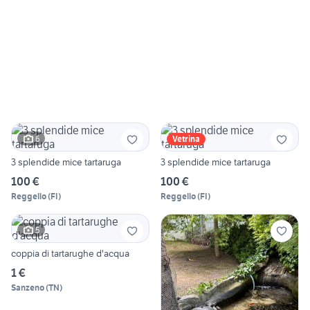
6
Vetrina
3 splendide mice tartaruga
3 splendide mice tartaruga
100 €
100 €
Reggello
(
FI
)
Reggello
(
FI
)
5
coppia di tartarughe d'acqua
1 €
Sanzeno
(
TN
)