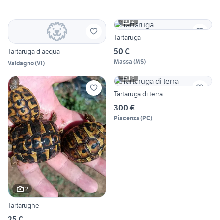
2
Tartaruga
50 €
Tartaruga d'acqua
Massa
(
MS
)
Valdagno
(
VI
)
6
Tartaruga di terra
300 €
Piacenza
(
PC
)
2
Tartarughe
25 €