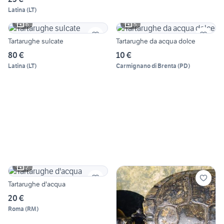
Latina
(
LT
)
6
5
Tartarughe sulcate
Tartarughe da acqua dolce
80 €
10 €
Latina
(
LT
)
Carmignano di Brenta
(
PD
)
2
Tartarughe d'acqua
20 €
Roma
(
RM
)