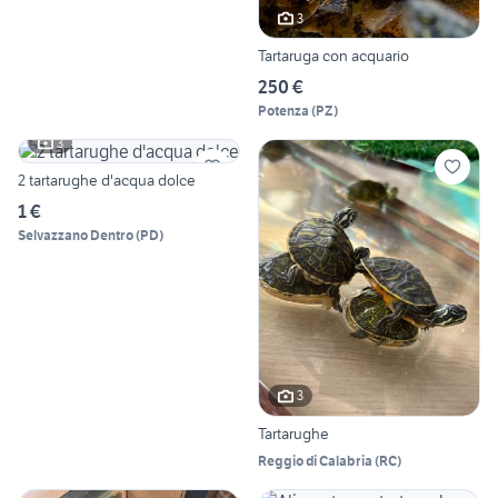
3
Tartaruga con acquario
250 €
Potenza
(
PZ
)
3
2 tartarughe d'acqua dolce
1 €
Selvazzano Dentro
(
PD
)
3
Tartarughe
Reggio di Calabria
(
RC
)