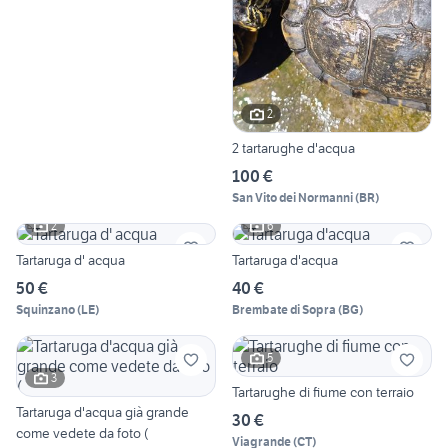
2
2 tartarughe d'acqua
100 €
San Vito dei Normanni
(
BR
)
2
6
Tartaruga d' acqua
Tartaruga d'acqua
50 €
40 €
Squinzano
(
LE
)
Brembate di Sopra
(
BG
)
5
3
Tartarughe di fiume con terraio
Tartaruga d'acqua già grande
30 €
come vedete da foto (
Viagrande
(
CT
)