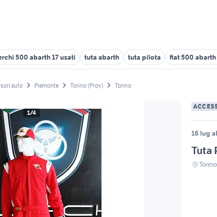
erchi 500 abarth 17 usati
tuta abarth
tuta pilota
fiat 500 abarth
sori auto
Piemonte
Torino (Prov)
Torino
ACCES
1/4
16 lug a
Tuta 
Torin