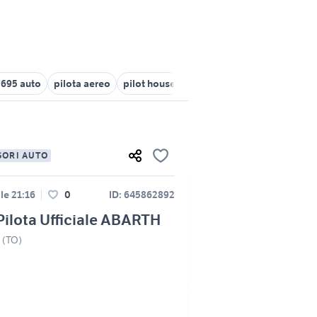
 695 auto
pilota aereo
pilot house
citizen pilot
piloting
ri
SORI AUTO
lle 21:16
0
ID: 645862892
Pilota Ufficiale ABARTH
o (TO)