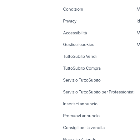
Accessori Moto
Terreni e rustic
Condizioni
M
Nautica
Garage e box
Privacy
I
Caravan e Camper
Loft, mansarde 
Accessibilità
M
Veicoli commerciali
Case vacanza
Gestisci cookies
M
Uffici e Locali
TuttoSubito Vendi
commerciali
TuttoSubito Compra
Servizio TuttoSubito
Servizio TuttoSubito per Professionisti
Inserisci annuncio
Promuovi annuncio
Consigli per la vendita
Negozi e Aziende