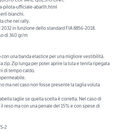
a-pilota-ufficiale-abarth.html
erti bianchi.
a che nei rally.
al 2032 in funzione dello standard FIA 8856-2018.
so di 360 gr/m
o con una banda elastice per una migliore vestibilità.
 zip. Zip lunga per poter aprire la tuta e tenrla ripegata
ni di tempo caldo.
impermeabile.
no ma nel caso non fosse presente la taglia voluta
tabella taglie se quella scelta è corretta. Nel caso di
e il reso ma con una penale del 15% e con spese di
TS-2