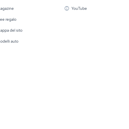
i
Fotografia
Giardino 
agazine
YouTube
Attrezzature di lavoro
Telefonia
Abbigli
dee regalo
Accesso
e altro
appa del sito
Tutto per
odelli auto