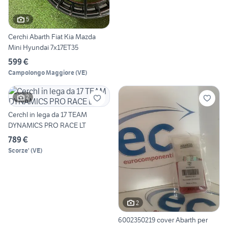
5
Cerchi Abarth Fiat Kia Mazda
Mini Hyundai 7x17ET35
599 €
Campolongo Maggiore
(
VE
)
2
CerchI in lega da 17 TEAM
DYNAMICS PRO RACE LT
789 €
Scorze'
(
VE
)
2
6002350219 cover Abarth per