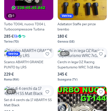
6
Vetrina
Turbo TD04L nuovo TD04 L
Adattatori Staffe per pinze
Turbocompressore Turbina
brembo
285 €
180 €
Torino
(
TO
)
Genova
(
GE
)
2
Vetrina
Scarico ABARTH GRANDE
Cerchi in lega OZ Racing
PUNTO by LRS
Superturismo WRC 7x18 Aba
229 €
345 €
Roma
(
RM
)
Susegana
(
TV
)
2
Set di 4 cerchi da 17 ABARTH SS
Matt Black