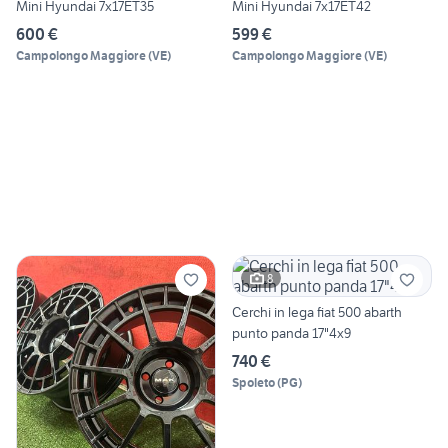
Mini Hyundai 7x17ET35
Mini Hyundai 7x17ET42
600 €
599 €
Campolongo Maggiore
(
VE
)
Campolongo Maggiore
(
VE
)
8
Cerchi in lega fiat 500 abarth
punto panda 17"4x9
740 €
Spoleto
(
PG
)