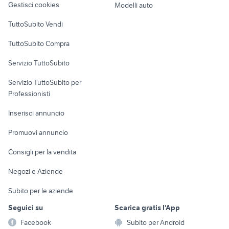
Gestisci cookies
Modelli auto
Case vacanza
TuttoSubito Vendi
Uffici e Locali
TuttoSubito Compra
commerciali
Servizio TuttoSubito
elettronica
per la casa e la
sports e hobby
Servizio TuttoSubito per
persona
Informatica
Animali
Professionisti
Arredamento e
Console e
Accessori per
Casalinghi
Inserisci annuncio
Videogiochi
animali
Elettrodomestici
Promuovi annuncio
Audio/Video
Musica e Film
Giardino e Fai da te
Consigli per la vendita
Fotografia
Libri e Riviste
Abbigliamento e
Negozi e Aziende
Telefonia
Strumenti Musicali
Accessori
Subito per le aziende
Sports
Tutto per i bambini
Seguici su
Scarica gratis l'App
Biciclette
Facebook
Subito per Android