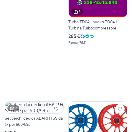
6
Turbo TD04L nuovo TD04 L
Turbina Turbocompressore
285 €
Roma
(
RM
)
2
Set cerchi dedica ABARTH SS da
17 per 500/595