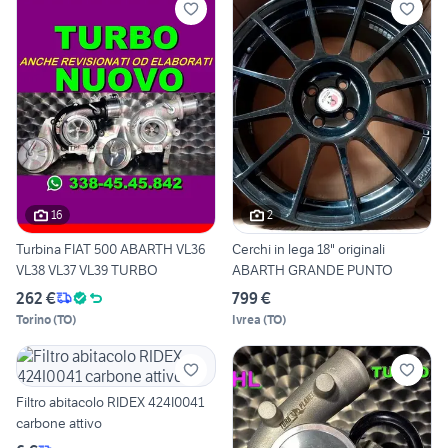
16
2
Turbina FIAT 500 ABARTH VL36
Cerchi in lega 18" originali
VL38 VL37 VL39 TURBO
ABARTH GRANDE PUNTO
262 €
799 €
Torino
(
TO
)
Ivrea
(
TO
)
Filtro abitacolo RIDEX 424I0041
carbone attivo