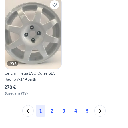
7
Cerchi in lega EVO Corse SB9
Ragno 7x17 Abarth
270 €
Susegana
(
TV
)
1
2
3
4
5