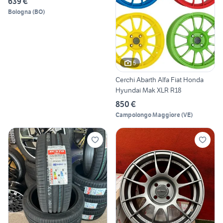
639 €
Bologna
(
BO
)
5
Cerchi Abarth Alfa Fiat Honda
Hyundai Mak XLR R18
850 €
Campolongo Maggiore
(
VE
)