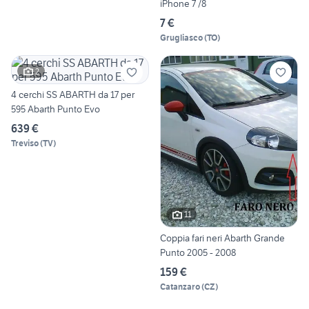
iPhone 7 /8
7 €
Grugliasco
(
TO
)
2
4 cerchi SS ABARTH da 17 per
595 Abarth Punto Evo
639 €
Treviso
(
TV
)
11
Coppia fari neri Abarth Grande
Punto 2005 - 2008
159 €
Catanzaro
(
CZ
)