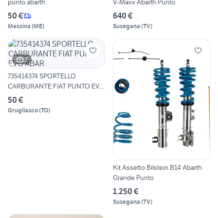
punto abarth
V-Maxx Abarth Punto
50 €
640 €
Messina
(
ME
)
Susegana
(
TV
)
2
735414374 SPORTELLO
CARBURANTE FIAT PUNTO EVO
ABAR
50 €
Grugliasco
(
TO
)
Kit Assetto Bilstein B14 Abarth
Grande Punto
1.250 €
Susegana
(
TV
)