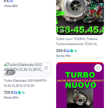
6 €
Imola
(
BO
)
3
Turbo nuov TD04HL Turbina
Turbocompressore TD04 HL
350 €
Torino
(
TO
)
7
Turbo Elaborato 500 ABARTH
VL36 VL38 VL37 VL39
720 €
Roma
(
RM
)