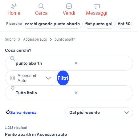
Home
Cerca
Vendi
Messaggi
cerchi grande punto abarth
fiat punto gpl
fiat 500 a
Ricerche
Subito
Accessori auto
punto abarth
Cosa cerchi?
Accessori
Filtri
Auto
Salva ricerca
Dal più recente
1.213 risultati
Punto abarth in Accessori auto