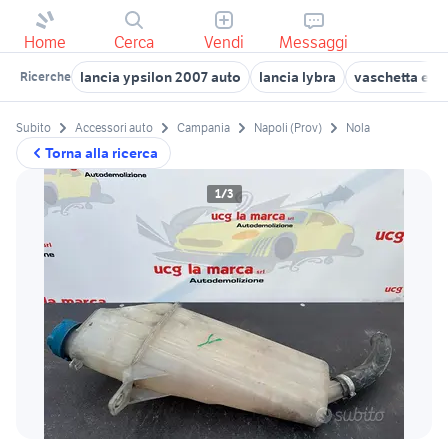
Home
Cerca
Vendi
Messaggi
lancia ypsilon 2007 auto
lancia lybra
vaschetta esp
Ricerche
Subito
Accessori auto
Campania
Napoli (Prov)
Nola
Torna alla ricerca
1/3