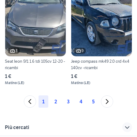
8
9
Seat leon 5f1 1.6 tdi 105cv 12-20 -
Jeep compass mk49 2.0 crd 4x4
ricambi
140cv -ricambi
1 €
1 €
Matino
(
LE
)
Matino
(
LE
)
1
2
3
4
5
Più cercati