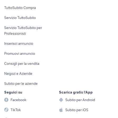
Uffici e Locali
TuttoSubito Compra
commerciali
Servizio TuttoSubito
elettronica
per la casa e la
sports e hobby
Servizio TuttoSubito per
persona
Informatica
Animali
Professionisti
Arredamento e
Console e
Accessori per
Casalinghi
Inserisci annuncio
Videogiochi
animali
Elettrodomestici
Promuovi annuncio
Audio/Video
Musica e Film
Giardino e Fai da te
Consigli per la vendita
Fotografia
Libri e Riviste
Abbigliamento e
Negozi e Aziende
Telefonia
Strumenti Musicali
Accessori
Subito per le aziende
Sports
Tutto per i bambini
Seguici su
Scarica gratis l'App
Biciclette
Facebook
Subito per Android
Collezionismo
TikTok
Subito per iOS