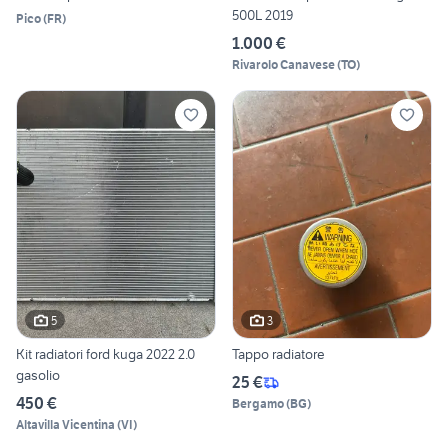
500L 2019
Pico
(
FR
)
1.000 €
Rivarolo Canavese
(
TO
)
5
3
Kit radiatori ford kuga 2022 2.0
Tappo radiatore
gasolio
25 €
450 €
Bergamo
(
BG
)
Altavilla Vicentina
(
VI
)