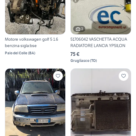
3
Motore volkswagen golf 5 1.6
51706042 VASCHETTA ACQUA
benzina sigla:bse
RADIATORE LANCIA YPSILON
Palo del Colle
(
BA
)
75 €
Grugliasco
(
TO
)