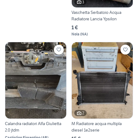
3
Vaschetta Serbatoio Acqua
Radiatore Lancia Ypsilon
1 €
Nola
(
NA
)
2
Calandra radiatori Alfa Giulietta
M Radiatore acqua multipla
2.0 jtdm
diesel 1e2serie
Castiglion Fiorentino
(
AR
)