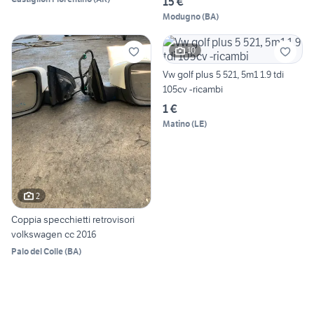
15 €
Modugno
(
BA
)
10
Vw golf plus 5 521, 5m1 1.9 tdi
105cv -ricambi
1 €
Matino
(
LE
)
2
Coppia specchietti retrovisori
volkswagen cc 2016
Palo del Colle
(
BA
)