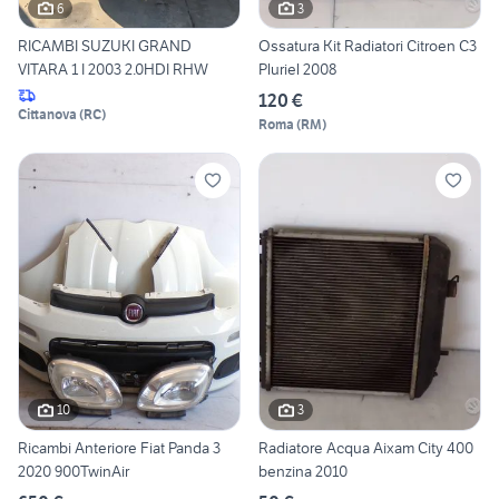
6
3
RICAMBI SUZUKI GRAND
Ossatura Kit Radiatori Citroen C3
VITARA 1 I 2003 2.0HDI RHW
Pluriel 2008
120 €
Cittanova
(
RC
)
Roma
(
RM
)
10
3
Ricambi Anteriore Fiat Panda 3
Radiatore Acqua Aixam City 400
2020 900TwinAir
benzina 2010