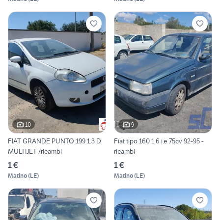
10
9
FIAT GRANDE PUNTO 199 1.3 D
Fiat tipo 160 1.6 i.e 75cv 92-95 -
MULTIJET /ricambi
ricambi
1 €
1 €
Matino
(
LE
)
Matino
(
LE
)