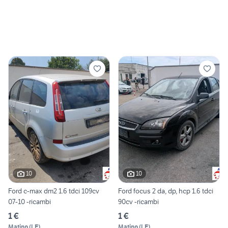
10
10
Ford c-max dm2 1.6 tdci 109cv
Ford focus 2 da, dp, hcp 1.6 tdci
07-10 -ricambi
90cv -ricambi
1 €
1 €
Matino
(
LE
)
Matino
(
LE
)