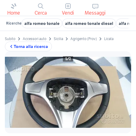
Home
Cerca
Vendi
Messaggi
alfa romeo tonale
alfa romeo tonale diesel
alfa rom
Ricerche
Subito
Accessori auto
Sicilia
Agrigento (Prov)
Licata
Torna alla ricerca
1/2