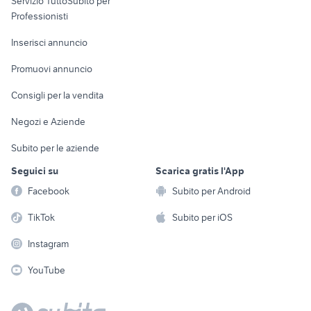
Servizio TuttoSubito per
persona
Informatica
Animali
Professionisti
Arredamento e
Console e
Accessori per
Casalinghi
Inserisci annuncio
Videogiochi
animali
Elettrodomestici
Promuovi annuncio
Audio/Video
Musica e Film
Giardino e Fai da te
Consigli per la vendita
Fotografia
Libri e Riviste
Abbigliamento e
Negozi e Aziende
Telefonia
Strumenti Musicali
Accessori
Subito per le aziende
Sports
Tutto per i bambini
Seguici su
Scarica gratis l'App
Biciclette
Facebook
Subito per Android
Collezionismo
TikTok
Subito per iOS
Instagram
YouTube