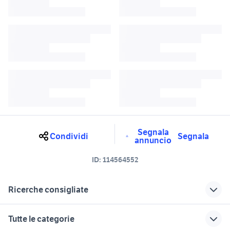
Segnala
Condividi
Segnala
annuncio
ID:
114564552
Ricerche consigliate
alfa romeo mito diesel
alfa romeo disco volante
Tutte le categorie
cerchi alfa romeo mito 18
volante alfa