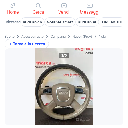
Home
Cerca
Vendi
Messaggi
audi a6 c6
volante smart
audi a6 4f
audi a6 3000
Ricerche
Subito
Accessori auto
Campania
Napoli (Prov)
Nola
Torna alla ricerca
1/5