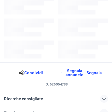
Segnala
Condividi
Segnala
annuncio
ID:
626054788
Ricerche consigliate
traktor a6
lcd s6