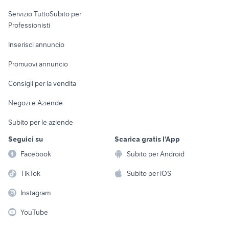
elettronica
per la casa e la
sports e hobby
Servizio TuttoSubito per
persona
Informatica
Animali
Professionisti
Arredamento e
Console e
Accessori per
Casalinghi
Inserisci annuncio
Videogiochi
animali
Elettrodomestici
Promuovi annuncio
Audio/Video
Musica e Film
Giardino e Fai da te
Consigli per la vendita
Fotografia
Libri e Riviste
Abbigliamento e
Negozi e Aziende
Telefonia
Strumenti Musicali
Accessori
Subito per le aziende
Sports
Tutto per i bambini
Seguici su
Scarica gratis l'App
Biciclette
Facebook
Subito per Android
Collezionismo
TikTok
Subito per iOS
Instagram
YouTube