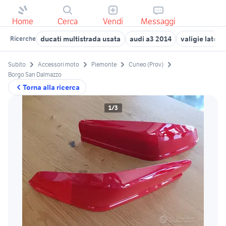
Home
Cerca
Vendi
Messaggi
ducati multistrada usata
audi a3 2014
valigie latera
Ricerche
Subito
Accessori moto
Piemonte
Cuneo (Prov)
Borgo San Dalmazzo
Torna alla ricerca
1/3