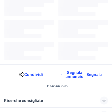
Segnala
Condividi
Segnala
annuncio
ID:
645443595
Ricerche consigliate
bauletto majesty 400
zaino givi