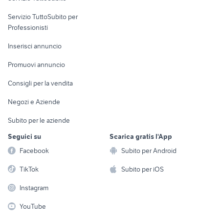
moto 125 usate sardegna
elettronica
per la casa e la
tm 300 2t
sports e hobby
Servizio TuttoSubito per
persona
Informatica
Animali
Professionisti
Arredamento e
Console e
Accessori per
Casalinghi
Inserisci annuncio
Videogiochi
animali
Elettrodomestici
Promuovi annuncio
Audio/Video
Musica e Film
Giardino e Fai da te
Consigli per la vendita
Fotografia
Libri e Riviste
Abbigliamento e
Negozi e Aziende
Telefonia
Strumenti Musicali
Accessori
Subito per le aziende
Sports
Tutto per i bambini
Seguici su
Scarica gratis l'App
Biciclette
Facebook
Subito per Android
Collezionismo
TikTok
Subito per iOS
Instagram
YouTube