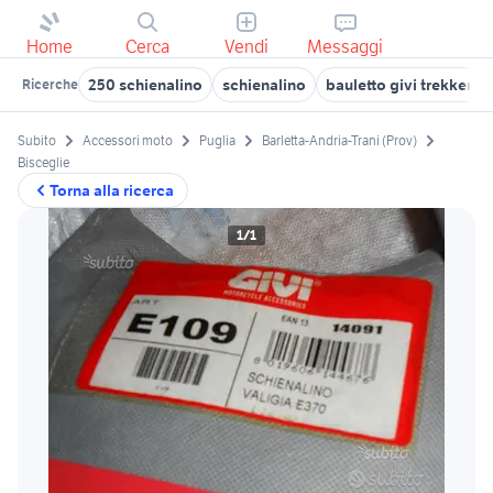
Home
Cerca
Vendi
Messaggi
250 schienalino
schienalino
bauletto givi trekker m
Ricerche
Subito
Accessori moto
Puglia
Barletta-Andria-Trani (Prov)
Bisceglie
Torna alla ricerca
1/1