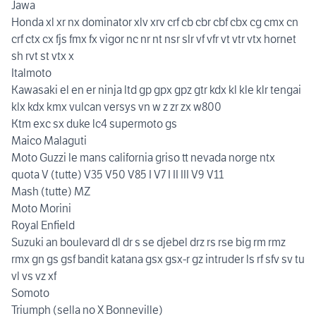
Jawa
Honda xl xr nx dominator xlv xrv crf cb cbr cbf cbx cg cmx cn
crf ctx cx fjs fmx fx vigor nc nr nt nsr slr vf vfr vt vtr vtx hornet
sh rvt st vtx x
Italmoto
Kawasaki el en er ninja ltd gp gpx gpz gtr kdx kl kle klr tengai
klx kdx kmx vulcan versys vn w z zr zx w800
Ktm exc sx duke lc4 supermoto gs
Maico Malaguti
Moto Guzzi le mans california griso tt nevada norge ntx
quota V (tutte) V35 V50 V85 I V7 I II III V9 V11
Mash (tutte) MZ
Moto Morini
Royal Enfield
Suzuki an boulevard dl dr s se djebel drz rs rse big rm rmz
rmx gn gs gsf bandit katana gsx gsx-r gz intruder ls rf sfv sv tu
vl vs vz xf
Somoto
Triumph (sella no X Bonneville)