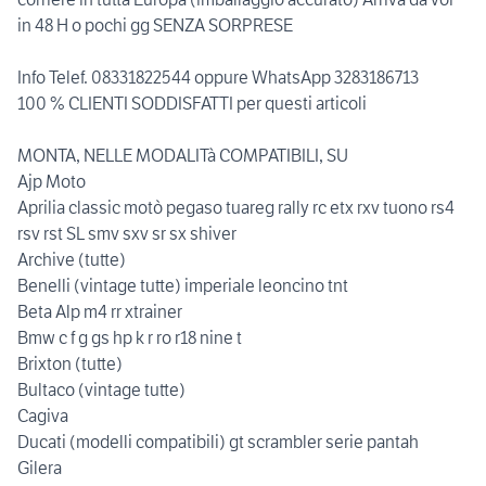
in 48 H o pochi gg SENZA SORPRESE
Info Telef. 08331822544 oppure WhatsApp 3283186713
100 % CLIENTI SODDISFATTI per questi articoli
MONTA, NELLE MODALITà COMPATIBILI, SU
Ajp Moto
Aprilia classic motò pegaso tuareg rally rc etx rxv tuono rs4
rsv rst SL smv sxv sr sx shiver
Archive (tutte)
Benelli (vintage tutte) imperiale leoncino tnt
Beta Alp m4 rr xtrainer
Bmw c f g gs hp k r ro r18 nine t
Brixton (tutte)
Bultaco (vintage tutte)
Cagiva
Ducati (modelli compatibili) gt scrambler serie pantah
Gilera