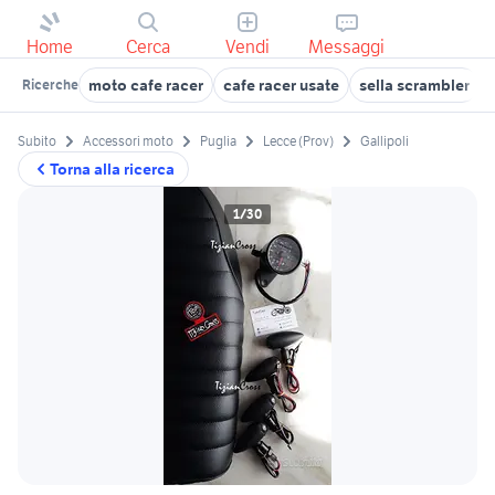
Home
Cerca
Vendi
Messaggi
moto cafe racer
cafe racer usate
sella scrambler
Ricerche
Subito
Accessori moto
Puglia
Lecce (Prov)
Gallipoli
Torna alla ricerca
1/30