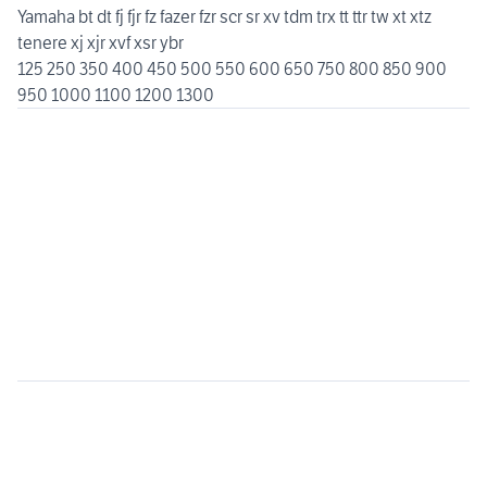
Yamaha bt dt fj fjr fz fazer fzr scr sr xv tdm trx tt ttr tw xt xtz
tenere xj xjr xvf xsr ybr
125 250 350 400 450 500 550 600 650 750 800 850 900
950 1000 1100 1200 1300