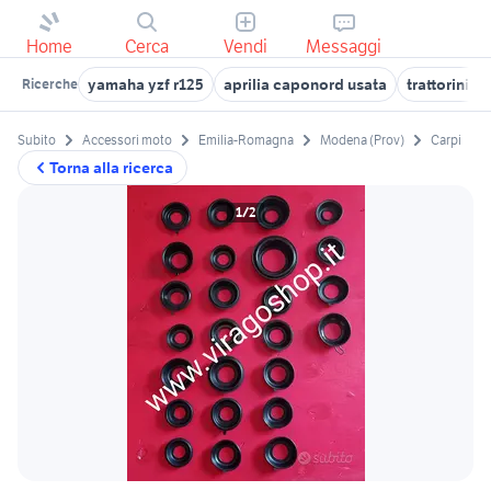
Home
Cerca
Vendi
Messaggi
yamaha yzf r125
aprilia caponord usata
trattorini h
Ricerche
Subito
Accessori moto
Emilia-Romagna
Modena (Prov)
Carpi
Torna alla ricerca
1/2