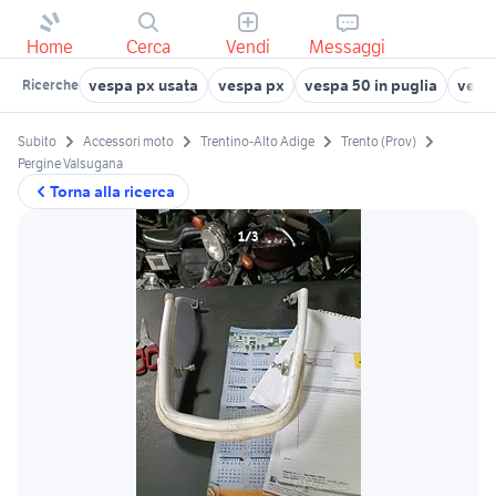
Home
Cerca
Vendi
Messaggi
vespa px usata
vespa px
vespa 50 in puglia
vesp
Ricerche
Subito
Accessori moto
Trentino-Alto Adige
Trento (Prov)
Pergine Valsugana
Torna alla ricerca
1/3