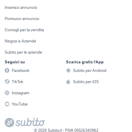
Arredamento e
Console e
Accessori per
Casalinghi
Inserisci annuncio
Videogiochi
animali
Elettrodomestici
Promuovi annuncio
Audio/Video
Musica e Film
Giardino e Fai da te
Consigli per la vendita
Fotografia
Libri e Riviste
Abbigliamento e
Negozi e Aziende
Telefonia
Strumenti Musicali
Accessori
Subito per le aziende
Sports
Tutto per i bambini
Seguici su
Scarica gratis l'App
Biciclette
Facebook
Subito per Android
Collezionismo
TikTok
Subito per iOS
Instagram
YouTube
©
2026
Subito.it - P.IVA 05526340962