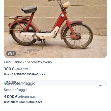
6
Ciao R anno 72 pacchetto avorio
300 €
Roma
(
RM
)
Usato
12/1970
55555 Km
Epoca
5
Scooter Piaggio
4.000 €
Oristano
(
OR
)
Usato
06/1984
623 Km
Epoca