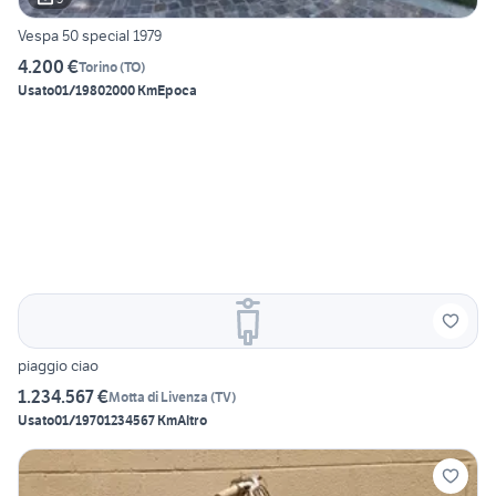
Vespa 50 special 1979
4.200 €
Torino
(
TO
)
Usato
01/1980
2000 Km
Epoca
piaggio ciao
1.234.567 €
Motta di Livenza
(
TV
)
Usato
01/1970
1234567 Km
Altro