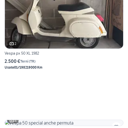
2
Vespa px 50 XL 1982
2.500 €
Terni
(
TR
)
Usato
01/1982
19000 Km
6