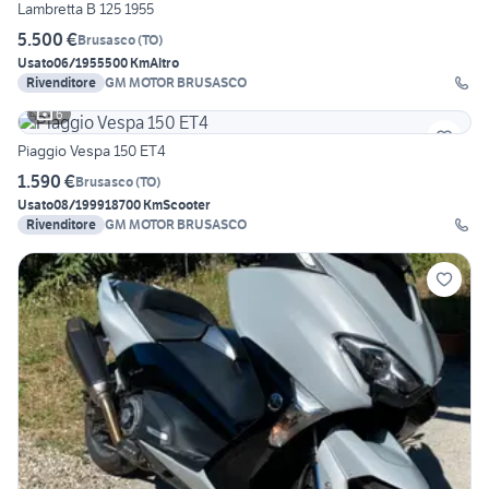
Lambretta B 125 1955
5.500 €
Brusasco
(
TO
)
Usato
06/1955
500 Km
Altro
Rivenditore
GM MOTOR BRUSASCO
6
Piaggio Vespa 150 ET4
1.590 €
Brusasco
(
TO
)
Usato
08/1999
18700 Km
Scooter
Rivenditore
GM MOTOR BRUSASCO