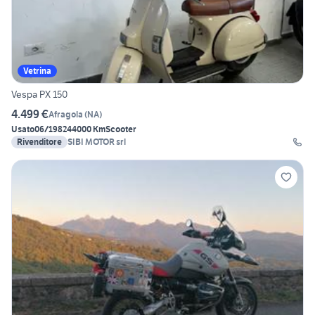
Vetrina
Vespa PX 150
4.499 €
Afragola
(
NA
)
Usato
06/1982
44000 Km
Scooter
Rivenditore
SIBI MOTOR srl