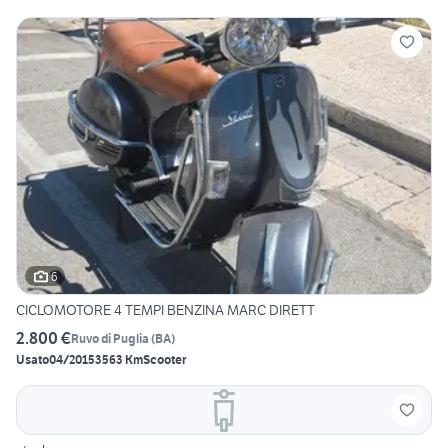
6
CICLOMOTORE 4 TEMPI BENZINA MARC DIRETT
2.800 €
Ruvo di Puglia
(
BA
)
Usato
04/2015
3563 Km
Scooter