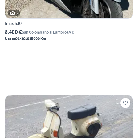
5
tmax 530
8.400 €
San Colombano al Lambro
(
MI
)
Usato
09/2019
25000 Km