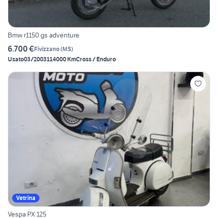
Bmw r1150 gs adventure
6.700 €
Fivizzano
(
MS
)
Usato
03/2003
114000 Km
Cross / Enduro
Vetrina
Vespa PX 125