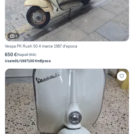
4
Vespa PK Rush 50 4 marce 1987 d'epoca
650 €
Napoli
(
NA
)
Usato
01/1987
100 Km
Epoca