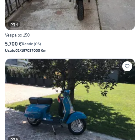
4
Vespa px 150
5.700 €
Rende
(
CS
)
Usato
02/1970
37000 Km
5