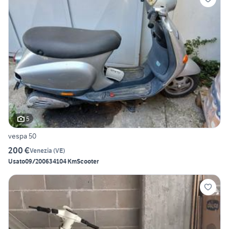
5
vespa 50
200 €
Venezia
(
VE
)
Usato
09/2006
34104 Km
Scooter