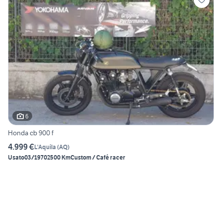
6
Honda cb 900 f
4.999 €
L'Aquila
(
AQ
)
Usato
03/1970
2500 Km
Custom / Café racer