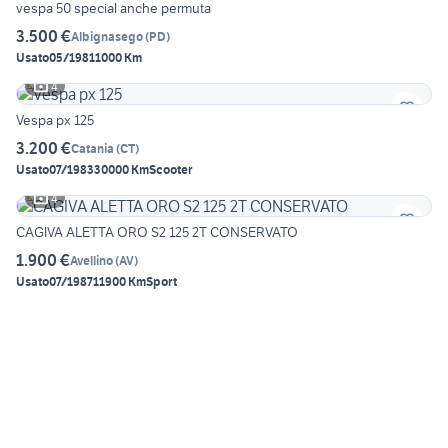
vespa 50 special anche permuta
3.500 €
Albignasego
(
PD
)
Usato
05/1981
1000 Km
4
Vespa px 125
3.200 €
Catania
(
CT
)
Usato
07/1983
30000 Km
Scooter
4
CAGIVA ALETTA ORO S2 125 2T CONSERVATO
1.900 €
Avellino
(
AV
)
Usato
07/1987
11900 Km
Sport