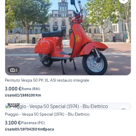
6
Permuto Vespa 50 PK XL ASI restauro integrale
3.000 €
Roma
(
RM
)
Usato
02/1986
100 Km
5
Piaggio - Vespa 50 Special (1974) - Blu Elettrico
3.100 €
Piacenza
(
PC
)
Usato
03/1970
4250 Km
Epoca