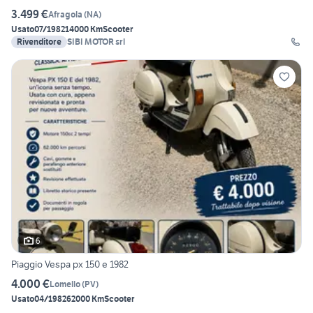
3.499 €
Afragola
(
NA
)
Usato
07/1982
14000 Km
Scooter
Rivenditore
SIBI MOTOR srl
6
Piaggio Vespa px 150 e 1982
4.000 €
Lomello
(
PV
)
Usato
04/1982
62000 Km
Scooter