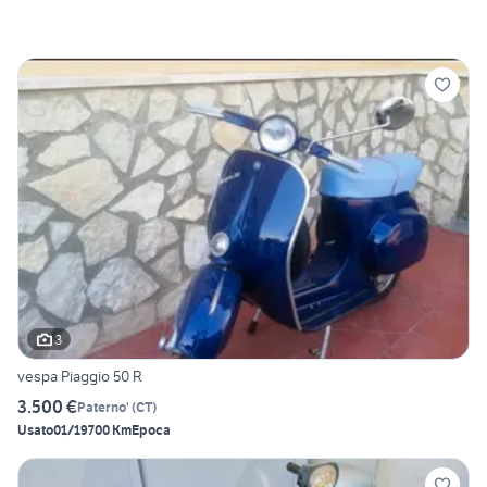
3
vespa Piaggio 50 R
3.500 €
Paterno'
(
CT
)
Usato
01/1970
0 Km
Epoca