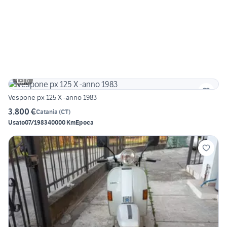
6
Vespone px 125 X -anno 1983
3.800 €
Catania
(
CT
)
Usato
07/1983
40000 Km
Epoca