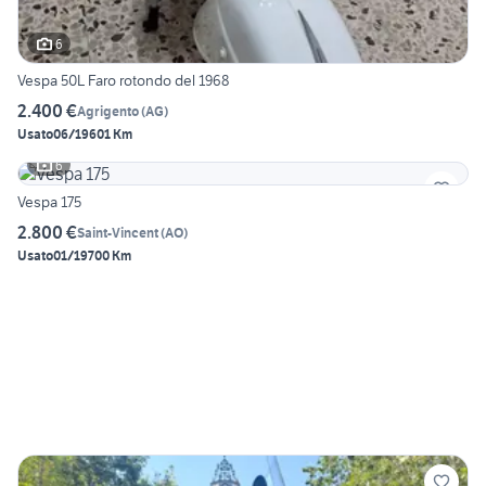
6
Vespa 50L Faro rotondo del 1968
2.400 €
Agrigento
(
AG
)
Usato
06/1960
1 Km
6
Vespa 175
2.800 €
Saint-Vincent
(
AO
)
Usato
01/1970
0 Km