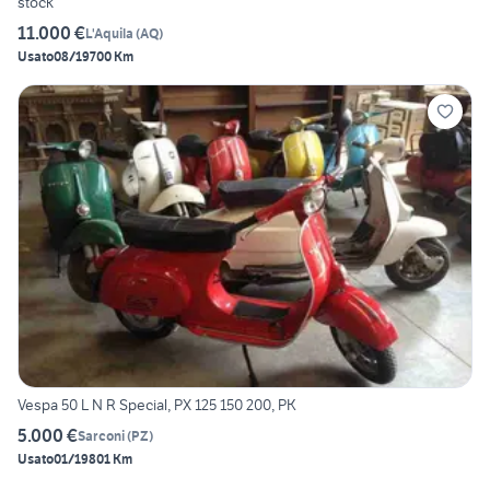
stock
11.000 €
L'Aquila
(
AQ
)
Usato
08/1970
0 Km
Vespa 50 L N R Special, PX 125 150 200, PK
5.000 €
Sarconi
(
PZ
)
Usato
01/1980
1 Km