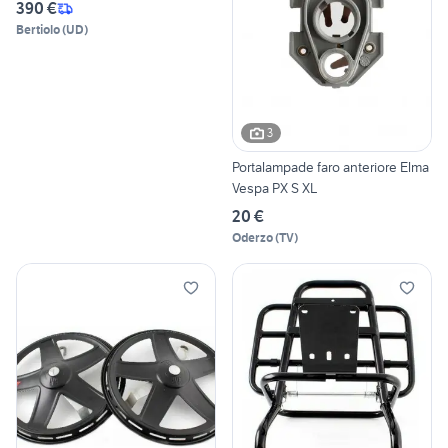
390 €
Bertiolo
(
UD
)
3
Portalampade faro anteriore Elma
Vespa PX S XL
20 €
Oderzo
(
TV
)