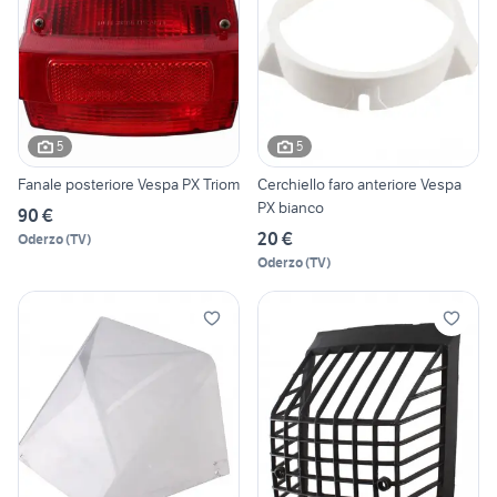
5
5
Fanale posteriore Vespa PX Triom
Cerchiello faro anteriore Vespa
PX bianco
90 €
20 €
Oderzo
(
TV
)
Oderzo
(
TV
)