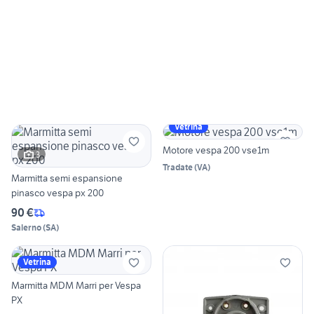
Vetrina
Motore vespa 200 vse1m
3
Tradate
(
VA
)
Marmitta semi espansione
pinasco vespa px 200
90 €
Salerno
(
SA
)
Vetrina
Marmitta MDM Marri per Vespa
PX