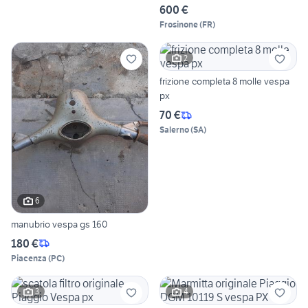
600 €
Frosinone
(
FR
)
2
frizione completa 8 molle vespa
px
70 €
Salerno
(
SA
)
6
manubrio vespa gs 160
180 €
Piacenza
(
PC
)
3
4