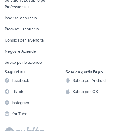
Servizio TuttoSubito per
persona
Informatica
Animali
Professionisti
Arredamento e
Console e
Accessori per
Casalinghi
Inserisci annuncio
Videogiochi
animali
Elettrodomestici
Promuovi annuncio
Audio/Video
Musica e Film
Giardino e Fai da te
Consigli per la vendita
Fotografia
Libri e Riviste
Abbigliamento e
Negozi e Aziende
Telefonia
Strumenti Musicali
Accessori
Subito per le aziende
Sports
Tutto per i bambini
Seguici su
Scarica gratis l'App
Biciclette
Facebook
Subito per Android
Collezionismo
TikTok
Subito per iOS
Instagram
YouTube