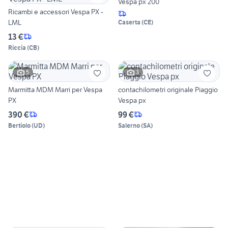
Vespa px 200
Ricambi e accessori Vespa PX -
LML
Caserta
(
CE
)
13 €
Riccia
(
CB
)
5
3
Marmitta MDM Marri per Vespa
contachilometri originale Piaggio
PX
Vespa px
390 €
99 €
Bertiolo
(
UD
)
Salerno
(
SA
)