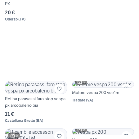
PX
20 €
Oderzo
(
TV
)
3
Motore vespa 200 vse1m
Retina parasassi faro stop vespa
Tradate
(
VA
)
px arcobaleno bia
11 €
Castellana Grotte
(
BA
)
6
5