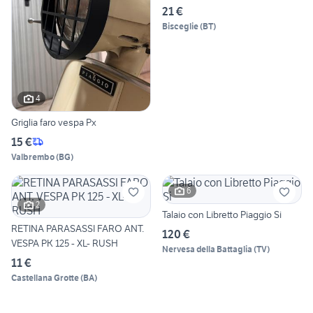
21 €
Bisceglie
(
BT
)
4
Griglia faro vespa Px
15 €
Valbrembo
(
BG
)
6
2
Talaio con Libretto Piaggio Si
RETINA PARASASSI FARO ANT.
120 €
VESPA PK 125 - XL- RUSH
Nervesa della Battaglia
(
TV
)
11 €
Castellana Grotte
(
BA
)