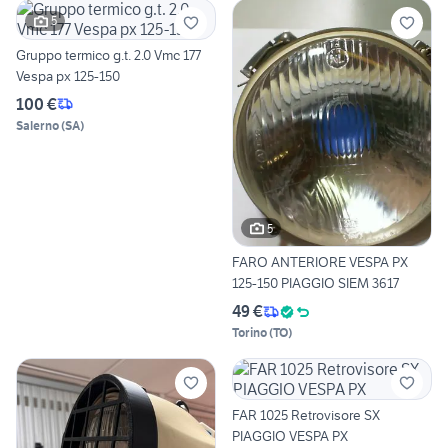
5
Gruppo termico g.t. 2.0 Vmc 177
Vespa px 125-150
100 €
Salerno
(
SA
)
5
FARO ANTERIORE VESPA PX
125-150 PIAGGIO SIEM 3617
49 €
Torino
(
TO
)
FAR 1025 Retrovisore SX
PIAGGIO VESPA PX