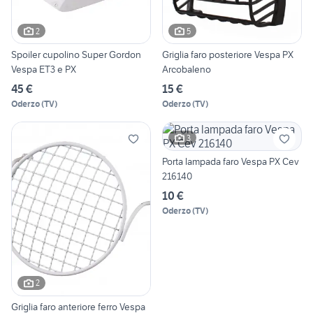
2
5
Spoiler cupolino Super Gordon
Griglia faro posteriore Vespa PX
Vespa ET3 e PX
Arcobaleno
45 €
15 €
Oderzo
(
TV
)
Oderzo
(
TV
)
3
Porta lampada faro Vespa PX Cev
216140
10 €
Oderzo
(
TV
)
2
Griglia faro anteriore ferro Vespa