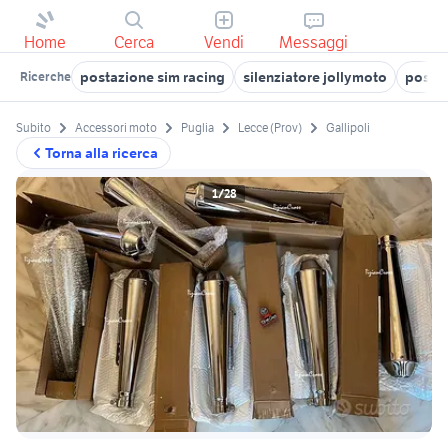
Home
Cerca
Vendi
Messaggi
postazione sim racing
silenziatore jollymoto
pos te
Ricerche
Subito
Accessori moto
Puglia
Lecce (Prov)
Gallipoli
Torna alla ricerca
1/28