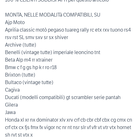
MONTA, NELLE MODALITà COMPATIBILI, SU
Ajp Moto
Aprilia classic motò pegaso tuareg rally rc etx rxv tuono rs4
rsv rst SL smv sxv sr sx shiver
Archive (tutte)
Benelli (vintage tutte) imperiale leoncino tnt
Beta Alp m4 rr xtrainer
Bmw c f g gs hp k r ro r18
Brixton (tutte)
Bultaco (vintage tutte)
Cagiva
Ducati (modelli compatibili) gt scrambler serie pantah
Gilera
Jawa
Honda xl xr nx dominator xlv xrv crf cb cbr cbf cbx cg cmx cn
crf ctx cx fjs fmx fx vigor nc nr nt nsr slr vf vfr vt vtr vtx hornet
sh rvt st vtx x