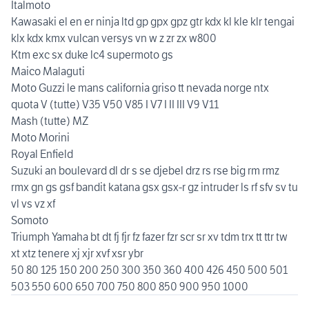
Italmoto
Kawasaki el en er ninja ltd gp gpx gpz gtr kdx kl kle klr tengai
klx kdx kmx vulcan versys vn w z zr zx w800
Ktm exc sx duke lc4 supermoto gs
Maico Malaguti
Moto Guzzi le mans california griso tt nevada norge ntx
quota V (tutte) V35 V50 V85 I V7 I II III V9 V11
Mash (tutte) MZ
Moto Morini
Royal Enfield
Suzuki an boulevard dl dr s se djebel drz rs rse big rm rmz
rmx gn gs gsf bandit katana gsx gsx-r gz intruder ls rf sfv sv tu
vl vs vz xf
Somoto
Triumph Yamaha bt dt fj fjr fz fazer fzr scr sr xv tdm trx tt ttr tw
xt xtz tenere xj xjr xvf xsr ybr
50 80 125 150 200 250 300 350 360 400 426 450 500 501
503 550 600 650 700 750 800 850 900 950 1000