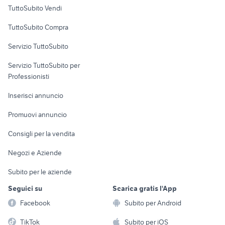
Case vacanza
TuttoSubito Vendi
Uffici e Locali
TuttoSubito Compra
commerciali
Servizio TuttoSubito
elettronica
per la casa e la
sports e hobby
Servizio TuttoSubito per
persona
Informatica
Animali
Professionisti
Arredamento e
Console e
Accessori per
Casalinghi
Inserisci annuncio
Videogiochi
animali
Elettrodomestici
Promuovi annuncio
Audio/Video
Musica e Film
Giardino e Fai da te
Consigli per la vendita
Fotografia
Libri e Riviste
Abbigliamento e
Negozi e Aziende
Telefonia
Strumenti Musicali
Accessori
Subito per le aziende
Sports
Tutto per i bambini
Seguici su
Scarica gratis l'App
Biciclette
Facebook
Subito per Android
Collezionismo
TikTok
Subito per iOS