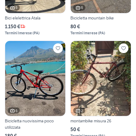
6
6
Bici elelettrica Atala
Bicicletta mountain bike
1.150 €
80 €
Termini Imerese
(
PA
)
Termini Imerese
(
PA
)
6
2
Bicicletta nuovissima poco
montambike misura 26
utilizzata
50 €
180 €
Termini Imerese
(
PA
)