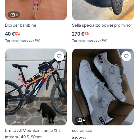
5
Bici per bambine
Sella specializd power pro mirror
40 €
270 €
Termini Imerese
(
PA
)
Termini Imerese
(
PA
)
4
E-mtb All Mountain Fantic XF1
scarpe sidi
integra 140 S, 90nm