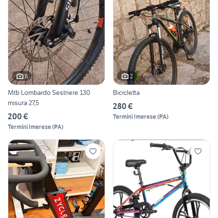
6
2
Mtb Lombardo Sestriere 130
Bicicletta
misura 27,5
280 €
200 €
Termini Imerese
(
PA
)
Termini Imerese
(
PA
)