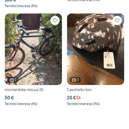
Termini Imerese
(
PA
)
2
3
montambike misura 26
Caschetto bici
50 €
20 €
Termini Imerese
(
PA
)
Termini Imerese
(
PA
)