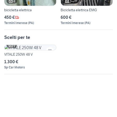
4
3
bicicletta elettrica
Bicicletta elettrica EMG
450 €
600 €
Termini Imerese
(
PA
)
Termini Imerese
(
PA
)
Scelti per te
4
VITALE 250W 48 V
1.300 €
Sp Car Motors