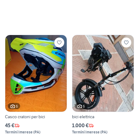
6
6
Casco cratoni per bici
bici elettrica
45 €
1.000 €
Termini Imerese
(
PA
)
Termini Imerese
(
PA
)