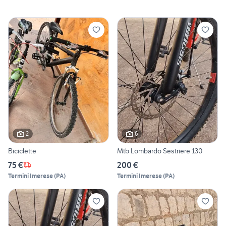
2
6
Biciclette
Mtb Lombardo Sestriere 130
75 €
200 €
Termini Imerese
(
PA
)
Termini Imerese
(
PA
)