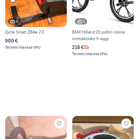
6
6
Zycle Smart ZBike 2.0
BMX Hilland 20 pollici colore
cromatizzato 5 raggi
900 €
216 €
Termini Imerese
(
PA
)
Termini Imerese
(
PA
)