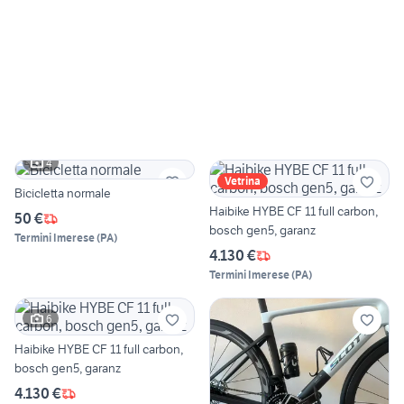
4
Vetrina
Bicicletta normale
Haibike HYBE CF 11 full carbon,
50 €
bosch gen5, garanz
Termini Imerese
(
PA
)
4.130 €
Termini Imerese
(
PA
)
6
Haibike HYBE CF 11 full carbon,
bosch gen5, garanz
4.130 €