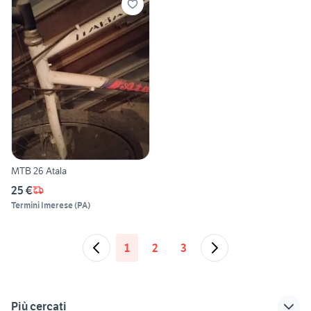
MTB 26 Atala
25 €
Termini Imerese
(
PA
)
1
2
3
Più cercati