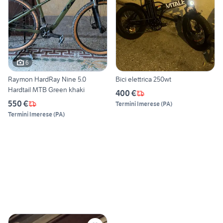
6
Raymon HardRay Nine 5.0
Bici elettrica 250wt
Hardtail MTB Green khaki
400 €
550 €
Termini Imerese
(
PA
)
Termini Imerese
(
PA
)