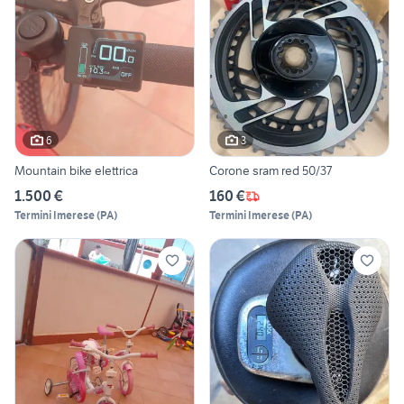
6
3
Mountain bike elettrica
Corone sram red 50/37
1.500 €
160 €
Termini Imerese
(
PA
)
Termini Imerese
(
PA
)