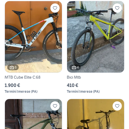
6
4
MTB Cube Elite C:68
Bici Mtb
1.900 €
410 €
Termini Imerese
(
PA
)
Termini Imerese
(
PA
)