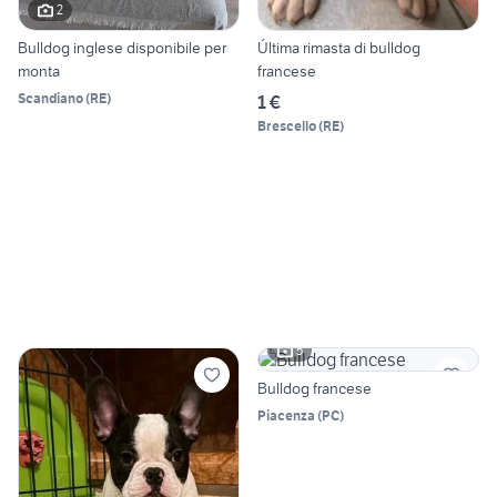
2
Bulldog inglese disponibile per
Última rimasta di bulldog
monta
francese
Scandiano
(
RE
)
1 €
Brescello
(
RE
)
5
Bulldog francese
Piacenza
(
PC
)