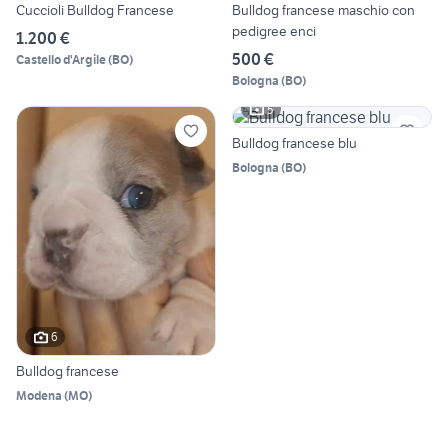
Cuccioli Bulldog Francese
Bulldog francese maschio con
pedigree enci
1.200 €
500 €
Castello d'Argile
(
BO
)
Bologna
(
BO
)
5
Bulldog francese blu
Bologna
(
BO
)
6
Bulldog francese
Modena
(
MO
)