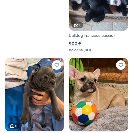
6
Bulldog Francese cuccioli
900 €
Bologna
(
BO
)
6