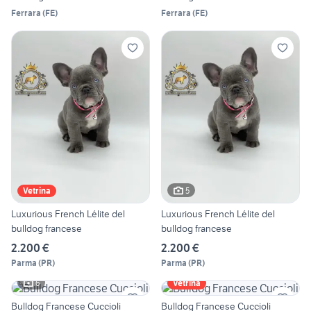
Ferrara
(
FE
)
Ferrara
(
FE
)
5
Vetrina
Luxurious French Lélite del
Luxurious French Lélite del
bulldog francese
bulldog francese
2.200 €
2.200 €
Parma
(
PR
)
Parma
(
PR
)
6
Vetrina
Bulldog Francese Cuccioli
Bulldog Francese Cuccioli