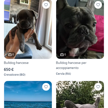
6
6
Bulldog francese
Bulldog francese per
accoppiamento
650 €
Cervia
(
RA
)
Crevalcore
(
BO
)