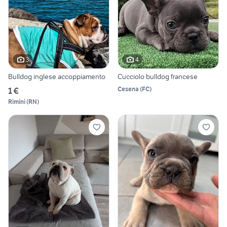
3
4
Bulldog inglese accoppiamento
Cucciolo bulldog francese
Cesena
(
FC
)
1 €
Rimini
(
RN
)