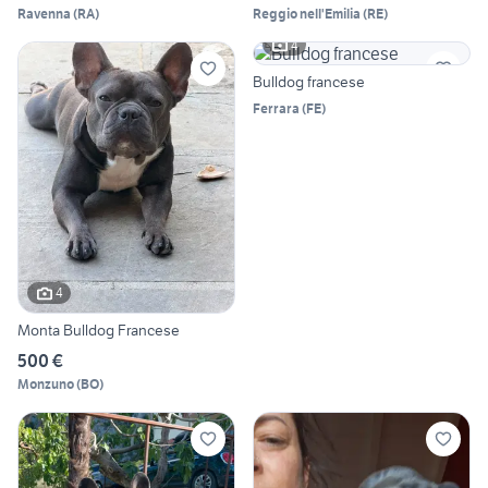
Ravenna
(
RA
)
Reggio nell'Emilia
(
RE
)
4
Bulldog francese
Ferrara
(
FE
)
4
Monta Bulldog Francese
500 €
Monzuno
(
BO
)