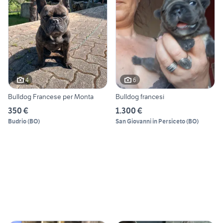
4
6
Bulldog Francese per Monta
Bulldog francesi
350 €
1.300 €
Budrio
(
BO
)
San Giovanni in Persiceto
(
BO
)