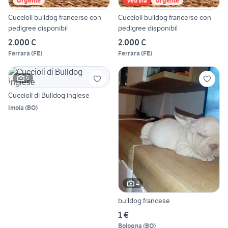
Urgente
Vetrina
Urgente
Cuccioli bulldog francerse con
Cuccioli bulldog francerse con
pedigree disponibil
pedigree disponibil
2.000 €
2.000 €
Ferrara
(
FE
)
Ferrara
(
FE
)
6
Cuccioli di Bulldog inglese
Imola
(
BO
)
4
bulldog francese
1 €
Bologna
(
BO
)