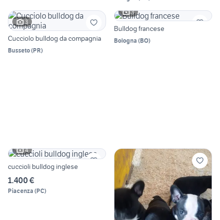
3
3
Bulldog francese
Cucciolo bulldog da compagnia
Bologna
(
BO
)
Busseto
(
PR
)
4
cuccioli bulldog inglese
1.400 €
Piacenza
(
PC
)