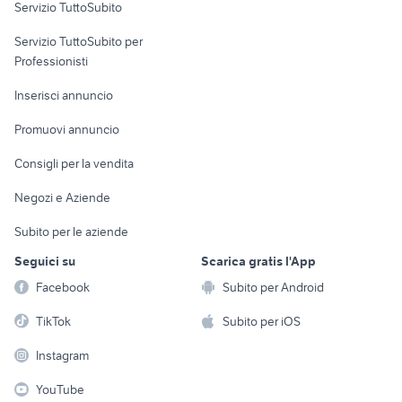
Servizio TuttoSubito
elettronica
per la casa e la
sports e hobby
Servizio TuttoSubito per
persona
Informatica
Animali
Professionisti
Arredamento e
Console e
Accessori per
Casalinghi
Inserisci annuncio
Videogiochi
animali
Elettrodomestici
Promuovi annuncio
Audio/Video
Musica e Film
Giardino e Fai da te
Consigli per la vendita
Fotografia
Libri e Riviste
Abbigliamento e
Negozi e Aziende
Telefonia
Strumenti Musicali
Accessori
Subito per le aziende
Sports
Tutto per i bambini
Seguici su
Scarica gratis l'App
Biciclette
Facebook
Subito per Android
Collezionismo
TikTok
Subito per iOS
Instagram
YouTube