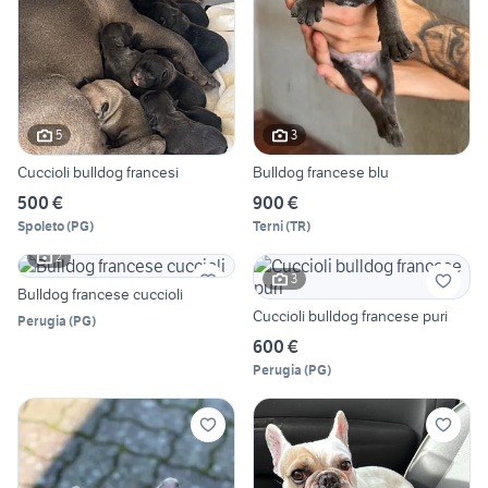
5
3
Cuccioli bulldog francesi
Bulldog francese blu
500 €
900 €
Spoleto
(
PG
)
Terni
(
TR
)
2
3
Bulldog francese cuccioli
Cuccioli bulldog francese puri
Perugia
(
PG
)
600 €
Perugia
(
PG
)