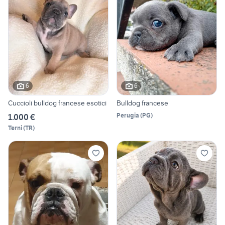
6
6
Cuccioli bulldog francese esotici
Bulldog francese
Perugia
(
PG
)
1.000 €
Terni
(
TR
)