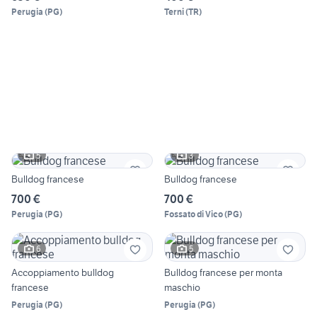
Perugia
(
PG
)
Terni
(
TR
)
5
3
Bulldog francese
Bulldog francese
700 €
700 €
Perugia
(
PG
)
Fossato di Vico
(
PG
)
6
5
Accoppiamento bulldog
Bulldog francese per monta
francese
maschio
Perugia
(
PG
)
Perugia
(
PG
)