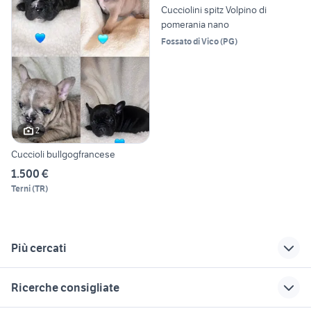
Cucciolini spitz Volpino di
pomerania nano
Fossato di Vico
(
PG
)
2
Cuccioli bullgogfrancese
1.500 €
Terni
(
TR
)
Più cercati
Correlati
Richerche simili
Suggerimenti
Ricerche consigliate
bulldog francese
cocker
cavalli mini