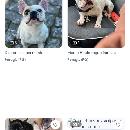
6
2
Disponibile per monte
Monte Bouledogue francais
Perugia
(
PG
)
Perugia
(
PG
)
4