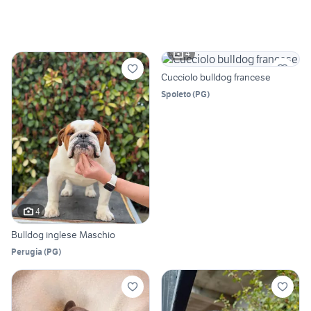
4
Cucciolo bulldog francese
Spoleto
(
PG
)
4
Bulldog inglese Maschio
Perugia
(
PG
)