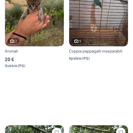
2
5
Animali
Coppia pappagalli inseparabili
Spoleto
(
PG
)
20 €
Gubbio
(
PG
)