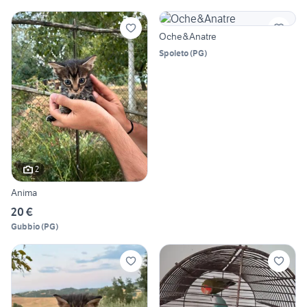
Oche&Anatre
Spoleto
(
PG
)
2
Anima
20 €
Gubbio
(
PG
)