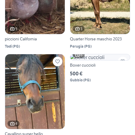
5
3
piccioni California
Quarter Horse maschio 2023
Todi
(
PG
)
Perugia
(
PG
)
6
Boxer cuccioli
500 €
Gubbio
(
PG
)
4
Cavallino super bello