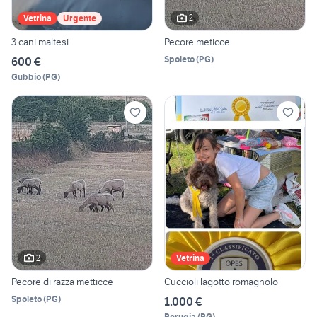
2
Vetrina
Urgente
3 cani maltesi
Pecore meticce
Spoleto
(
PG
)
600 €
Gubbio
(
PG
)
2
Vetrina
Pecore di razza metticce
Cuccioli lagotto romagnolo
Spoleto
(
PG
)
1.000 €
Perugia
(
PG
)