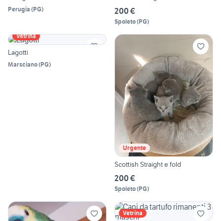
Perugia
(
PG
)
200 €
Spoleto
(
PG
)
Vetrina
Lagotti
Marsciano
(
PG
)
Urgente
Scottish Straight e fold
200 €
Spoleto
(
PG
)
Vetrina