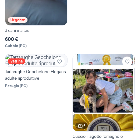
Urgente
3 cani maltesi
600 €
Gubbio
(
PG
)
Vetrina
Tartarughe Geochelone Elegans
adulte riproduttive
Perugia
(
PG
)
6
Cuccioli lagotto romagnolo