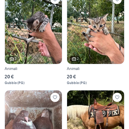
2
2
Animali
Animali
20 €
20 €
Gubbio
(
PG
)
Gubbio
(
PG
)