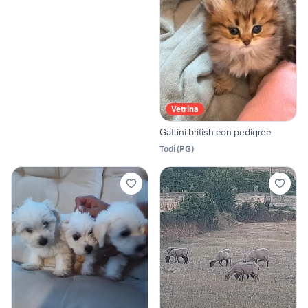
Vetrina
Gattini british con pedigree
Todi
(
PG
)