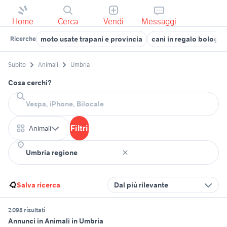
Home
Cerca
Vendi
Messaggi
moto usate trapani e provincia
cani in regalo bologna
Ricerche
Subito
Animali
Umbria
Cosa cerchi?
Filtri
Animali
Salva ricerca
Dal più rilevante
2.098 risultati
Annunci in Animali in Umbria