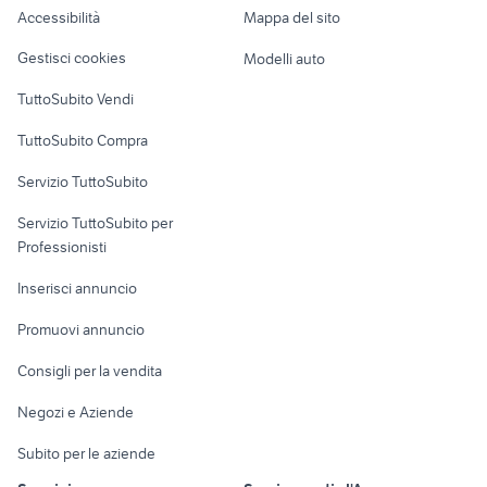
Accessibilità
Mappa del sito
Loft, mansarde e
Veicoli commerciali
altro
Gestisci cookies
Modelli auto
Case vacanza
TuttoSubito Vendi
Uffici e Locali
TuttoSubito Compra
commerciali
Servizio TuttoSubito
elettronica
per la casa e la
sports e hobby
Servizio TuttoSubito per
persona
Informatica
Animali
Professionisti
Arredamento e
Console e
Accessori per
Casalinghi
Inserisci annuncio
Videogiochi
animali
Elettrodomestici
Promuovi annuncio
Audio/Video
Musica e Film
Giardino e Fai da te
Consigli per la vendita
Fotografia
Libri e Riviste
Abbigliamento e
Negozi e Aziende
Telefonia
Strumenti Musicali
Accessori
Subito per le aziende
Sports
Tutto per i bambini