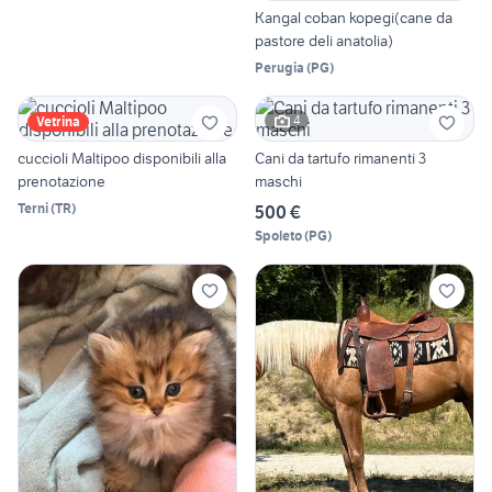
Kangal coban kopegi(cane da
pastore deli anatolia)
Perugia
(
PG
)
4
Vetrina
cuccioli Maltipoo disponibili alla
Cani da tartufo rimanenti 3
prenotazione
maschi
Terni
(
TR
)
500 €
Spoleto
(
PG
)