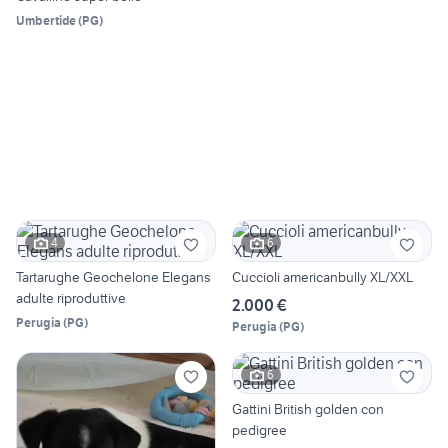
Umbertide
(
PG
)
4
6
Tartarughe Geochelone Elegans
Cuccioli americanbully XL/XXL
adulte riproduttive
2.000 €
Perugia
(
PG
)
Perugia
(
PG
)
6
Gattini British golden con
pedigree