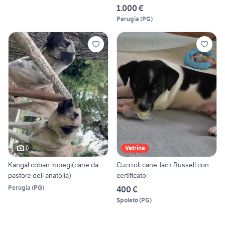
1.000 €
Perugia
(
PG
)
6
Vetrina
Kangal coban kopegi(cane da
Cuccioli cane Jack Russell con
pastore deli anatolia)
certificato
Perugia
(
PG
)
400 €
Spoleto
(
PG
)