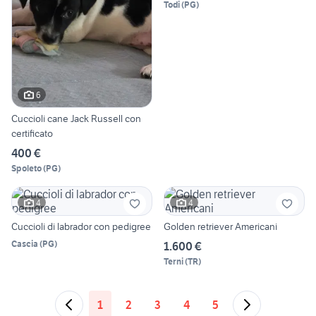
Todi
(
PG
)
6
Cuccioli cane Jack Russell con
certificato
400 €
Spoleto
(
PG
)
4
4
Cuccioli di labrador con pedigree
Golden retriever Americani
Cascia
(
PG
)
1.600 €
Terni
(
TR
)
1
2
3
4
5