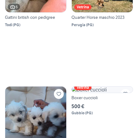
6
Vetrina
Gattini british con pedigree
Quarter Horse maschio 2023
Todi
(
PG
)
Perugia
(
PG
)
Vetrina
Boxer cuccioli
500 €
Gubbio
(
PG
)