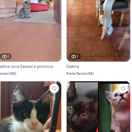
6
3
attina zona Sassari e provincia
Gattina
assari
(
SS
)
Porto Torres
(
SS
)