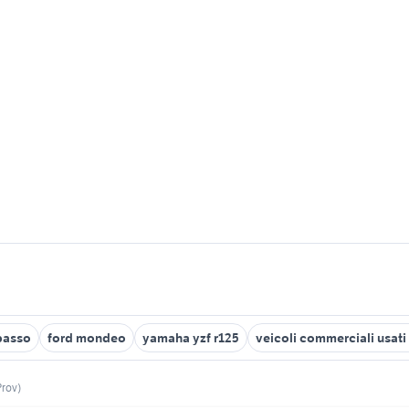
basso
ford mondeo
yamaha yzf r125
veicoli commerciali usati 
Prov)