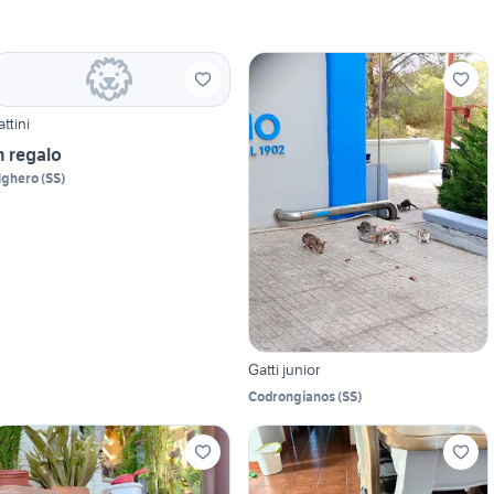
attini
n regalo
lghero
(
SS
)
Gatti junior
Codrongianos
(
SS
)