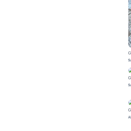
G
S
Ga
S
G
A