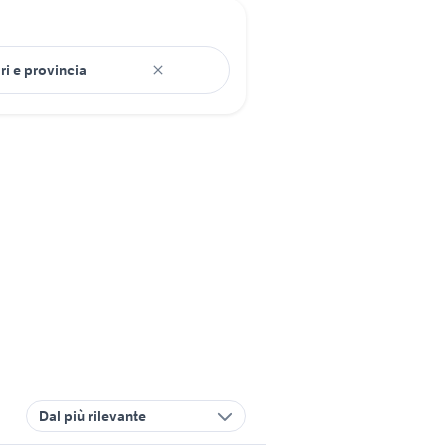
Dal più rilevante