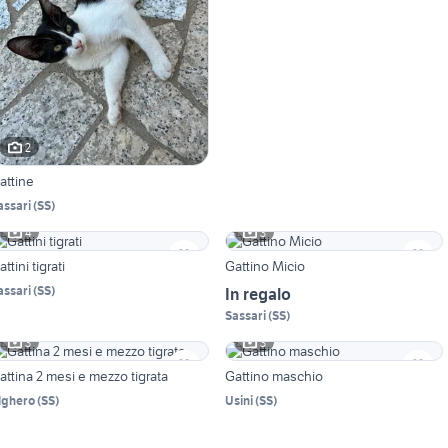
2
attine
assari
(
SS
)
4
3
ttini tigrati
Gattino Micio
assari
(
SS
)
In regalo
Sassari
(
SS
)
3
3
attina 2 mesi e mezzo tigrata
Gattino maschio
lghero
(
SS
)
Usini
(
SS
)