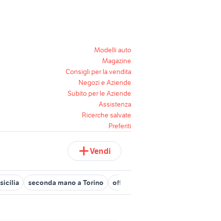
Modelli auto
Magazine
Consigli per la vendita
Negozi e Aziende
Subito per le Aziende
Assistenza
Ricerche salvate
Preferiti
Vendi
sicilia
seconda mano a Torino
offerte di lavoro a parma
casa 