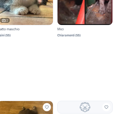
2
atto maschio
Mici
sini
(
SS
)
Chiaramonti
(
SS
)