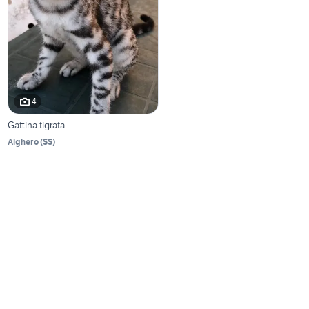
4
Gattina tigrata
Alghero
(
SS
)