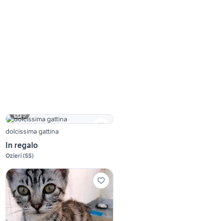
5
dolcissima gattina
In regalo
Ozieri
(
SS
)