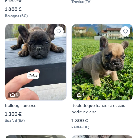
Francese
Treviso
(
TV
)
1.000 €
Bologna
(
BO
)
6
6
Bulldog francese
Bouledogue francese cuccioli
pedigree enci
1.300 €
1.300 €
Scafati
(
SA
)
Feltre
(
BL
)