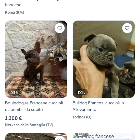
francese
Roma
(
RM
)
6
6
Bouledogue Francese cuccioli
Bulldog Francesi cuccioli in
disponibili da subito
Allevamento
Torino
(
TO
)
1.200 €
Nervesa della Battaglia
(
TV
)
6