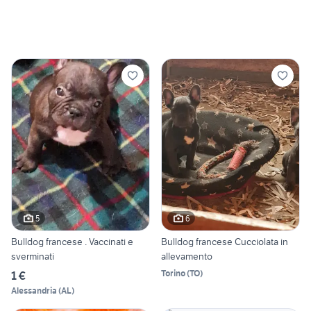
5
6
Bulldog francese . Vaccinati e
Bulldog francese Cucciolata in
sverminati
allevamento
Torino
(
TO
)
1 €
Alessandria
(
AL
)