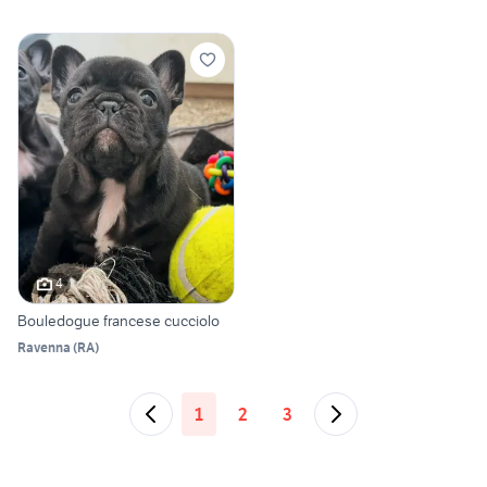
4
Bouledogue francese cucciolo
Ravenna
(
RA
)
1
2
3