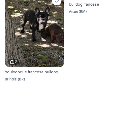
bulldog francese
Anzio
(
RM
)
2
bouledogue francese bulldog
Brindisi
(
BR
)