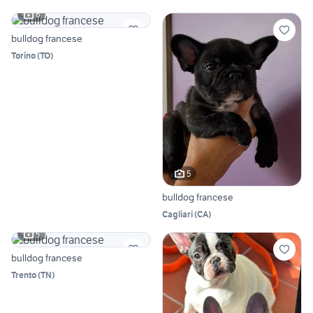
6
bulldog francese
Torino
(
TO
)
5
bulldog francese
Cagliari
(
CA
)
5
bulldog francese
Trento
(
TN
)