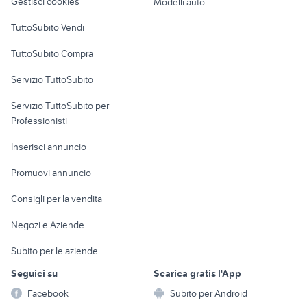
Gestisci cookies
Modelli auto
Case vacanza
TuttoSubito Vendi
Uffici e Locali
TuttoSubito Compra
commerciali
Servizio TuttoSubito
elettronica
per la casa e la
sports e hobby
Servizio TuttoSubito per
persona
Informatica
Animali
Professionisti
Arredamento e
Console e
Accessori per
Casalinghi
Inserisci annuncio
Videogiochi
animali
Elettrodomestici
Promuovi annuncio
Audio/Video
Musica e Film
Giardino e Fai da te
Consigli per la vendita
Fotografia
Libri e Riviste
Abbigliamento e
Negozi e Aziende
Telefonia
Strumenti Musicali
Accessori
Subito per le aziende
Sports
Tutto per i bambini
Seguici su
Scarica gratis l'App
Biciclette
Facebook
Subito per Android