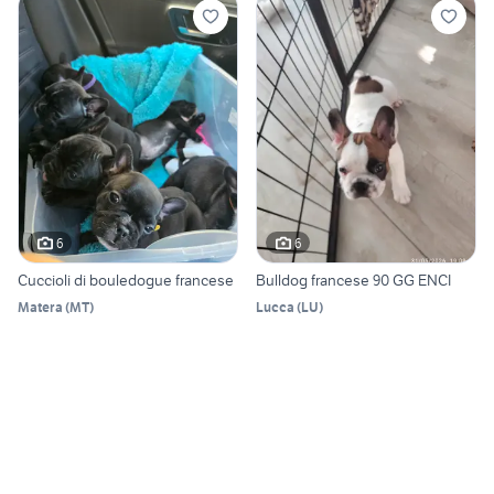
6
6
Cuccioli di bouledogue francese
Bulldog francese 90 GG ENCI
Matera
(
MT
)
Lucca
(
LU
)