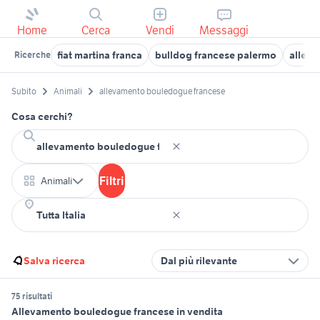
Home
Cerca
Vendi
Messaggi
fiat martina franca
bulldog francese palermo
alleva
Ricerche
Subito
Animali
allevamento bouledogue francese
Cosa cerchi?
Filtri
Animali
Salva ricerca
Dal più rilevante
75 risultati
Allevamento bouledogue francese in vendita