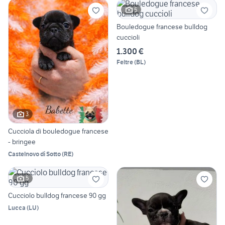
5
Bouledogue francese bulldog
cuccioli
1.300 €
Feltre
(
BL
)
3
Cucciola di bouledogue francese
- bringee
Castelnovo di Sotto
(
RE
)
5
Cucciolo bulldog francese 90 gg
Lucca
(
LU
)