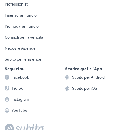
Informatica
Animali
Professionisti
Arredamento e
Console e
Accessori per
Casalinghi
Inserisci annuncio
Videogiochi
animali
Elettrodomestici
Promuovi annuncio
Audio/Video
Musica e Film
Giardino e Fai da te
Consigli per la vendita
Fotografia
Libri e Riviste
Abbigliamento e
Negozi e Aziende
Telefonia
Strumenti Musicali
Accessori
Subito per le aziende
Sports
Tutto per i bambini
Seguici su
Scarica gratis l'App
Biciclette
Facebook
Subito per Android
Collezionismo
TikTok
Subito per iOS
Instagram
YouTube