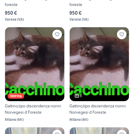
foreste
foreste
950 €
950 €
Varese
(
VA
)
Varese
(
VA
)
6
Vetrina
Gattino,tipo discendenza nonni
Gattino,tipo discendenza nonni
Norvegesi d Foreste
Norvegesi d Foreste
Milano
(
MI
)
Milano
(
MI
)