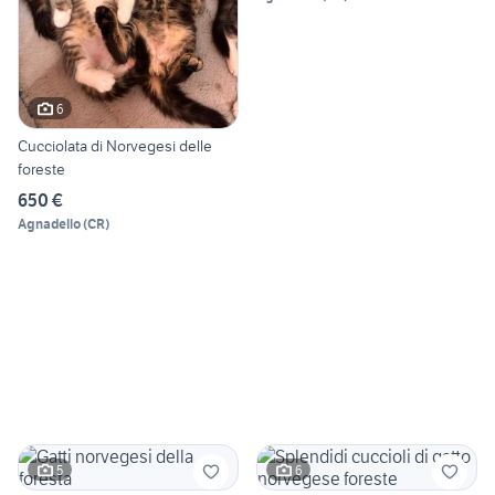
6
Cucciolata di Norvegesi delle
foreste
650 €
Agnadello
(
CR
)
5
6