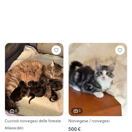
6
3
Cuccioli norvegesi delle foreste
Norvegese / norvegesi
Milano
(
MI
)
500 €