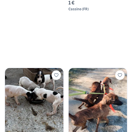
1 €
Cassino
(
FR
)