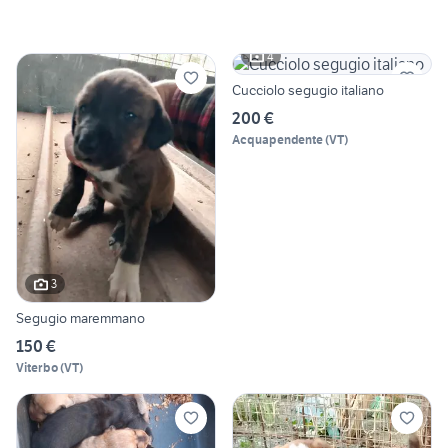
4
Cucciolo segugio italiano
200 €
Acquapendente
(
VT
)
3
Segugio maremmano
150 €
Viterbo
(
VT
)