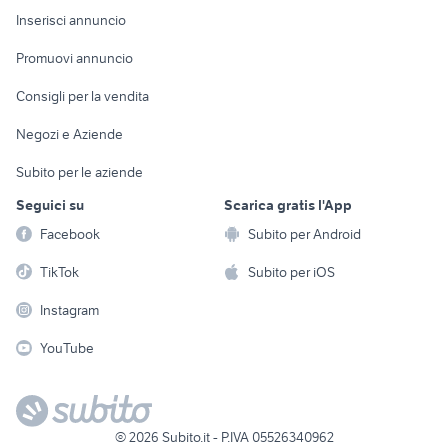
Console e
Accessori per
Casalinghi
Inserisci annuncio
Videogiochi
animali
Elettrodomestici
Promuovi annuncio
Audio/Video
Musica e Film
Giardino e Fai da te
Consigli per la vendita
Fotografia
Libri e Riviste
Abbigliamento e
Negozi e Aziende
Telefonia
Strumenti Musicali
Accessori
Subito per le aziende
Sports
Tutto per i bambini
Seguici su
Scarica gratis l'App
Biciclette
Facebook
Subito per Android
Collezionismo
TikTok
Subito per iOS
Instagram
YouTube
©
2026
Subito.it - P.IVA 05526340962