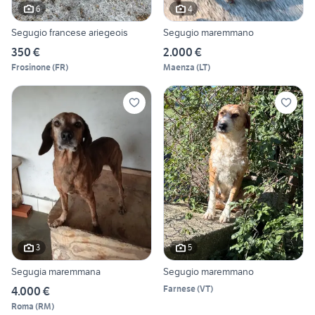
6
4
Segugio francese ariegeois
Segugio maremmano
350 €
2.000 €
Frosinone
(
FR
)
Maenza
(
LT
)
3
5
Segugia maremmana
Segugio maremmano
Farnese
(
VT
)
4.000 €
Roma
(
RM
)