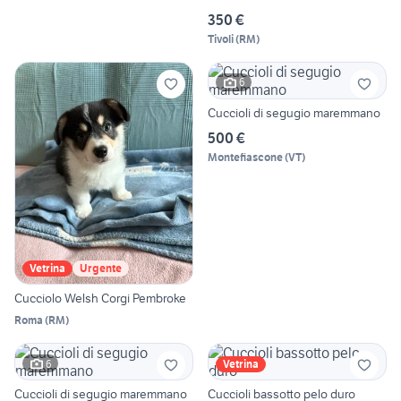
350 €
Tivoli
(
RM
)
6
Cuccioli di segugio maremmano
500 €
Montefiascone
(
VT
)
Vetrina
Urgente
Cucciolo Welsh Corgi Pembroke
Roma
(
RM
)
6
Vetrina
Cuccioli di segugio maremmano
Cuccioli bassotto pelo duro