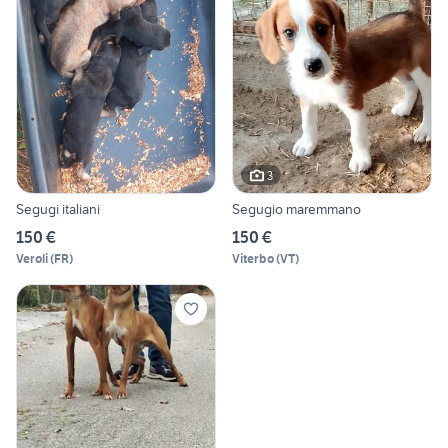
3
Segugi italiani
Segugio maremmano
150 €
150 €
Veroli
(
FR
)
Viterbo
(
VT
)