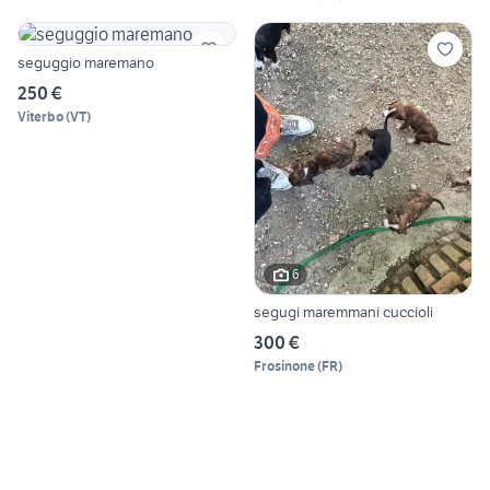
seguggio maremano
250 €
Viterbo
(
VT
)
6
segugi maremmani cuccioli
300 €
Frosinone
(
FR
)