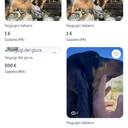
3
4
Segugio italiano
Segugio italiano
1 €
1 €
Cassino
(
FR
)
Cassino
(
FR
)
2
Segugi del giura
500 €
Capena
(
RM
)
4
Segugio italiano