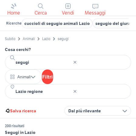
Home
Cerca
Vendi
Messaggi
cuccioli di segugio animali Lazio
segugio del giura
Ricerche
Subito
Animali
Lazio
segugi
Cosa cerchi?
Filtri
Animali
Salva ricerca
Dal più rilevante
200 risultati
Segugi in Lazio