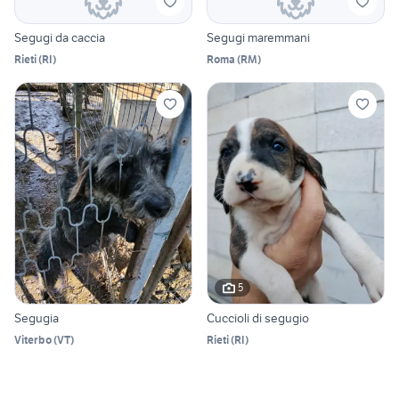
Segugi da caccia
Segugi maremmani
Rieti
(
RI
)
Roma
(
RM
)
5
Segugia
Cuccioli di segugio
Viterbo
(
VT
)
Rieti
(
RI
)