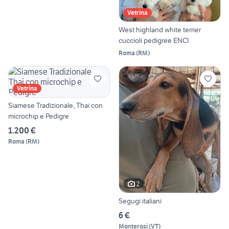
Vetrina
West highland white terrier
cuccioli pedigree ENCI
Roma
(
RM
)
Vetrina
Siamese Tradizionale, Thai con
microchip e Pedigre
1.200 €
Roma
(
RM
)
2
Segugi italiani
6 €
Monterosi
(
VT
)