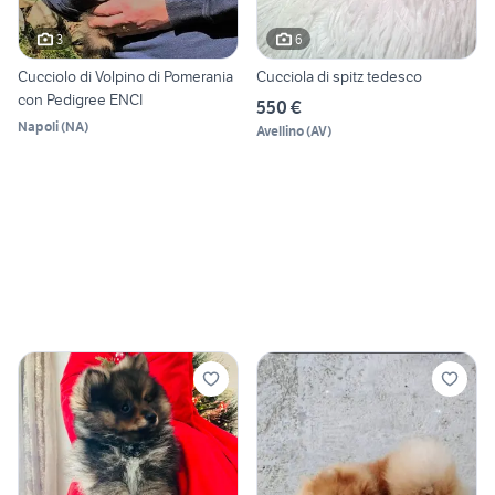
3
6
Cucciolo di Volpino di Pomerania
Cucciola di spitz tedesco
con Pedigree ENCI
550 €
Napoli
(
NA
)
Avellino
(
AV
)