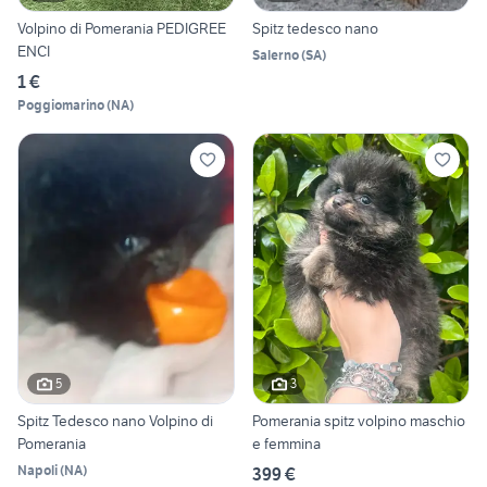
Volpino di Pomerania PEDIGREE
Spitz tedesco nano
ENCI
Salerno
(
SA
)
1 €
Poggiomarino
(
NA
)
5
3
Spitz Tedesco nano Volpino di
Pomerania spitz volpino maschio
Pomerania
e femmina
Napoli
(
NA
)
399 €