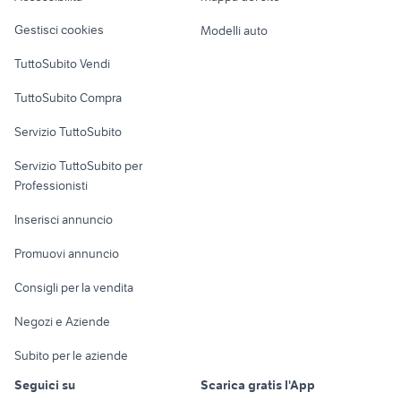
Veicoli commerciali
altro
Gestisci cookies
Modelli auto
Case vacanza
TuttoSubito Vendi
Uffici e Locali
TuttoSubito Compra
commerciali
Servizio TuttoSubito
elettronica
per la casa e la
sports e hobby
Servizio TuttoSubito per
persona
Informatica
Animali
Professionisti
Arredamento e
Console e
Accessori per
Casalinghi
Inserisci annuncio
Videogiochi
animali
Elettrodomestici
Promuovi annuncio
Audio/Video
Musica e Film
Giardino e Fai da te
Consigli per la vendita
Fotografia
Libri e Riviste
Abbigliamento e
Negozi e Aziende
Telefonia
Strumenti Musicali
Accessori
Subito per le aziende
Sports
Tutto per i bambini
Seguici su
Scarica gratis l'App
Biciclette