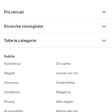
Più cercati
Correlati
Richerche simili
Suggerimenti
Ricerche consigliate
volpino di
topi domestici
quaglie ovaiole
pomerania napoli
motore elettrico animali
animali Ascoli Piceno
regalo animali
quaglie cinesi
Tutte le categorie
pomerania napoli
Sassari provincia
anfora acquario
boxer animali Modena provincia
chianina animali
axolotl
pastore animali
uccelli rimini
gatto del maine
criceto nano
motori
immobili
lavoro e servizi
Sardegna
maltipoo toy
animali Colle Sannita
Subito
barboncino roma
pecore in vendita sardegna
Auto
Appartamenti
Offerte di lavoro
uccelli lombardia
vendo cani sicilia
pastore cuccioli
Assistenza
Chi siamo
tartarughe d acqua animali
cuccioli pastore maremmano
jack russell incrocio
cavalli in vendita
animali Lazio
Accessori Auto
Camere/Posti letto
Servizi
papere
golden retriever cuccioli
Regole
Lavora con noi
molise
cuccioli toy milano
Moto e Scooter
Ville singole e a
Candidati in cerca di
alano blu
bassotto toy
cani in regalo
gattini animali
Sicurezza
Sostenibilità
schiera
lavoro
bologna
Bologna provincia
pappagalli animali Taranto
Accessori Moto
vendita cani
provincia
Condizioni
Magazine
Terreni e rustici
Attrezzature di
Nautica
lavoro
bracco animali Abruzzo
cane da tartufo
Privacy
Idee regalo
Garage e box
animali Santeramo in Colle
mangiatoie per suini usate
Caravan e Camper
Accessibilità
Mappa del sito
Loft, mansarde e