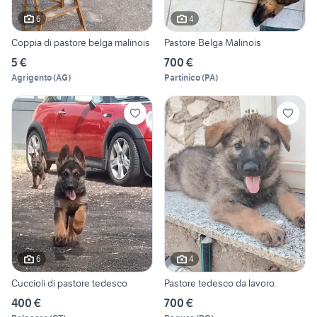
6
4
Coppia di pastore belga malinois
Pastore Belga Malinois
5 €
700 €
Agrigento
(
AG
)
Partinico
(
PA
)
6
4
Cuccioli di pastore tedesco
Pastore tedesco da lavoro.
400 €
700 €