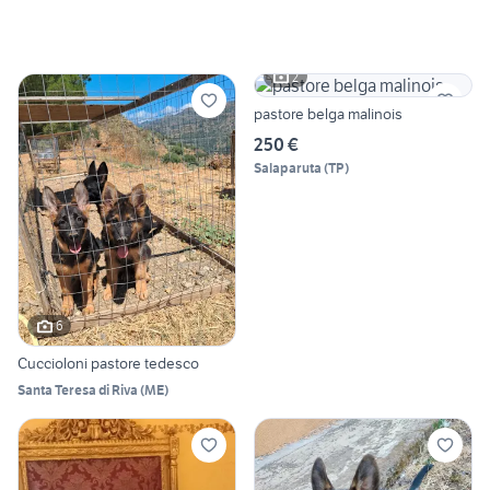
2
pastore belga malinois
250 €
Salaparuta
(
TP
)
6
Cuccioloni pastore tedesco
Santa Teresa di Riva
(
ME
)