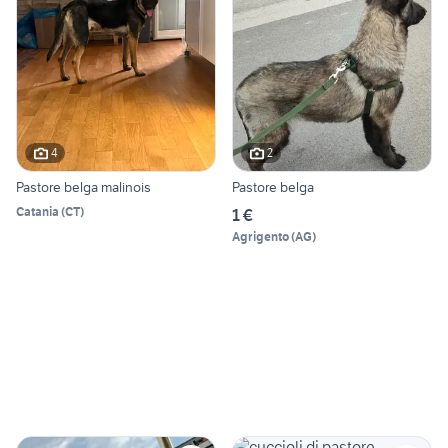
4
2
Pastore belga malinois
Pastore belga
Catania
(
CT
)
1 €
Agrigento
(
AG
)