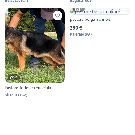
Belpasso
(
CT
)
Ragusa
(
RG
)
3
pastore belga malinois
250 €
Palermo
(
PA
)
6
Pastore Tedesco cucciola
Siracusa
(
SR
)