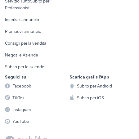
Servizio TuttoSubito per
persona
Informatica
Animali
Professionisti
Arredamento e
Console e
Accessori per
Casalinghi
Inserisci annuncio
Videogiochi
animali
Elettrodomestici
Promuovi annuncio
Audio/Video
Musica e Film
Giardino e Fai da te
Consigli per la vendita
Fotografia
Libri e Riviste
Abbigliamento e
Negozi e Aziende
Telefonia
Strumenti Musicali
Accessori
Subito per le aziende
Sports
Tutto per i bambini
Seguici su
Scarica gratis l'App
Biciclette
Facebook
Subito per Android
Collezionismo
TikTok
Subito per iOS
Instagram
YouTube