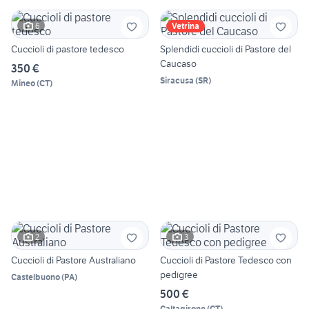
6
Vetrina
Cuccioli di pastore tedesco
Splendidi cuccioli di Pastore del
Caucaso
350 €
Siracusa
(
SR
)
Mineo
(
CT
)
2
3
Cuccioli di Pastore Australiano
Cuccioli di Pastore Tedesco con
pedigree
Castelbuono
(
PA
)
500 €
Caltagirone
(
CT
)