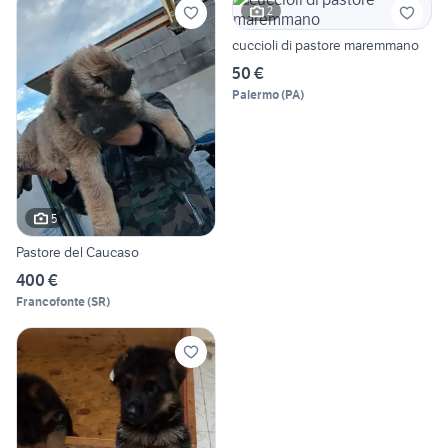
2
cuccioli di pastore maremmano
50 €
Palermo
(
PA
)
5
Pastore del Caucaso
400 €
Francofonte
(
SR
)