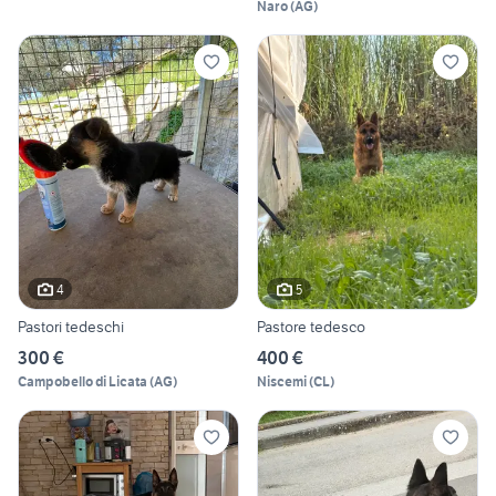
Naro
(
AG
)
4
5
Pastori tedeschi
Pastore tedesco
300 €
400 €
Campobello di Licata
(
AG
)
Niscemi
(
CL
)