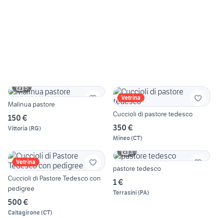
5
Vetrina
Malinua pastore
Cuccioli di pastore tedesco
150 €
350 €
Vittoria
(
RG
)
Mineo
(
CT
)
3
Vetrina
pastore tedesco
Cuccioli di Pastore Tedesco con
1 €
pedigree
Terrasini
(
PA
)
500 €
Caltagirone
(
CT
)