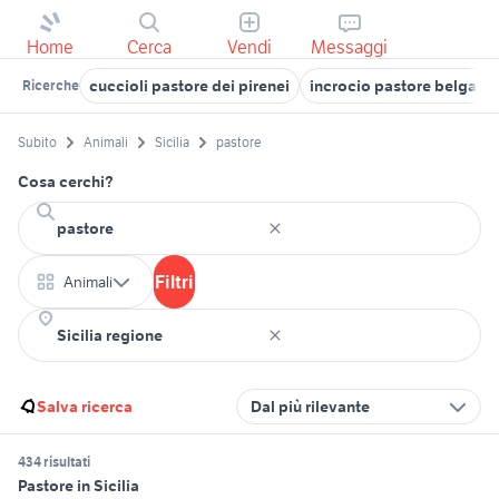
Home
Cerca
Vendi
Messaggi
cuccioli pastore dei pirenei
incrocio pastore belga e 
Ricerche
Subito
Animali
Sicilia
pastore
Cosa cerchi?
Filtri
Animali
Salva ricerca
Dal più rilevante
434 risultati
Pastore in Sicilia