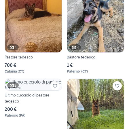
4
4
Pastore tedesco
pastore tedesco
700 €
1 €
Catania
(
CT
)
Paterno'
(
CT
)
3
Ultimo cucciolo di pastore
tedesco
200 €
Palermo
(
PA
)