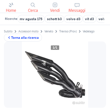
Home
Cerca
Vendi
Messaggi
mv agusta 175
schott b3
volvo d3
vit d3
volvo 
Ricerche
Subito
Accessori moto
Veneto
Treviso (Prov)
Vedelago
Torna alla ricerca
1/1