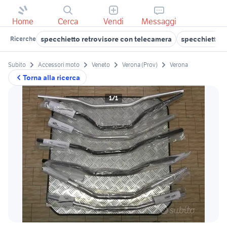
Home
Cerca
Vendi
Messaggi
specchietto retrovisore con telecamera
specchietto r
Ricerche
Subito
Accessori moto
Veneto
Verona (Prov)
Verona
Torna alla ricerca
1/1