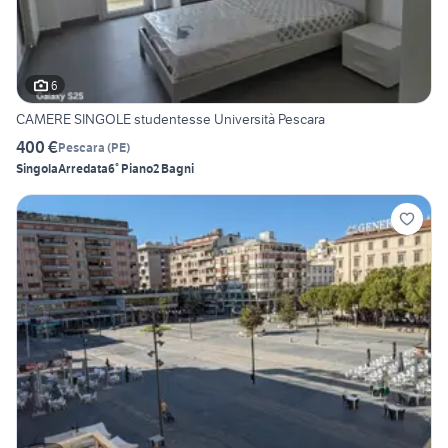
6
CAMERE SINGOLE studentesse Università Pescara
400 €
Pescara
(
PE
)
Singola
Arredata
6° Piano
2 Bagni