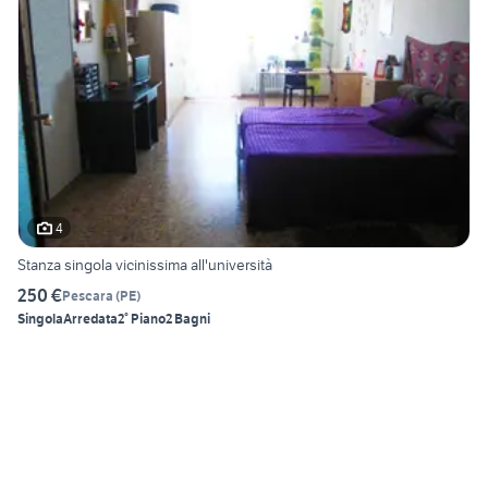
4
Stanza singola vicinissima all'università
250 €
Pescara
(
PE
)
Singola
Arredata
2° Piano
2 Bagni