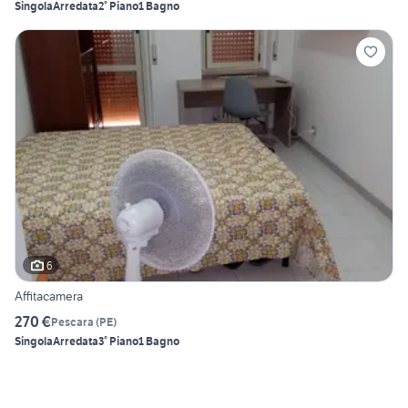
Singola
Arredata
2° Piano
1 Bagno
6
Affitacamera
270 €
Pescara
(
PE
)
Singola
Arredata
3° Piano
1 Bagno