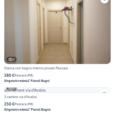
6
Stanza con bagno interno privato Pescara
380 €
Pescara
(
PE
)
Singola
Arredata
1° Piano
3 Bagni
6
3 camere via d'Avalos
250 €
Pescara
(
PE
)
Singola
Arredata
2° Piano
1 Bagno