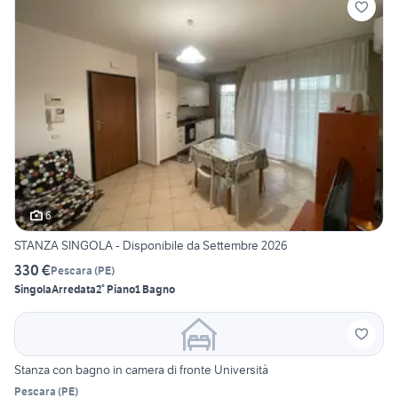
6
STANZA SINGOLA - Disponibile da Settembre 2026
330 €
Pescara
(
PE
)
Singola
Arredata
2° Piano
1 Bagno
Stanza con bagno in camera di fronte Università
Pescara
(
PE
)