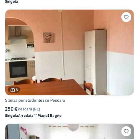
Singola
6
Stanza per studentesse Pescara
250 €
Pescara
(
PE
)
Singola
Arredata
4° Piano
1 Bagno