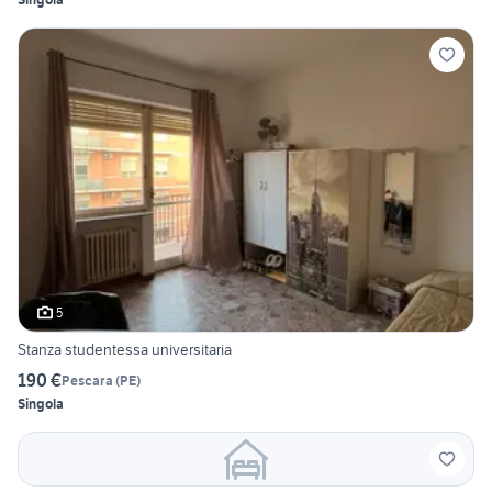
5
Stanza studentessa universitaria
190 €
Pescara
(
PE
)
Singola