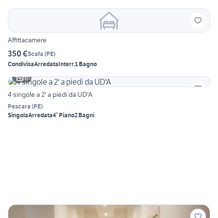
Affittacamere
350 €
Scafa
(
PE
)
Condivisa
Arredata
Interr.
1 Bagno
6
4 singole a 2' a piedi da UD'A
Pescara
(
PE
)
Singola
Arredata
4° Piano
2 Bagni