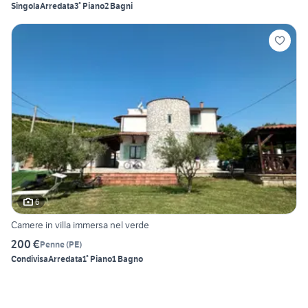
Singola
Arredata
3° Piano
2 Bagni
6
Camere in villa immersa nel verde
200 €
Penne
(
PE
)
Condivisa
Arredata
1° Piano
1 Bagno