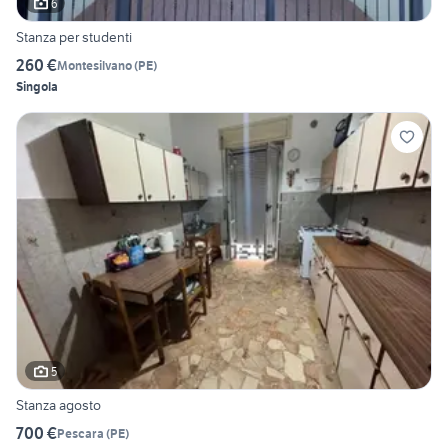
6
Stanza per studenti
260 €
Montesilvano
(
PE
)
Singola
5
Stanza agosto
700 €
Pescara
(
PE
)