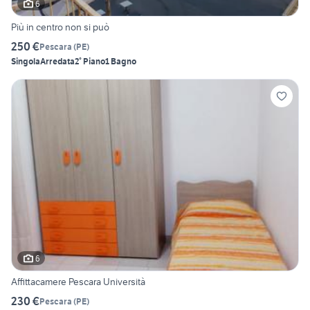
6
Più in centro non si può
250 €
Pescara
(
PE
)
Singola
Arredata
2° Piano
1 Bagno
6
Affittacamere Pescara Università
230 €
Pescara
(
PE
)