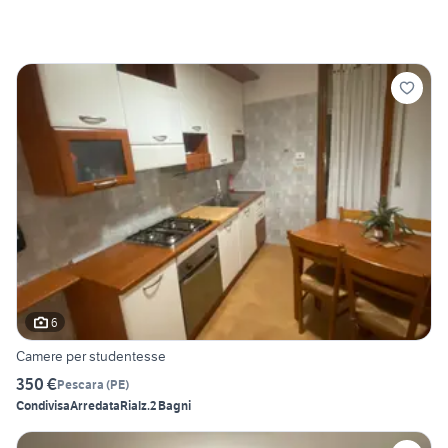
6
Camere per studentesse
350 €
Pescara
(
PE
)
Condivisa
Arredata
Rialz.
2 Bagni