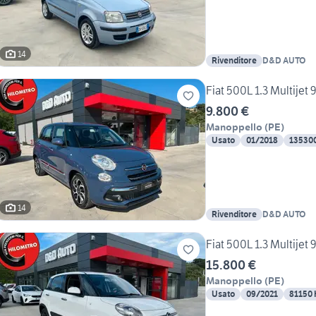
14
Rivenditore
D&D AUTO
Fiat 500L 1.3 Multijet 
9.800 €
Manoppello
(
PE
)
Usato
01/2018
13530
14
Rivenditore
D&D AUTO
Fiat 500L 1.3 Multijet
15.800 €
Manoppello
(
PE
)
Usato
09/2021
81150