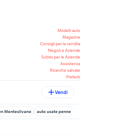
Modelli auto
Magazine
Consigli per la vendita
Negozi e Aziende
Subito per le Aziende
Assistenza
Ricerche salvate
Preferiti
Vendi
n Montesilvano
auto usate penne
auto tocco da casauria
toy