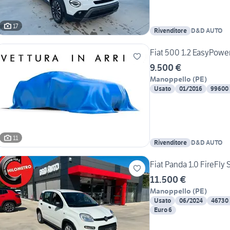
17
Rivenditore
D&D AUTO
Fiat 500 1.2 EasyPowe
9.500 €
Manoppello
(
PE
)
Usato
01/2016
99600
11
Rivenditore
D&D AUTO
Fiat Panda 1.0 FireFly
11.500 €
Manoppello
(
PE
)
Usato
06/2024
46730
Euro 6