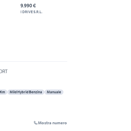
9.990 €
I DRIVE S.R.L.
PORT
 Km
Mild Hybrid Benzina
Manuale
Mostra numero