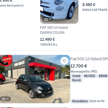
3.990 €
LEGA, DI
8.480 €
uova Sericauto srl
ROMA CAR TRADE
14
FIAT 500 1.0 Hybrid
DIVERSI COLORI
12.490 €
I DRIVE S.R.L.
Fiat 500 1.0 Hybrid S
12.700 €
Manoppello
(
PE
)
Usato
06/2022
68000
Euro 6
15
Rivenditore
D&D AUTO