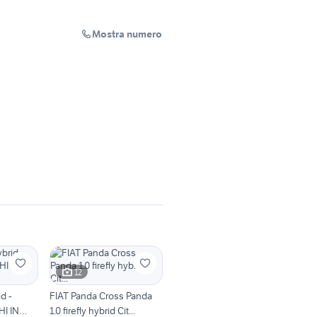
Mostra numero
12
d -
FIAT Panda Cross Panda
I IN
1.0 firefly hybrid Cit...