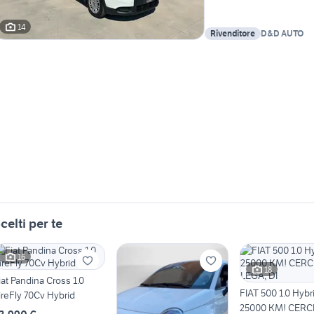
14
Rivenditore
D&D AUTO
celti per te
16
18
iat Pandina Cross 1.0
FIAT 500 1.0 Hybri
ireFly 70Cv Hybrid
25000 KM! CERCH