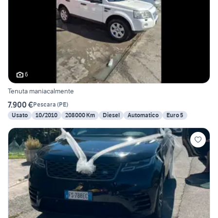
6
Tenuta maniacalmente
7.900 €
Pescara
(
PE
)
Usato
10/2010
208000 Km
Diesel
Automatico
Euro 5