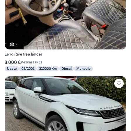
3
Land Rive free lander
3.000 €
Pescara
(
PE
)
Usato
01/2001
220000 Km
Diesel
Manuale