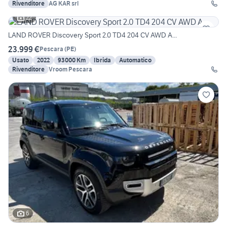
Rivenditore
AG KAR srl
22
LAND ROVER Discovery Sport 2.0 TD4 204 CV AWD A...
23.999 €
Pescara
(
PE
)
Usato
2022
93000 Km
Ibrida
Automatico
Rivenditore
Vroom Pescara
6