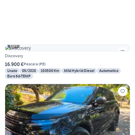
6
Discovery
16.900 €
Pescara
(
PE
)
Usato
05/2020
150500 Km
Mild Hybrid Diesel
Automatico
Euro 6d-TEMP