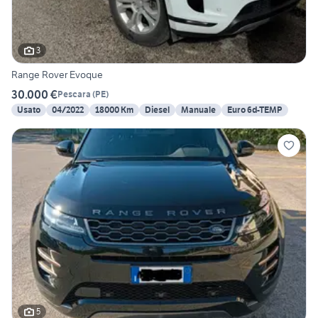
3
Range Rover Evoque
30.000 €
Pescara
(
PE
)
Usato
04/2022
18000 Km
Diesel
Manuale
Euro 6d-TEMP
5