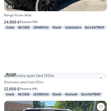
3
Range Rover Velar
24.900 €
Pescara
(
PE
)
Usato
08/2019
180000 Km
Diesel
Automatico
Euro 6d-TEMP
6
Discovery sport 2wd 150cv
12.000 €
Pescara
(
PE
)
Usato
06/2018
133000 Km
Diesel
Manuale
Euro 6d-TEMP