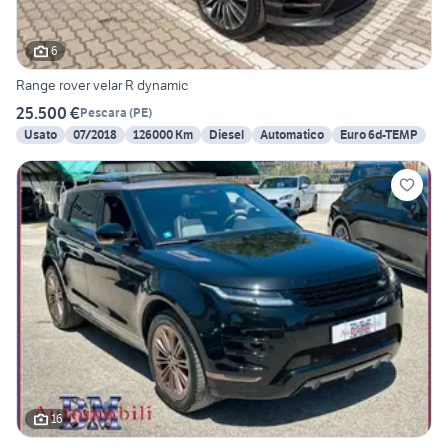
6
Range rover velar R dynamic
25.500 €
Pescara
(
PE
)
Usato
07/2018
126000 Km
Diesel
Automatico
Euro 6d-TEMP
16