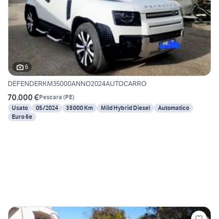
6
DEFENDERKM35000ANNO2024AUTOCARRO
70.000 €
Pescara
(
PE
)
Usato
05/2024
35000 Km
Mild Hybrid Diesel
Automatico
Euro 6e