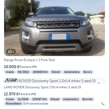
6
Range Rover Evoque 2.2 Pure Teck
10.000 €
Pescara
(
PE
)
Usato
06/2013
190000 Km
Diesel
Automatico
Euro 1
15
LAND ROVER Discovery Sport 2.0d i4 mhev S awd 15
12.970 €
Pescara
(
PE
)
Usato
11/2019
175367 Km
Diesel
Automatico
Euro 6e
Rivenditore
Di Francesco Auto