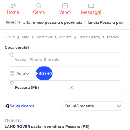
Home
Cerca
Vendi
Messaggi
alfa romeo pescara e provincia
lancia Pescara provin
Ricerche
Subito
Auto
Land rover
Abruzzo
Pescara (Prov)
Pescara
Cosa cerchi?
Filtri +1
Auto
Salva ricerca
Dal più recente
36 risultati
LAND ROVER usata in vendita a Pescara (PE)