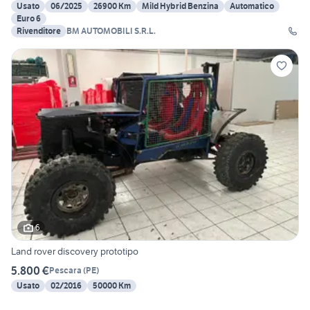
Usato
06/2025
26900 Km
Mild Hybrid Benzina
Automatico
Euro 6
Rivenditore
BM AUTOMOBILI S.R.L.
6
Land rover discovery prototipo
5.800 €
Pescara
(
PE
)
Usato
02/2016
50000 Km