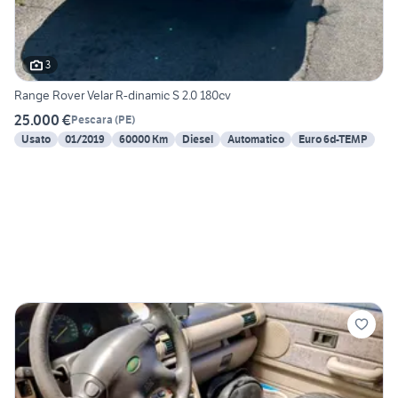
3
Range Rover Velar R-dinamic S 2.0 180cv
25.000 €
Pescara
(
PE
)
Usato
01/2019
60000 Km
Diesel
Automatico
Euro 6d-TEMP