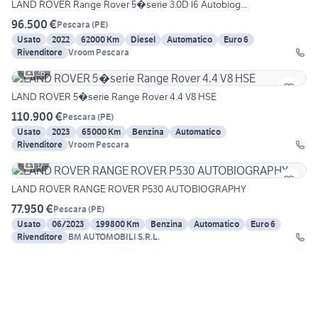
LAND ROVER Range Rover 5�serie 3.0D l6 Autobiog...
96.500 €
Pescara
(
PE
)
Usato
2022
62000 Km
Diesel
Automatico
Euro 6
Rivenditore
Vroom Pescara
26
LAND ROVER 5�serie Range Rover 4.4 V8 HSE
110.900 €
Pescara
(
PE
)
Usato
2023
65000 Km
Benzina
Automatico
Rivenditore
Vroom Pescara
17
LAND ROVER RANGE ROVER P530 AUTOBIOGRAPHY
77.950 €
Pescara
(
PE
)
Usato
06/2023
199800 Km
Benzina
Automatico
Euro 6
Rivenditore
BM AUTOMOBILI S.R.L.