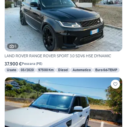
6
LAND ROVER RANGE ROVER SPORT 3.0 SDV6 HSE DYNAMIC
37.900 €
Pescara
(
PE
)
Usato
03/2020
97500 Km
Diesel
Automatico
Euro 6d-TEMP