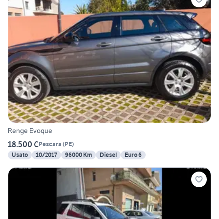
Renge Evoque
18.500 €
Pescara
(
PE
)
Usato
10/2017
96000 Km
Diesel
Euro 6