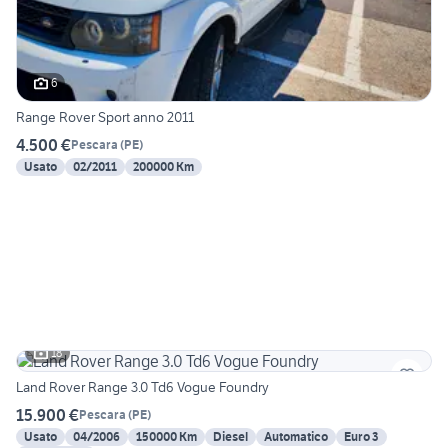
6
Range Rover Sport anno 2011
4.500 €
Pescara
(
PE
)
Usato
02/2011
200000 Km
18
Land Rover Range 3.0 Td6 Vogue Foundry
15.900 €
Pescara
(
PE
)
Usato
04/2006
150000 Km
Diesel
Automatico
Euro 3