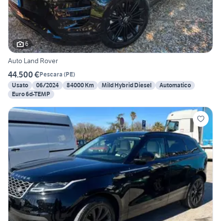
6
Auto Land Rover
44.500 €
Pescara
(
PE
)
Usato
06/2024
84000 Km
Mild Hybrid Diesel
Automatico
Euro 6d-TEMP