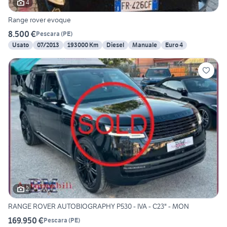
4
Range rover evoque
8.500 €
Pescara
(
PE
)
Usato
07/2013
193000 Km
Diesel
Manuale
Euro 4
2
RANGE ROVER AUTOBIOGRAPHY P530 - IVA - C23" - MON
169.950 €
Pescara
(
PE
)