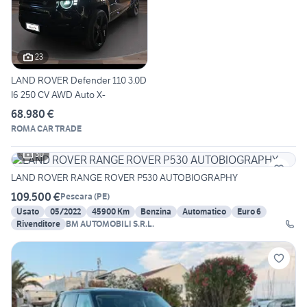
23
LAND ROVER Defender 110 3.0D
I6 250 CV AWD Auto X-
68.980 €
ROMA CAR TRADE
30
LAND ROVER RANGE ROVER P530 AUTOBIOGRAPHY
109.500 €
Pescara
(
PE
)
Usato
05/2022
45900 Km
Benzina
Automatico
Euro 6
Rivenditore
BM AUTOMOBILI S.R.L.