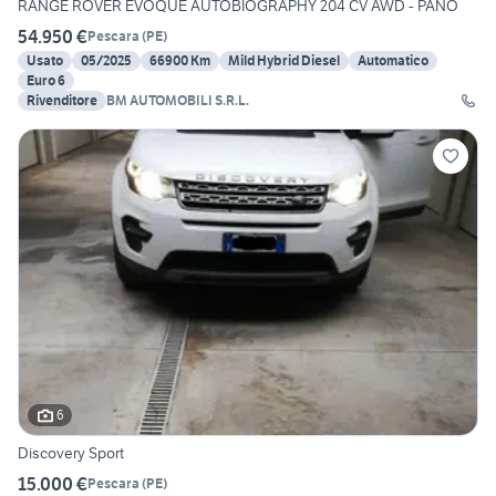
RANGE ROVER EVOQUE AUTOBIOGRAPHY 204 CV AWD - PANO
54.950 €
Pescara
(
PE
)
Usato
05/2025
66900 Km
Mild Hybrid Diesel
Automatico
Euro 6
Rivenditore
BM AUTOMOBILI S.R.L.
6
Discovery Sport
15.000 €
Pescara
(
PE
)