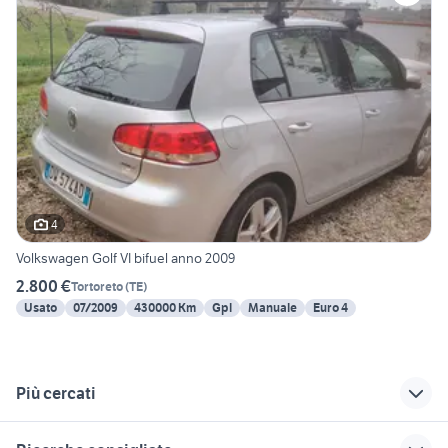
4
Volkswagen Golf VI bifuel anno 2009
2.800 €
Tortoreto
(
TE
)
Usato
07/2009
430000 Km
Gpl
Manuale
Euro 4
Più cercati
Correlati
Richerche simili
Suggerimenti