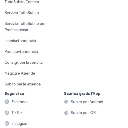
TuttoSubito Compra
commerciali
Servizio TuttoSubito
elettronica
per la casa e la
sports e hobby
Servizio TuttoSubito per
persona
Informatica
Animali
Professionisti
Arredamento e
Console e
Accessori per
Casalinghi
Inserisci annuncio
Videogiochi
animali
Elettrodomestici
Promuovi annuncio
Audio/Video
Musica e Film
Giardino e Fai da te
Consigli per la vendita
Fotografia
Libri e Riviste
Abbigliamento e
Negozi e Aziende
Telefonia
Strumenti Musicali
Accessori
Subito per le aziende
Sports
Tutto per i bambini
Seguici su
Scarica gratis l'App
Biciclette
Facebook
Subito per Android
Collezionismo
TikTok
Subito per iOS
Instagram