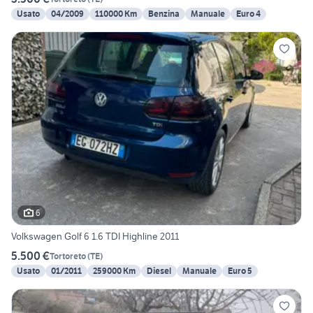
Usato
04/2009
110000 Km
Benzina
Manuale
Euro 4
6
Volkswagen Golf 6 1.6 TDI Highline 2011
5.500 €
Tortoreto
(
TE
)
Usato
01/2011
259000 Km
Diesel
Manuale
Euro 5