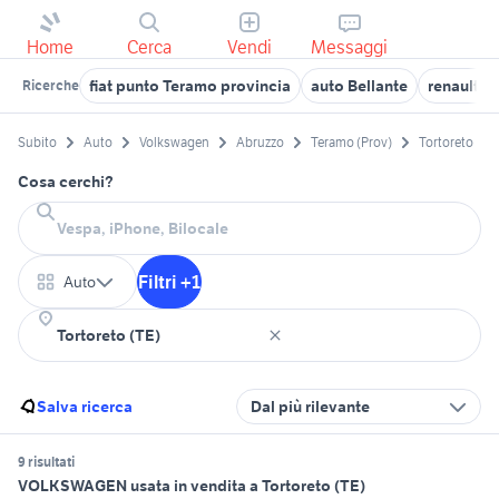
Home
Cerca
Vendi
Messaggi
fiat punto Teramo provincia
auto Bellante
renault t
Ricerche
Subito
Auto
Volkswagen
Abruzzo
Teramo (Prov)
Tortoreto
Cosa cerchi?
Filtri +1
Auto
Salva ricerca
Dal più rilevante
9 risultati
VOLKSWAGEN usata in vendita a Tortoreto (TE)