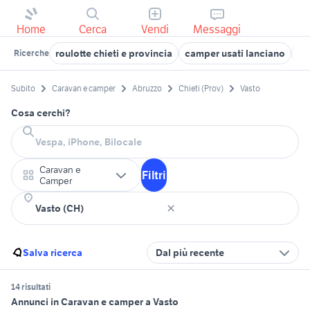
Home
Cerca
Vendi
Messaggi
roulotte chieti e provincia
camper usati lanciano
ca
Ricerche
Subito
Caravan e camper
Abruzzo
Chieti (Prov)
Vasto
Cosa cerchi?
Caravan e
Filtri
Camper
Salva ricerca
Dal più recente
14 risultati
Annunci in Caravan e camper a Vasto