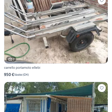
2
carrello portamoto ellebi
950 €
Vasto
(
CH
)