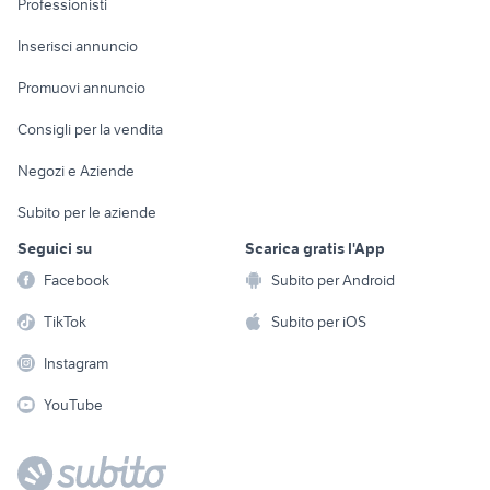
Professionisti
Arredamento e
Console e
Accessori per
Casalinghi
Inserisci annuncio
Videogiochi
animali
Elettrodomestici
Promuovi annuncio
Audio/Video
Musica e Film
Giardino e Fai da te
Consigli per la vendita
Fotografia
Libri e Riviste
Abbigliamento e
Negozi e Aziende
Telefonia
Strumenti Musicali
Accessori
Subito per le aziende
Sports
Tutto per i bambini
Seguici su
Scarica gratis l'App
Biciclette
Facebook
Subito per Android
Collezionismo
TikTok
Subito per iOS
Instagram
YouTube