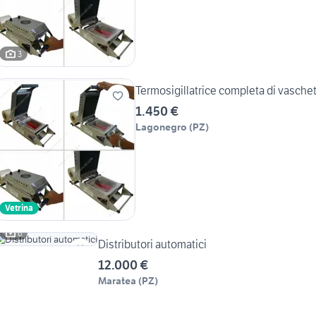
3
Termosigillatrice completa di vasche
1.450 €
Lagonegro
(
PZ
)
Vetrina
6
Distributori automatici
12.000 €
Maratea
(
PZ
)