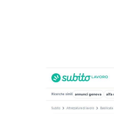
annunci genova
alfa
Ricerche
simili
Subito
Attrezzature di lavoro
Basilicata