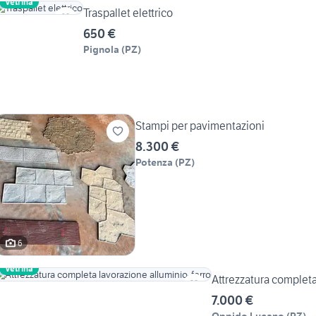
Vetrina
Traspallet elettrico
650 €
Pignola
(
PZ
)
Stampi per pavimentazioni
8.300 €
Potenza
(
PZ
)
6
Vetrina
Attrezzatura completa
7.000 €