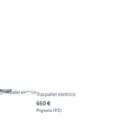
6
Traspallet elettrico
650 €
Pignola
(
PZ
)