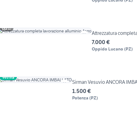
Oppido Lucano
(
PZ
)
12
Attrezzatura completa
7.000 €
Oppido Lucano
(
PZ
)
Vetrina
Sirman Vesuvio ANCORA IMB
1.500 €
Potenza
(
PZ
)