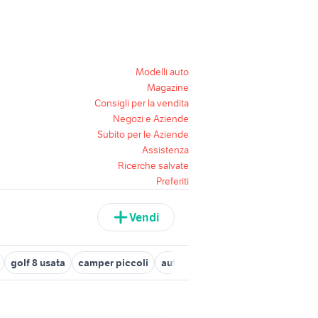
Modelli auto
Magazine
Consigli per la vendita
Negozi e Aziende
Subito per le Aziende
Assistenza
Ricerche salvate
Preferiti
Vendi
golf 8 usata
camper piccoli
auto Puglia
alfa 90
golf 6
a