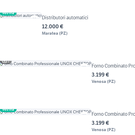
Vetrina
Distributori automatici
12.000 €
Maratea
(
PZ
)
2
Forno Combinato Pr
3.199 €
Venosa
(
PZ
)
Vetrina
Forno Combinato Pr
3.199 €
Venosa
(
PZ
)