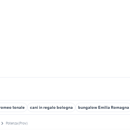
 romeo tonale
cani in regalo bologna
bungalow Emilia Romagna
Potenza (Prov)