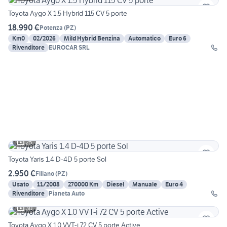
Toyota Aygo X 1.5 Hybrid 115 CV 5 porte
18.990 €
Potenza
(
PZ
)
Km0
02/2026
Mild Hybrid Benzina
Automatico
Euro 6
Rivenditore
EUROCAR SRL
25
Toyota Yaris 1.4 D-4D 5 porte Sol
2.950 €
Filiano
(
PZ
)
Usato
11/2008
270000 Km
Diesel
Manuale
Euro 4
Rivenditore
Pianeta Auto
30
Toyota Aygo X 1.0 VVT-i 72 CV 5 porte Active