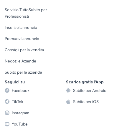
elettronica
per la casa e la
sports e hobby
Servizio TuttoSubito per
persona
Informatica
Animali
Professionisti
Arredamento e
Console e
Accessori per
Casalinghi
Inserisci annuncio
Videogiochi
animali
Elettrodomestici
Promuovi annuncio
Audio/Video
Musica e Film
Giardino e Fai da te
Consigli per la vendita
Fotografia
Libri e Riviste
Abbigliamento e
Negozi e Aziende
Telefonia
Strumenti Musicali
Accessori
Subito per le aziende
Sports
Tutto per i bambini
Seguici su
Scarica gratis l'App
Biciclette
Facebook
Subito per Android
Collezionismo
TikTok
Subito per iOS
Instagram
YouTube