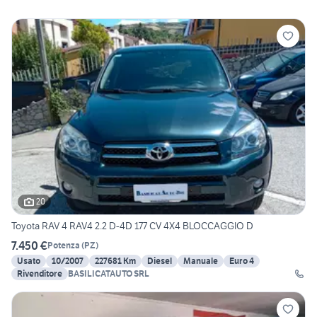
20
Toyota RAV 4 RAV4 2.2 D-4D 177 CV 4X4 BLOCCAGGIO D
7.450 €
Potenza
(
PZ
)
Usato
10/2007
227681 Km
Diesel
Manuale
Euro 4
Rivenditore
BASILICATAUTO SRL