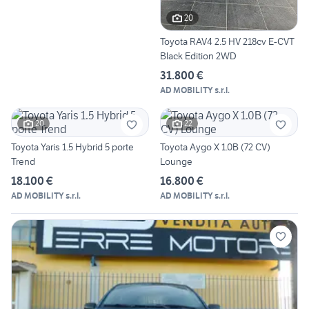
20
Toyota RAV4 2.5 HV 218cv E-CVT
Black Edition 2WD
31.800 €
AD MOBILITY s.r.l.
20
22
Toyota Yaris 1.5 Hybrid 5 porte
Toyota Aygo X 1.0B (72 CV)
Trend
Lounge
18.100 €
16.800 €
AD MOBILITY s.r.l.
AD MOBILITY s.r.l.