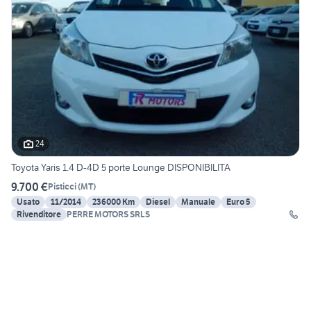
24
Toyota Yaris 1.4 D-4D 5 porte Lounge DISPONIBILITA
9.700 €
Pisticci
(
MT
)
Usato
11/2014
236000 Km
Diesel
Manuale
Euro 5
Rivenditore
PERRE MOTORS SRLS