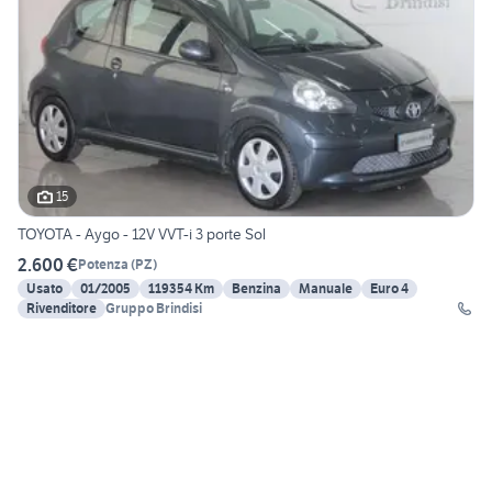
15
TOYOTA - Aygo - 12V VVT-i 3 porte Sol
2.600 €
Potenza
(
PZ
)
Usato
01/2005
119354 Km
Benzina
Manuale
Euro 4
Rivenditore
Gruppo Brindisi