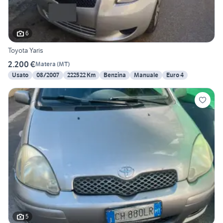
6
Toyota Yaris
2.200 €
Matera
(
MT
)
Usato
08/2007
222522 Km
Benzina
Manuale
Euro 4
5