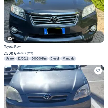
6
Toyota Rav4
7.500 €
Matera
(
MT
)
Usato
12/2011
200000 Km
Diesel
Manuale