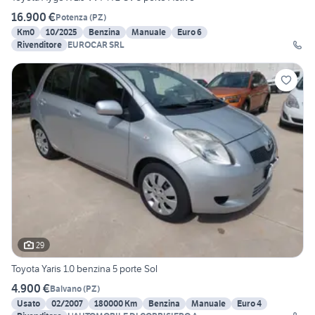
16.900 €
Potenza
(
PZ
)
Km0
10/2025
Benzina
Manuale
Euro 6
Rivenditore
EUROCAR SRL
29
Toyota Yaris 1.0 benzina 5 porte Sol
4.900 €
Balvano
(
PZ
)
Usato
02/2007
180000 Km
Benzina
Manuale
Euro 4