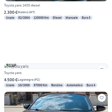
Toyota yaris 1400 diesel
2.300 €
Matera
(
MT
)
Usato
02/2004
120000 Km
Diesel
Manuale
Euro 3
5
Toyota yaris
4.500 €
Lagonegro
(
PZ
)
Usato
10/2009
97000 Km
Benzina
Automatico
Euro 4