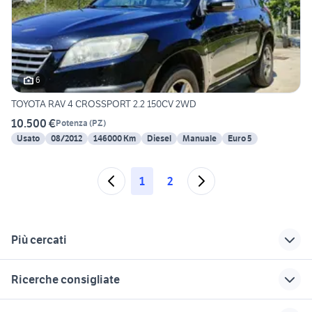
6
TOYOTA RAV 4 CROSSPORT 2.2 150CV 2WD
10.500 €
Potenza
(
PZ
)
Usato
08/2012
146000 Km
Diesel
Manuale
Euro 5
1
2
Più cercati
Correlati
Richerche simili
Suggerimenti
Ricerche consigliate
auto renault scenic
toyota corolla
jeep compass 4x4
Basilicata
bmw serie 1 116d m sport
opel adam auto Sicilia
mercedes gle coupe
dacia sandero km 0