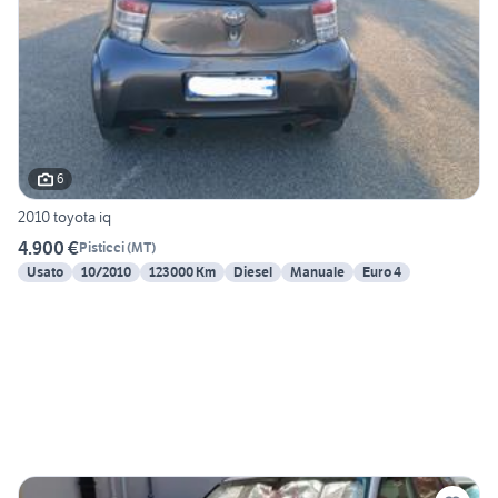
6
2010 toyota iq
4.900 €
Pisticci
(
MT
)
Usato
10/2010
123000 Km
Diesel
Manuale
Euro 4