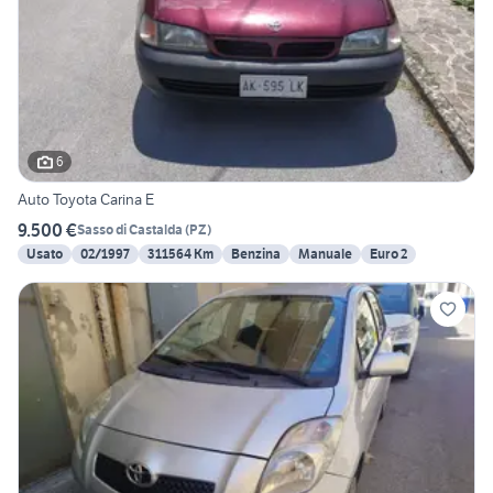
6
Auto Toyota Carina E
9.500 €
Sasso di Castalda
(
PZ
)
Usato
02/1997
311564 Km
Benzina
Manuale
Euro 2