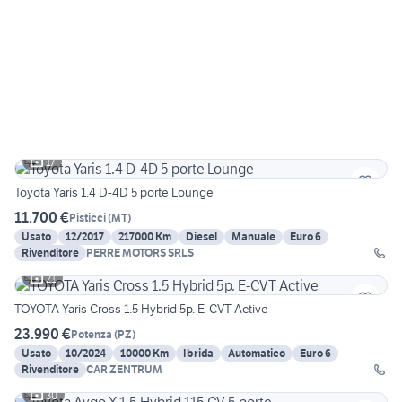
17
Toyota Yaris 1.4 D-4D 5 porte Lounge
11.700 €
Pisticci
(
MT
)
Usato
12/2017
217000 Km
Diesel
Manuale
Euro 6
Rivenditore
PERRE MOTORS SRLS
21
TOYOTA Yaris Cross 1.5 Hybrid 5p. E-CVT Active
23.990 €
Potenza
(
PZ
)
Usato
10/2024
10000 Km
Ibrida
Automatico
Euro 6
Rivenditore
CAR ZENTRUM
30