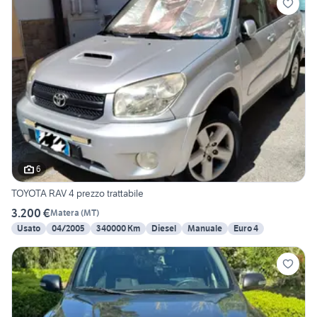
6
TOYOTA RAV 4 prezzo trattabile
3.200 €
Matera
(
MT
)
Usato
04/2005
340000 Km
Diesel
Manuale
Euro 4