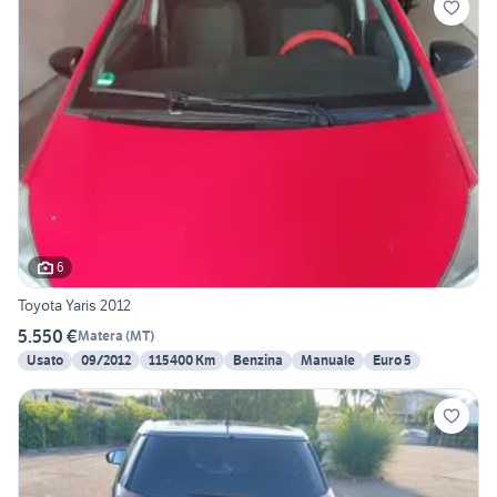
6
Toyota Yaris 2012
5.550 €
Matera
(
MT
)
Usato
09/2012
115400 Km
Benzina
Manuale
Euro 5