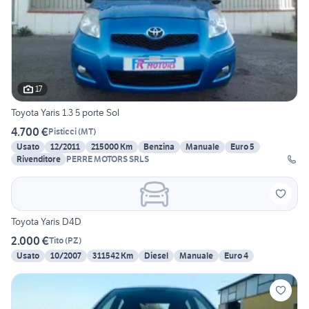
17
Toyota Yaris 1.3 5 porte Sol
4.700 €
Pisticci
(
MT
)
Usato
12/2011
215000 Km
Benzina
Manuale
Euro 5
Rivenditore
PERRE MOTORS SRLS
Toyota Yaris D4D
2.000 €
Tito
(
PZ
)
Usato
10/2007
311542 Km
Diesel
Manuale
Euro 4