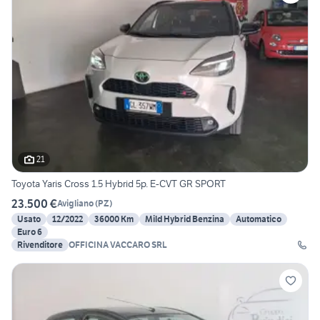
21
Toyota Yaris Cross 1.5 Hybrid 5p. E-CVT GR SPORT
23.500 €
Avigliano
(
PZ
)
Usato
12/2022
36000 Km
Mild Hybrid Benzina
Automatico
Euro 6
Rivenditore
OFFICINA VACCARO SRL