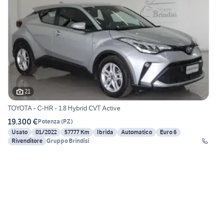
21
TOYOTA - C-HR - 1.8 Hybrid CVT Active
19.300 €
Potenza
(
PZ
)
Usato
01/2022
57777 Km
Ibrida
Automatico
Euro 6
Rivenditore
Gruppo Brindisi