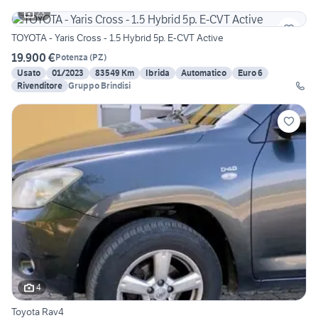
23
TOYOTA - Yaris Cross - 1.5 Hybrid 5p. E-CVT Active
19.900 €
Potenza
(
PZ
)
Usato
01/2023
83549 Km
Ibrida
Automatico
Euro 6
Rivenditore
Gruppo Brindisi
4
Toyota Rav4