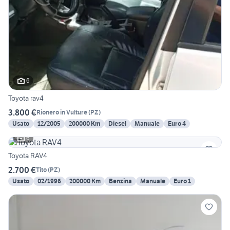
6
Toyota rav4
3.800 €
Rionero in Vulture
(
PZ
)
Usato
12/2005
200000 Km
Diesel
Manuale
Euro 4
6
Toyota RAV4
2.700 €
Tito
(
PZ
)
Usato
02/1996
200000 Km
Benzina
Manuale
Euro 1