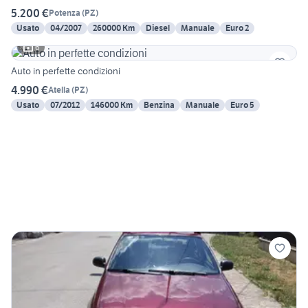
5.200 €
Potenza
(
PZ
)
Usato
04/2007
260000 Km
Diesel
Manuale
Euro 2
6
Auto in perfette condizioni
4.990 €
Atella
(
PZ
)
Usato
07/2012
146000 Km
Benzina
Manuale
Euro 5