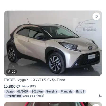
20
TOYOTA - Aygo X - 1.0 VVT-i 72 CV 5p. Trend
15.800 €
Potenza
(
PZ
)
Usato
01/2025
3011 Km
Benzina
Manuale
Euro 6
Rivenditore
Gruppo Brindisi