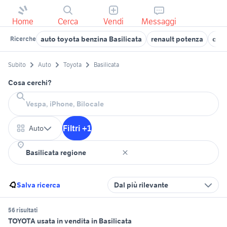
Home
Cerca
Vendi
Messaggi
auto toyota benzina Basilicata
renault potenza
car
Ricerche
Subito
Auto
Toyota
Basilicata
Cosa cerchi?
Filtri +1
Auto
Salva ricerca
Dal più rilevante
56 risultati
TOYOTA usata in vendita in Basilicata