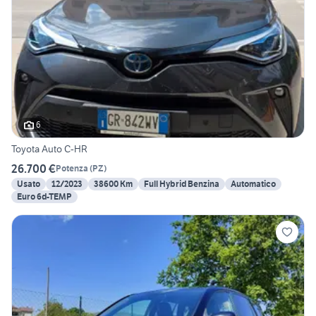
6
Toyota Auto C-HR
26.700 €
Potenza
(
PZ
)
Usato
12/2023
38600 Km
Full Hybrid Benzina
Automatico
Euro 6d-TEMP