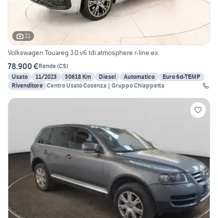
21
Volkswagen Touareg 3.0 v6 tdi atmosphere r-line ex
78.900 €
Rende
(
CS
)
Usato
11/2023
30618 Km
Diesel
Automatico
Euro 6d-TEMP
Rivenditore
Centro Usato Cosenza | Gruppo Chiappetta