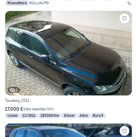
Rivenditore
SULL'AUTO
6
Touareg 2011
17.000 €
Vibo Valentia
(
VV
)
Usato
12/2011
285000 Km
Diesel
Altro
Euro 5