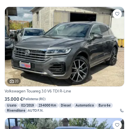
20
Volkswagen Touareg 3.0 V6 TDI R-Line
35.000 €
Polistena
(
RC
)
Usato
02/2019
234000 Km
Diesel
Automatico
Euro 6e
Rivenditore
AUTO F.N.