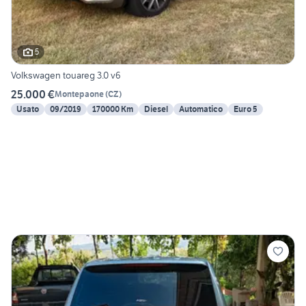
5
Volkswagen touareg 3.0 v6
25.000 €
Montepaone
(
CZ
)
Usato
09/2019
170000 Km
Diesel
Automatico
Euro 5