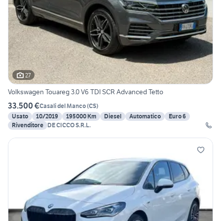
27
Volkswagen Touareg 3.0 V6 TDI SCR Advanced Tetto
33.500 €
Casali del Manco
(
CS
)
Usato
10/2019
195000 Km
Diesel
Automatico
Euro 6
Rivenditore
DE CICCO S.R.L.