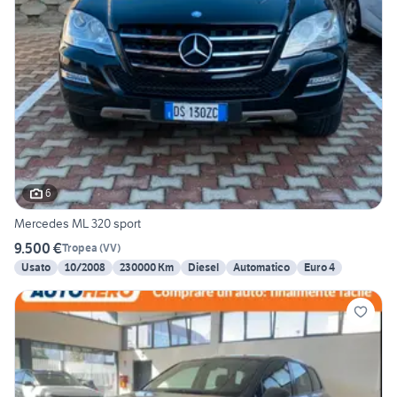
6
Mercedes ML 320 sport
9.500 €
Tropea
(
VV
)
Usato
10/2008
230000 Km
Diesel
Automatico
Euro 4