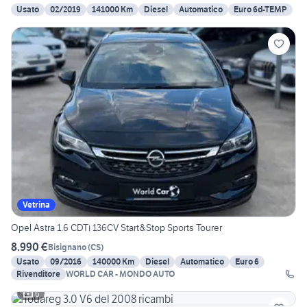
Usato
02/2019
141000 Km
Diesel
Automatico
Euro 6d-TEMP
Vetrina
Opel Astra 1.6 CDTi 136CV Start&Stop Sports Tourer
8.990 €
Bisignano
(
CS
)
Usato
09/2016
140000 Km
Diesel
Automatico
Euro 6
Rivenditore
WORLD CAR - MONDO AUTO
6