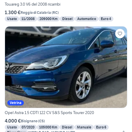
Touareg 3.0 V6 del 2008 ricambi
1.300 €
Reggio di Calabria
(
RC
)
Usato
11/2008
209000 Km
Diesel
Automatico
Euro 4
Vetrina
Opel Astra 1.5 CDTI 122 CV S&S Sports Tourer 2020
4.000 €
Bisignano
(
CS
)
Usato
07/2020
105000 Km
Diesel
Manuale
Euro 6