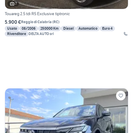
7
Touareg 2.5 tdi R5 Exclusive tiptronic
5.900 €
Reggio di Calabria
(
RC
)
Usato
08/2006
250000 Km
Diesel
Automatico
Euro 4
Rivenditore
DELTA AUTO srl