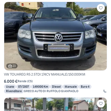
23
VW TOUAREG R5 2.5TDI 174CV MANUALE/150.000KM
6.000 €
Rende
(
CS
)
Usato
07/2007
149000 Km
Diesel
Manuale
Euro 4
Rivenditore
GRECO AUTO DI RUFFOLO GIANPAOLO