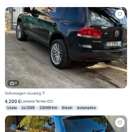
6
Volkswagen touareg 7l
4.200 €
Lamezia Terme
(
CZ
)
Usato
11/2005
229000 Km
Diesel
Automatico