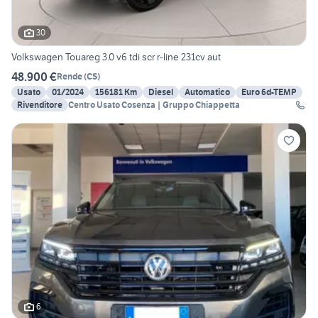
30
Volkswagen Touareg 3.0 v6 tdi scr r-line 231cv aut
48.900 €
Rende
(
CS
)
Usato
01/2024
156181 Km
Diesel
Automatico
Euro 6d-TEMP
Rivenditore
Centro Usato Cosenza | Gruppo Chiappetta
6