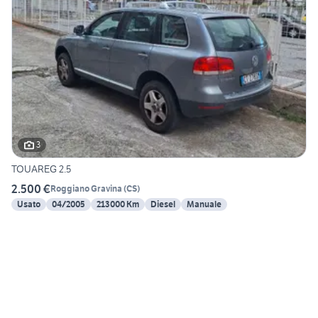
3
TOUAREG 2.5
2.500 €
Roggiano Gravina
(
CS
)
Usato
04/2005
213000 Km
Diesel
Manuale