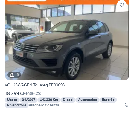
16
VOLKSWAGEN Touareg PF03698
18.299 €
Rende
(
CS
)
Usato
04/2017
143320 Km
Diesel
Automatico
Euro 6e
Rivenditore
Autohero Cosenza