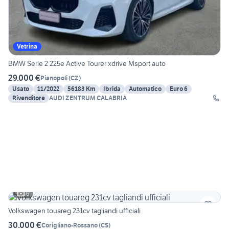
Vetrina
BMW Serie 2 225e Active Tourer xdrive Msport auto
29.000 €
Pianopoli
(
CZ
)
Usato
11/2022
56183 Km
Ibrida
Automatico
Euro 6
Rivenditore
AUDI ZENTRUM CALABRIA
6
Volkswagen touareg 231cv tagliandi ufficiali
30.000 €
Corigliano-Rossano
(
CS
)