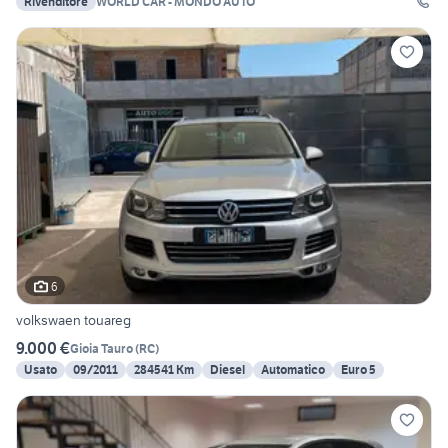
Rivenditore
WORLD CAR - MONDO AUTO
6
volkswaen touareg
9.000 €
Gioia Tauro
(
RC
)
Usato
09/2011
284541 Km
Diesel
Automatico
Euro 5