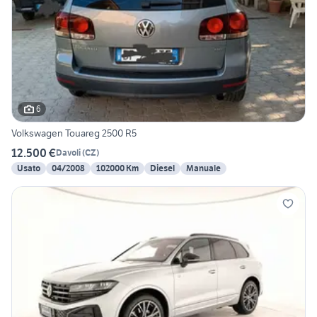
6
Volkswagen Touareg 2500 R5
12.500 €
Davoli
(
CZ
)
Usato
04/2008
102000 Km
Diesel
Manuale