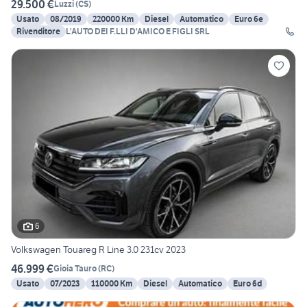
29.500 €
Luzzi
(
CS
)
Usato
08/2019
220000 Km
Diesel
Automatico
Euro 6e
Rivenditore
L'AUTO DEI F.LLI D'AMICO E FIGLI SRL
6
Volkswagen Touareg R Line 3.0 231cv 2023
46.999 €
Gioia Tauro
(
RC
)
Usato
07/2023
110000 Km
Diesel
Automatico
Euro 6d