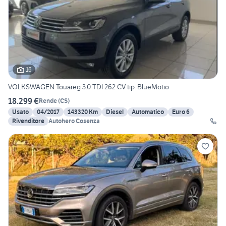
16
VOLKSWAGEN Touareg 3.0 TDI 262 CV tip. BlueMotio
18.299 €
Rende
(
CS
)
Usato
04/2017
143320 Km
Diesel
Automatico
Euro 6
Rivenditore
Autohero Cosenza