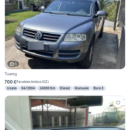
6
Tuareg
700 €
Feroleto Antico
(
CZ
)
Usato
04/2004
24000 Km
Diesel
Manuale
Euro 3