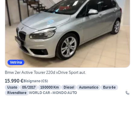
Vetrina
Bmw 2er Active Tourer 220d xDrive Sport aut.
15.990 €
Bisignano
(
CS
)
Usato
05/2017
150000 Km
Diesel
Automatico
Euro 6e
Rivenditore
WORLD CAR - MONDO AUTO