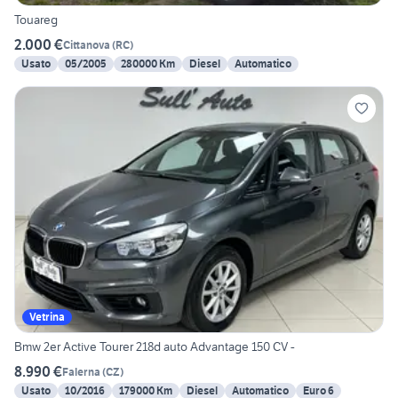
Touareg
2.000 €
Cittanova
(
RC
)
Usato
05/2005
280000 Km
Diesel
Automatico
Vetrina
Bmw 2er Active Tourer 218d auto Advantage 150 CV -
8.990 €
Falerna
(
CZ
)
Usato
10/2016
179000 Km
Diesel
Automatico
Euro 6