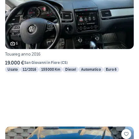
6
Touareg anno 2016
19.000 €
San Giovanni in Fiore
(
CS
)
Usato
12/2016
155000 Km
Diesel
Automatico
Euro 6