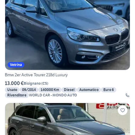
Vetrina
Bmw 2er Active Tourer 218d Luxury
13.000 €
Bisignano
(
CS
)
Usato
09/2014
140000 Km
Diesel
Automatico
Euro 6
Rivenditore
WORLD CAR - MONDO AUTO