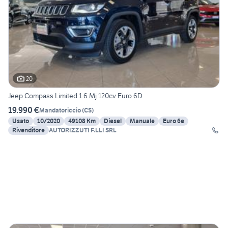
20
Jeep Compass Limited 1.6 Mj 120cv Euro 6D
19.990 €
Mandatoriccio
(
CS
)
Usato
10/2020
49108 Km
Diesel
Manuale
Euro 6e
Rivenditore
AUTORIZZUTI F.LLI SRL