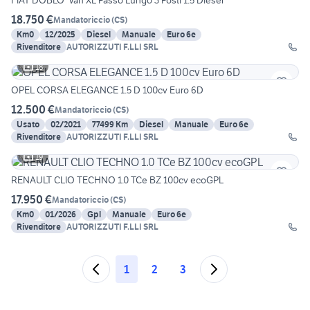
FIAT DOBLO’ Van XL Passo Lungo 3 Posti 1.5 Diesel
18.750 €
Mandatoriccio
(
CS
)
Km0
12/2025
Diesel
Manuale
Euro 6e
Rivenditore
AUTORIZZUTI F.LLI SRL
18
OPEL CORSA ELEGANCE 1.5 D 100cv Euro 6D
12.500 €
Mandatoriccio
(
CS
)
Usato
02/2021
77499 Km
Diesel
Manuale
Euro 6e
Rivenditore
AUTORIZZUTI F.LLI SRL
19
RENAULT CLIO TECHNO 1.0 TCe BZ 100cv ecoGPL
17.950 €
Mandatoriccio
(
CS
)
Km0
01/2026
Gpl
Manuale
Euro 6e
Rivenditore
AUTORIZZUTI F.LLI SRL
1
2
3