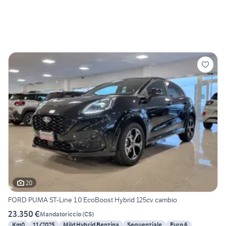
20
FORD PUMA ST-Line 1.0 EcoBoost Hybrid 125cv cambio
23.350 €
Mandatoriccio
(
CS
)
Km0
11/2025
Mild Hybrid Benzina
Sequenziale
Euro 6