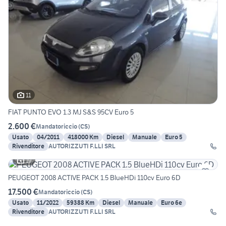
11
FIAT PUNTO EVO 1.3 MJ S&S 95CV Euro 5
2.600 €
Mandatoriccio
(
CS
)
Usato
04/2011
418000 Km
Diesel
Manuale
Euro 5
Rivenditore
AUTORIZZUTI F.LLI SRL
19
PEUGEOT 2008 ACTIVE PACK 1.5 BlueHDi 110cv Euro 6D
17.500 €
Mandatoriccio
(
CS
)
Usato
11/2022
59388 Km
Diesel
Manuale
Euro 6e
Rivenditore
AUTORIZZUTI F.LLI SRL