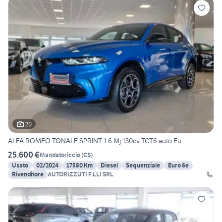
20
ALFA ROMEO TONALE SPRINT 1.6 Mj 130cv TCT6 auto Eu
25.600 €
Mandatoriccio
(
CS
)
Usato
02/2024
17580 Km
Diesel
Sequenziale
Euro 6e
Rivenditore
AUTORIZZUTI F.LLI SRL