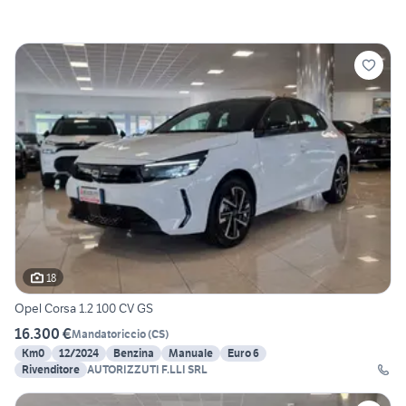
18
Opel Corsa 1.2 100 CV GS
16.300 €
Mandatoriccio
(
CS
)
Km0
12/2024
Benzina
Manuale
Euro 6
Rivenditore
AUTORIZZUTI F.LLI SRL