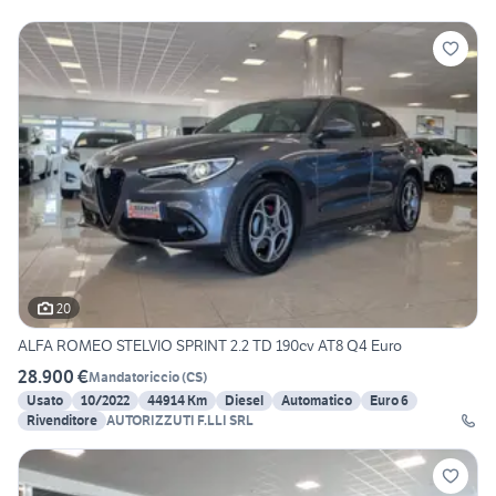
20
ALFA ROMEO STELVIO SPRINT 2.2 TD 190cv AT8 Q4 Euro
28.900 €
Mandatoriccio
(
CS
)
Usato
10/2022
44914 Km
Diesel
Automatico
Euro 6
Rivenditore
AUTORIZZUTI F.LLI SRL