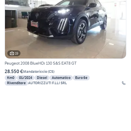
19
Peugeot 2008 BlueHDi 130 S&S EAT8 GT
28.550 €
Mandatoriccio
(
CS
)
Km0
01/2024
Diesel
Automatico
Euro 6e
Rivenditore
AUTORIZZUTI F.LLI SRL