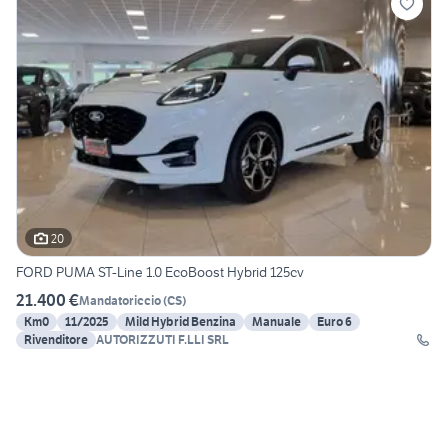
20
FORD PUMA ST-Line 1.0 EcoBoost Hybrid 125cv
21.400 €
Mandatoriccio
(
CS
)
Km0
11/2025
Mild Hybrid Benzina
Manuale
Euro 6
Rivenditore
AUTORIZZUTI F.LLI SRL