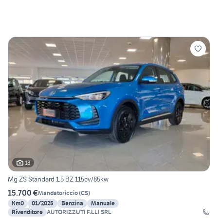
18
Mg ZS Standard 1.5 BZ 115cv/85kw
15.700 €
Mandatoriccio
(
CS
)
Km0
01/2025
Benzina
Manuale
Rivenditore
AUTORIZZUTI F.LLI SRL