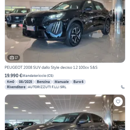
17
PEUGEOT 2008 SUV dallo Style deciso 1.2 100cv S&S
19.990 €
Mandatoriccio
(
CS
)
Km0
08/2025
Benzina
Manuale
Euro 6
Rivenditore
AUTORIZZUTI F.LLI SRL