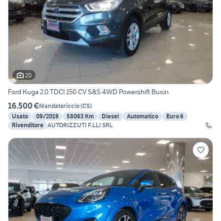
20
Ford Kuga 2.0 TDCI 150 CV S&S 4WD Powershift Busin
16.500 €
Mandatoriccio
(
CS
)
Usato
09/2019
58063 Km
Diesel
Automatico
Euro 6
Rivenditore
AUTORIZZUTI F.LLI SRL