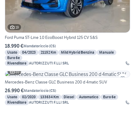
19
Ford Puma ST-Line 1.0 EcoBoost Hybrid 125 CV S&S
18.990 €
Mandatoriccio
(
CS
)
Usato
04/2023
21152 Km
Mild Hybrid Benzina
Manuale
Euro 6e
Rivenditore
AUTORIZZUTI F.LLI SRL
21
Mercedes-Benz Classe GLC Business 200 d 4matic SUV
26.990 €
Mandatoriccio
(
CS
)
Usato
02/2020
133634 Km
Diesel
Automatico
Euro 6e
Rivenditore
AUTORIZZUTI F.LLI SRL