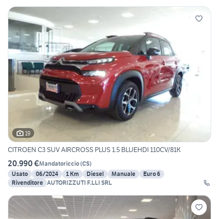
19
CITROEN C3 SUV AIRCROSS PLUS 1.5 BLUEHDI 110CV/81K
20.990 €
Mandatoriccio
(
CS
)
Usato
06/2024
1 Km
Diesel
Manuale
Euro 6
Rivenditore
AUTORIZZUTI F.LLI SRL