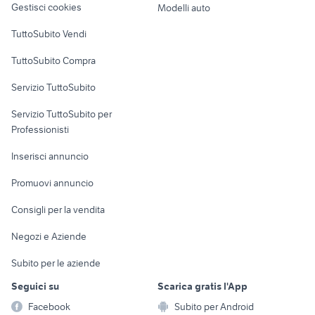
Gestisci cookies
Modelli auto
Case vacanza
TuttoSubito Vendi
Uffici e Locali
TuttoSubito Compra
commerciali
Servizio TuttoSubito
elettronica
per la casa e la
sports e hobby
Servizio TuttoSubito per
persona
Informatica
Animali
Professionisti
Arredamento e
Console e
Accessori per
Casalinghi
Inserisci annuncio
Videogiochi
animali
Elettrodomestici
Promuovi annuncio
Audio/Video
Musica e Film
Giardino e Fai da te
Consigli per la vendita
Fotografia
Libri e Riviste
Abbigliamento e
Negozi e Aziende
Telefonia
Strumenti Musicali
Accessori
Subito per le aziende
Sports
Tutto per i bambini
Seguici su
Scarica gratis l'App
Biciclette
Facebook
Subito per Android