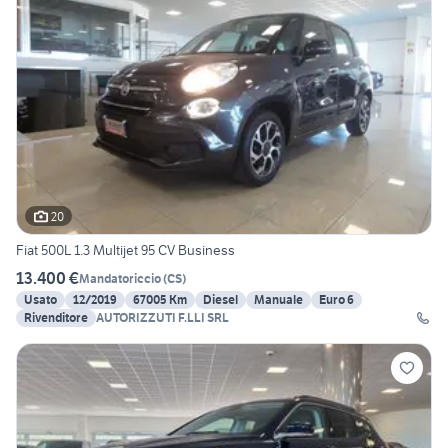
20
Fiat 500L 1.3 Multijet 95 CV Business
13.400 €
Mandatoriccio
(
CS
)
Usato
12/2019
67005 Km
Diesel
Manuale
Euro 6
Rivenditore
AUTORIZZUTI F.LLI SRL