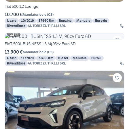
Fiat 500 1.2 Lounge
10.700 €
Mandatoriccio
(
CS
)
Usato
10/2019
57990 Km
Benzina
Manuale
Euro 6e
Rivenditore
AUTORIZZUTI F.LLI SRL
19
FIAT 500L BUSINESS 1.3 Mj 95cv Euro 6D
13.900 €
Mandatoriccio
(
CS
)
Usato
11/2020
77458 Km
Diesel
Manuale
Euro 6
Rivenditore
AUTORIZZUTI F.LLI SRL