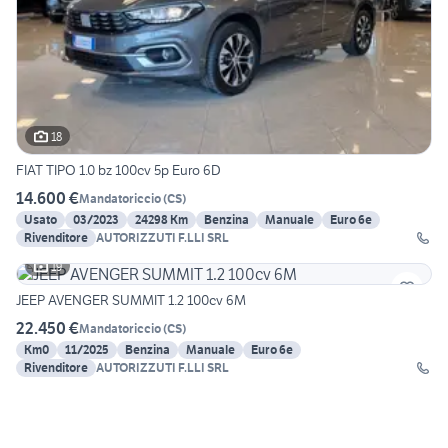
18
FIAT TIPO 1.0 bz 100cv 5p Euro 6D
14.600 €
Mandatoriccio
(
CS
)
Usato
03/2023
24298 Km
Benzina
Manuale
Euro 6e
Rivenditore
AUTORIZZUTI F.LLI SRL
19
JEEP AVENGER SUMMIT 1.2 100cv 6M
22.450 €
Mandatoriccio
(
CS
)
Km0
11/2025
Benzina
Manuale
Euro 6e
Rivenditore
AUTORIZZUTI F.LLI SRL