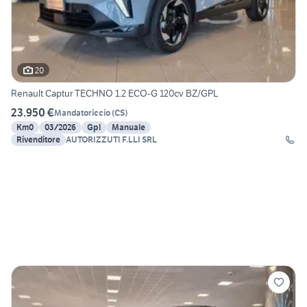
20
Renault Captur TECHNO 1.2 ECO-G 120cv BZ/GPL
23.950 €
Mandatoriccio
(
CS
)
Km0
03/2026
Gpl
Manuale
Rivenditore
AUTORIZZUTI F.LLI SRL