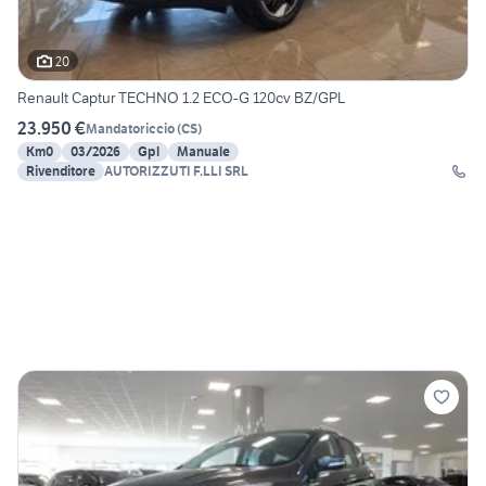
20
Renault Captur TECHNO 1.2 ECO-G 120cv BZ/GPL
23.950 €
Mandatoriccio
(
CS
)
Km0
03/2026
Gpl
Manuale
Rivenditore
AUTORIZZUTI F.LLI SRL