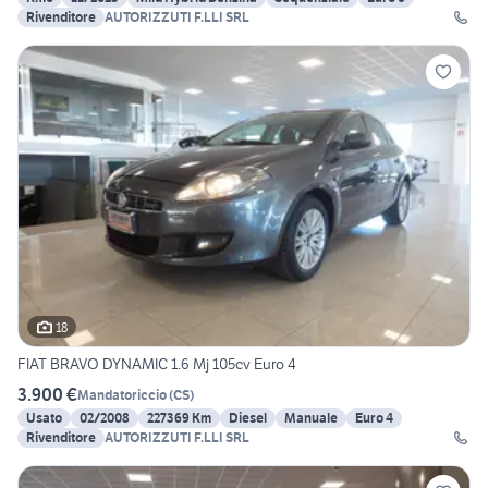
Rivenditore
AUTORIZZUTI F.LLI SRL
18
FIAT BRAVO DYNAMIC 1.6 Mj 105cv Euro 4
3.900 €
Mandatoriccio
(
CS
)
Usato
02/2008
227369 Km
Diesel
Manuale
Euro 4
Rivenditore
AUTORIZZUTI F.LLI SRL