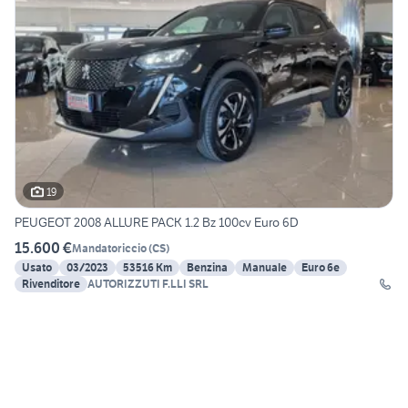
19
PEUGEOT 2008 ALLURE PACK 1.2 Bz 100cv Euro 6D
15.600 €
Mandatoriccio
(
CS
)
Usato
03/2023
53516 Km
Benzina
Manuale
Euro 6e
Rivenditore
AUTORIZZUTI F.LLI SRL