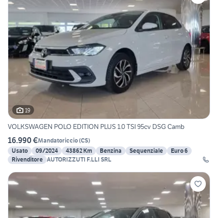
19
VOLKSWAGEN POLO EDITION PLUS 1.0 TSI 95cv DSG Camb
16.990 €
Mandatoriccio
(
CS
)
Usato
09/2024
43862 Km
Benzina
Sequenziale
Euro 6
Rivenditore
AUTORIZZUTI F.LLI SRL