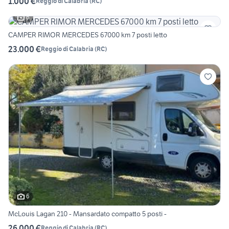
1.000 €
Reggio di Calabria
(
RC
)
6
CAMPER RIMOR MERCEDES 67000 km 7 posti letto
23.000 €
Reggio di Calabria
(
RC
)
6
McLouis Lagan 210 - Mansardato compatto 5 posti -
26.000 €
Reggio di Calabria
(
RC
)