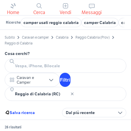
Home
Cerca
Vendi
Messaggi
camper usati reggio calabria
camper Calabria
camp
Ricerche
Subito
Caravan e camper
Calabria
Reggio Calabria (Prov)
Reggio di Calabria
Cosa cerchi?
Caravan e
Filtri
Camper
Salva ricerca
Dal più recente
26 risultati