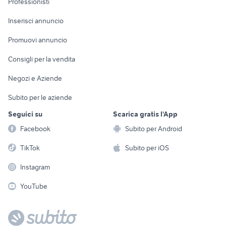
Professionisti
Arredamento e
Console e
Accessori per
Casalinghi
Inserisci annuncio
Videogiochi
animali
Elettrodomestici
Promuovi annuncio
Audio/Video
Musica e Film
Giardino e Fai da te
Consigli per la vendita
Fotografia
Libri e Riviste
Abbigliamento e
Negozi e Aziende
Telefonia
Strumenti Musicali
Accessori
Subito per le aziende
Sports
Tutto per i bambini
Seguici su
Scarica gratis l'App
Biciclette
Facebook
Subito per Android
Collezionismo
TikTok
Subito per iOS
Instagram
YouTube