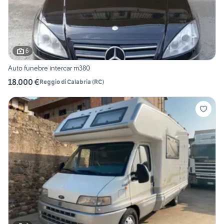
6
Auto funebre intercar m380
18.000 €
Reggio di Calabria
(
RC
)