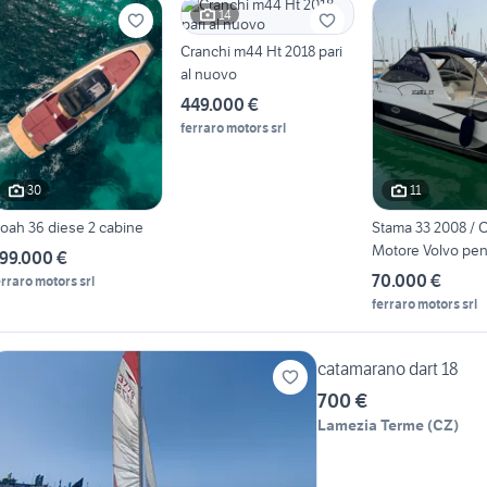
14
Cranchi m44 Ht 2018 pari
al nuovo
449.000 €
ferraro motors srl
30
11
oah 36 diese 2 cabine
Stama 33 2008 / 
Motore Volvo pen
99.000 €
300
70.000 €
erraro motors srl
ferraro motors srl
catamarano dart 18
700 €
Lamezia Terme
(
CZ
)