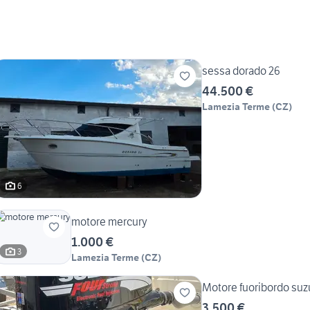
sessa dorado 26
44.500 €
Lamezia Terme
(
CZ
)
6
motore mercury
1.000 €
3
Lamezia Terme
(
CZ
)
Motore fuoribordo suzu
3.500 €