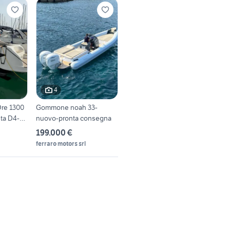
4
Ore 1300
Gommone noah 33-
ta D4-
nuovo-pronta consegna
199.000 €
ferraro motors srl