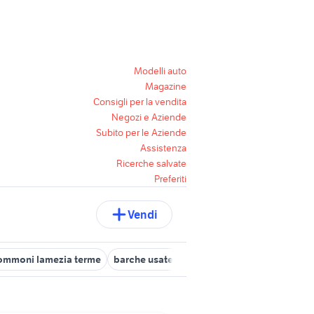
Modelli auto
Magazine
Consigli per la vendita
Negozi e Aziende
Subito per le Aziende
Assistenza
Ricerche salvate
Preferiti
Vendi
ommoni lamezia terme
barche usate satriano
gommone nautica C