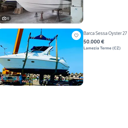
6
Barca Sessa Oyster 27
50.000 €
Lamezia Terme
(
CZ
)