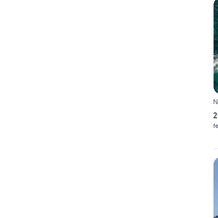
N
2
f