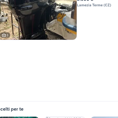
Lamezia Terme
(
CZ
)
3
celti per te