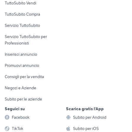
TuttoSubito Vendi
Uffici e Locali
TuttoSubito Compra
commerciali
Servizio TuttoSubito
elettronica
per la casa e la
sports e hobby
Servizio TuttoSubito per
persona
Informatica
Animali
Professionisti
Arredamento e
Console e
Accessori per
Casalinghi
Inserisci annuncio
Videogiochi
animali
Elettrodomestici
Promuovi annuncio
Audio/Video
Musica e Film
Giardino e Fai da te
Consigli per la vendita
Fotografia
Libri e Riviste
Abbigliamento e
Negozi e Aziende
Telefonia
Strumenti Musicali
Accessori
Subito per le aziende
Sports
Tutto per i bambini
Seguici su
Scarica gratis l'App
Biciclette
Facebook
Subito per Android
Collezionismo
TikTok
Subito per iOS