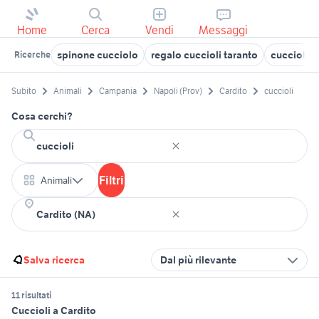
Home
Cerca
Vendi
Messaggi
spinone cucciolo
regalo cuccioli taranto
cuccioli 
Ricerche
Subito
Animali
Campania
Napoli (Prov)
Cardito
cuccioli
Cosa cerchi?
Filtri
Animali
Salva ricerca
Dal più rilevante
11 risultati
Cuccioli a Cardito