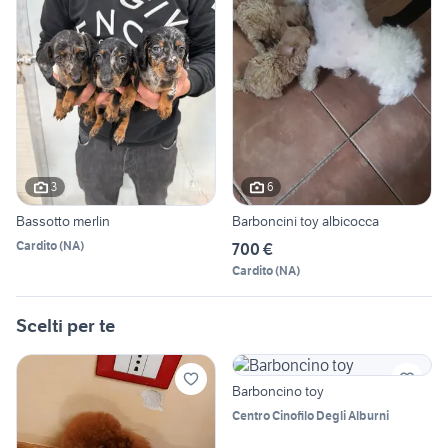
3
6
Bassotto merlin
Barboncini toy albicocca
Cardito
(
NA
)
700 €
Cardito
(
NA
)
Scelti per te
Barboncino toy
Centro Cinofilo Degli Alburni