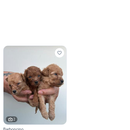
2
Barboncino