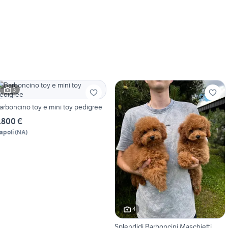
3
arboncino toy e mini toy pedigree
.800 €
apoli
(
NA
)
4
Splendidi Barboncini Maschietti