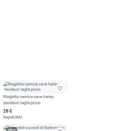
Magletta camicia cane harley
davidson taglia picco
28 €
Napoli
(
NA
)
5