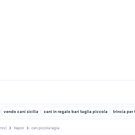
vendo cani sicilia
cani in regalo bari taglia piccola
trincia per
Prov)
Napoli
cani piccola taglia