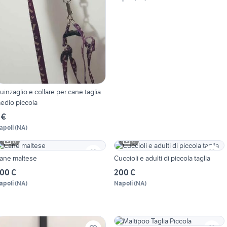
uinzaglio e collare per cane taglia
edio piccola
 €
apoli
(
NA
)
6
4
ane maltese
Cuccioli e adulti di piccola taglia
00 €
200 €
apoli
(
NA
)
Napoli
(
NA
)