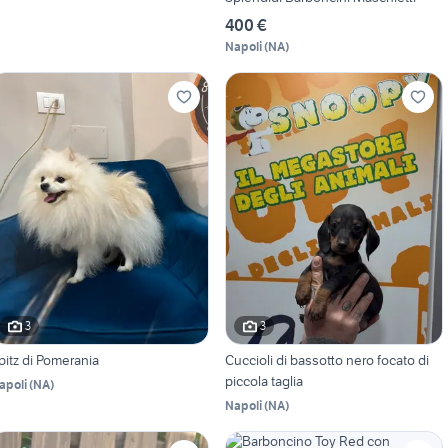
400 €
Napoli
(
NA
)
3
3
pitz di Pomerania
Cuccioli di bassotto nero focato di
piccola taglia
apoli
(
NA
)
Napoli
(
NA
)