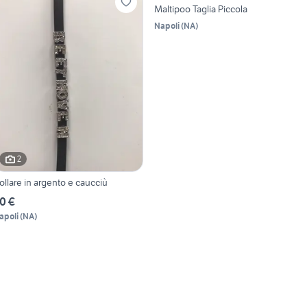
Maltipoo Taglia Piccola
Napoli
(
NA
)
2
ollare in argento e caucciù
0 €
apoli
(
NA
)