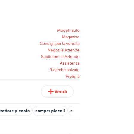
Modelli auto
Magazine
Consigli per la vendita
Negozi e Aziende
Subito per le Aziende
Assistenza
Ricerche salvate
Preferiti
Vendi
 trattore piccolo
camper piccoli
cani piccoli pelosi
mietitrebbi