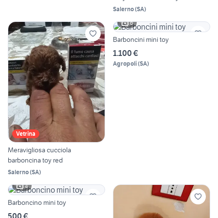
Salerno
(
SA
)
6
Barboncini mini toy
1.100 €
Agropoli
(
SA
)
Vetrina
Meravigliosa cucciola
barboncina toy red
Salerno
(
SA
)
4
Barboncino mini toy
500 €