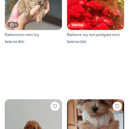
4
Vetrina
Barboncino mini toy
Barbone toy red pedigree enci
Salerno
(
SA
)
Salerno
(
SA
)