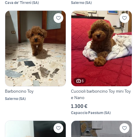
Cava de' Tirreni
(
SA
)
Salerno
(
SA
)
6
Barboncino Toy
Cuccioli barboncino Toy mini Toy
e Nano
Salerno
(
SA
)
1.300 €
Capaccio Paestum
(
SA
)