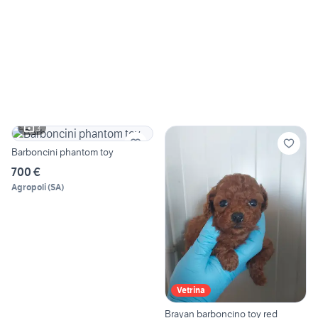
3
Barboncini phantom toy
700 €
Agropoli
(
SA
)
Vetrina
Brayan barboncino toy red