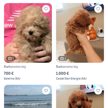
5
3
Barboncino toy
Barboncino toy
700 €
1.000 €
Salerno
(
SA
)
Castel San Giorgio
(
SA
)