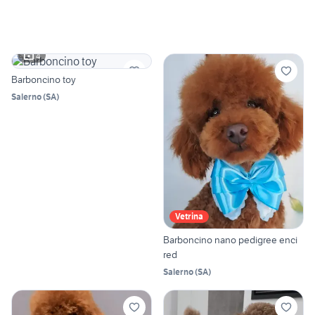
4
Barboncino toy
Salerno
(
SA
)
Vetrina
Barboncino nano pedigree enci
red
Salerno
(
SA
)