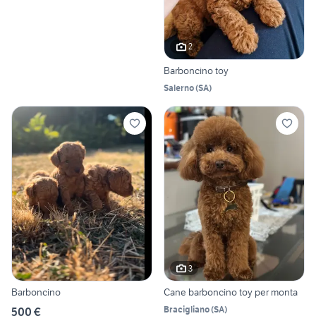
2
Barboncino toy
Salerno
(
SA
)
3
Barboncino
Cane barboncino toy per monta
Bracigliano
(
SA
)
500 €