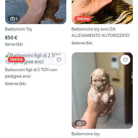
6
Vetrina
Barboncini Toy
Barboncino toy enci DA
ALLEVAMENTO AUTORIZZATO
850 €
Salerno
(
SA
)
Sarno
(
SA
)
Vetrina
Barboncini figli di 2 TOYi con
pedigree enci
Salerno
(
SA
)
3
Barboncino toy