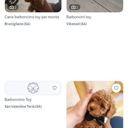
2
2
Cane barboncino toy per monta
Barboncini toy
Bracigliano
(
SA
)
Vibonati
(
SA
)
Barboncino Toy
San Valentino Torio
(
SA
)