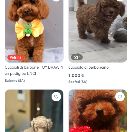
4
Vetrina
Cuccioli di barbone TOY BRAWIN
cucciolo di barboncino
cn pedigree ENCI
1.000 €
Salerno
(
SA
)
Scafati
(
SA
)