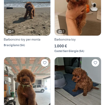
6
2
Barboncino toy per monta
Barboncina toy
Bracigliano
(
SA
)
1.000 €
Castel San Giorgio
(
SA
)