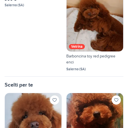
Salerno
(
SA
)
Vetrina
Barboncina toy red pedigree
enci
Salerno
(
SA
)
Scelti per te