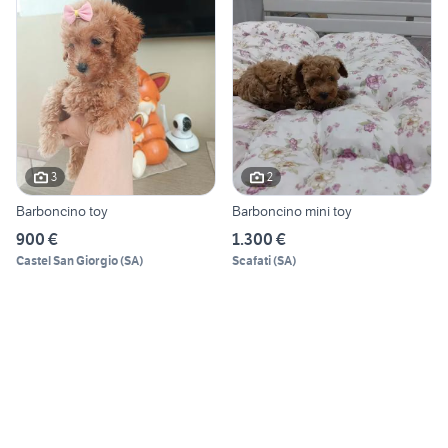
3
2
Barboncino toy
Barboncino mini toy
900 €
1.300 €
Castel San Giorgio
(
SA
)
Scafati
(
SA
)