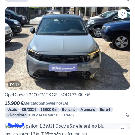
19
Opel Corsa 1.2 100 CV GS GPL SOLO 33000 KM
15.900 €
Mercato San Severino
(
SA
)
Usato
05/2024
33000 Km
Benzina
Manuale
Euro 6
Rivenditore
GRIMALDI MICHELE CARS
Vetrina
lancia ypsilon 1.3 MJT 95cv s&s elefantino blu