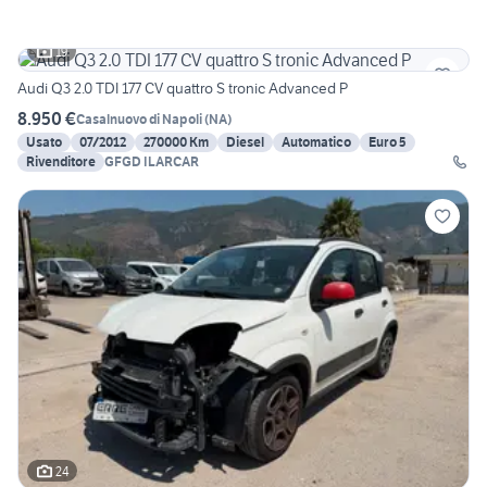
19
Audi Q3 2.0 TDI 177 CV quattro S tronic Advanced P
8.950 €
Casalnuovo di Napoli
(
NA
)
Usato
07/2012
270000 Km
Diesel
Automatico
Euro 5
Rivenditore
GFGD ILARCAR
24