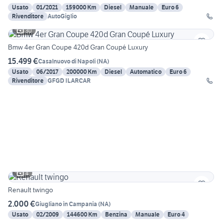
Usato
01/2021
159000 Km
Diesel
Manuale
Euro 6
Rivenditore
AutoGiglio
30
Bmw 4er Gran Coupe 420d Gran Coupé Luxury
15.499 €
Casalnuovo di Napoli
(
NA
)
Usato
06/2017
200000 Km
Diesel
Automatico
Euro 6
Rivenditore
GFGD ILARCAR
4
Renault twingo
2.000 €
Giugliano in Campania
(
NA
)
Usato
02/2009
144600 Km
Benzina
Manuale
Euro 4