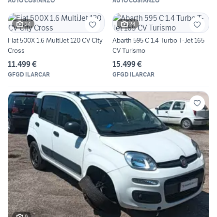
AUTO COSTANZO
AUTO COSTANZO
24
24
Fiat 500X 1.6 MultiJet 120 CV City
Abarth 595 C 1.4 Turbo T-Jet 165
Cross
CV Turismo
11.499 €
15.499 €
GFGD ILARCAR
GFGD ILARCAR
9