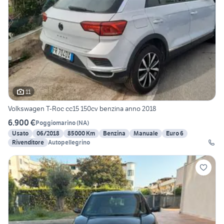
11
Volkswagen T-Roc cc15 150cv benzina anno 2018
6.900 €
Poggiomarino
(
NA
)
Usato
06/2018
85000 Km
Benzina
Manuale
Euro 6
Rivenditore
Autopellegrino