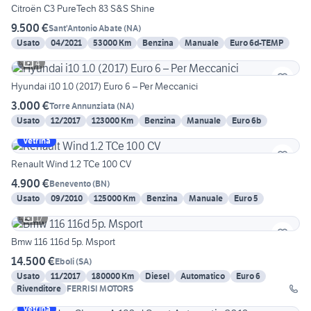
Citroën C3 PureTech 83 S&S Shine
9.500 €
Sant'Antonio Abate
(
NA
)
Usato
04/2021
53000 Km
Benzina
Manuale
Euro 6d-TEMP
4
Hyundai i10 1.0 (2017) Euro 6 – Per Meccanici
3.000 €
Torre Annunziata
(
NA
)
Usato
12/2017
123000 Km
Benzina
Manuale
Euro 6b
Vetrina
Renault Wind 1.2 TCe 100 CV
4.900 €
Benevento
(
BN
)
Usato
09/2010
125000 Km
Benzina
Manuale
Euro 5
17
Bmw 116 116d 5p. Msport
14.500 €
Eboli
(
SA
)
Usato
11/2017
180000 Km
Diesel
Automatico
Euro 6
Rivenditore
FERRISI MOTORS
Vetrina