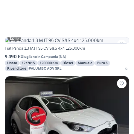
15
Fiat Panda 1.3 MJT 95 CV S&S 4x4 125.000km
9.490 €
Giugliano in Campania
(
NA
)
Usato
12/2015
120000 Km
Diesel
Manuale
Euro 6
Rivenditore
PALUMBO ADV SRL