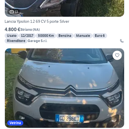
13
Lancia Ypsilon 1.2 69 CV 5 porte Silver
4.800 €
Striano
(
NA
)
Usato
12/2017
50000 Km
Benzina
Manuale
Euro 6
Rivenditore
Garage S.r.l.
Vetrina