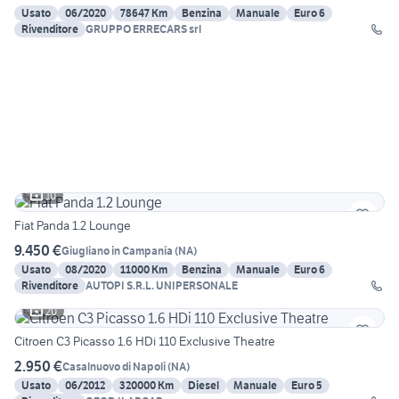
Usato
06/2020
78647 Km
Benzina
Manuale
Euro 6
Rivenditore
GRUPPO ERRECARS srl
10
Fiat Panda 1.2 Lounge
9.450 €
Giugliano in Campania
(
NA
)
Usato
08/2020
11000 Km
Benzina
Manuale
Euro 6
Rivenditore
AUTOPI S.R.L. UNIPERSONALE
20
Citroen C3 Picasso 1.6 HDi 110 Exclusive Theatre
2.950 €
Casalnuovo di Napoli
(
NA
)
Usato
06/2012
320000 Km
Diesel
Manuale
Euro 5