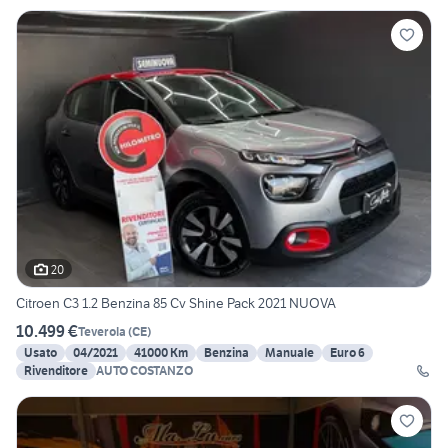
20
Citroen C3 1.2 Benzina 85 Cv Shine Pack 2021 NUOVA
10.499 €
Teverola
(
CE
)
Usato
04/2021
41000 Km
Benzina
Manuale
Euro 6
Rivenditore
AUTO COSTANZO