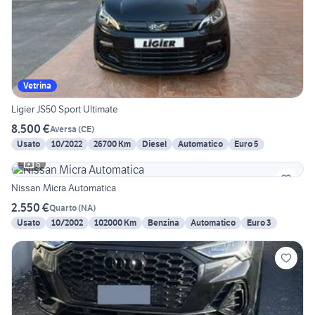
Vetrina
Ligier JS50 Sport Ultimate
8.500 €
Aversa
(
CE
)
Usato
10/2022
26700 Km
Diesel
Automatico
Euro 5
6
Nissan Micra Automatica
2.550 €
Quarto
(
NA
)
Usato
10/2002
102000 Km
Benzina
Automatico
Euro 3