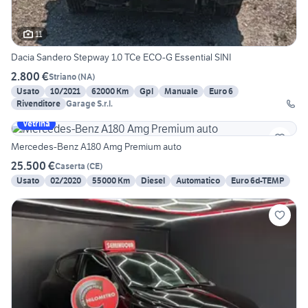
11
Dacia Sandero Stepway 1.0 TCe ECO-G Essential SINI
2.800 €
Striano
(
NA
)
Usato
10/2021
62000 Km
Gpl
Manuale
Euro 6
Rivenditore
Garage S.r.l.
Vetrina
Mercedes-Benz A180 Amg Premium auto
25.500 €
Caserta
(
CE
)
Usato
02/2020
55000 Km
Diesel
Automatico
Euro 6d-TEMP