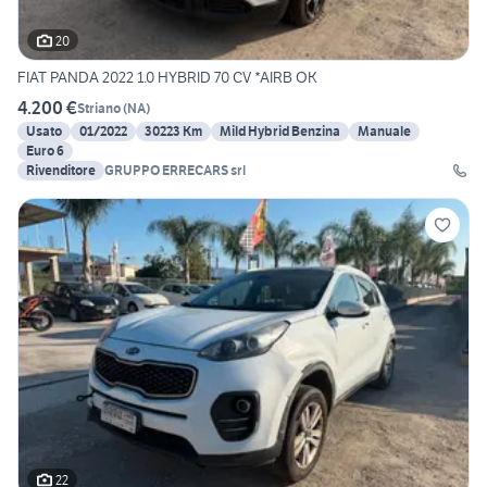
20
FIAT PANDA 2022 1.0 HYBRID 70 CV *AIRB OK
4.200 €
Striano
(
NA
)
Usato
01/2022
30223 Km
Mild Hybrid Benzina
Manuale
Euro 6
Rivenditore
GRUPPO ERRECARS srl
22