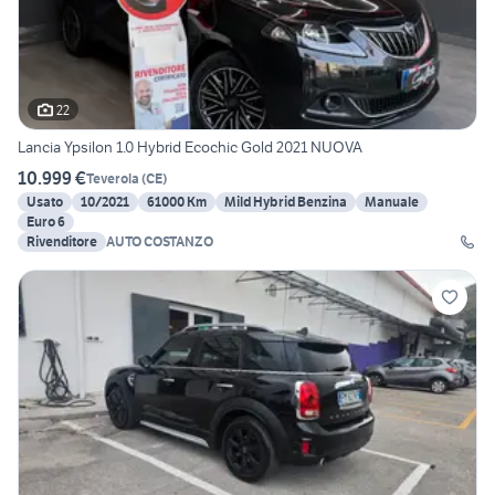
22
Lancia Ypsilon 1.0 Hybrid Ecochic Gold 2021 NUOVA
10.999 €
Teverola
(
CE
)
Usato
10/2021
61000 Km
Mild Hybrid Benzina
Manuale
Euro 6
Rivenditore
AUTO COSTANZO