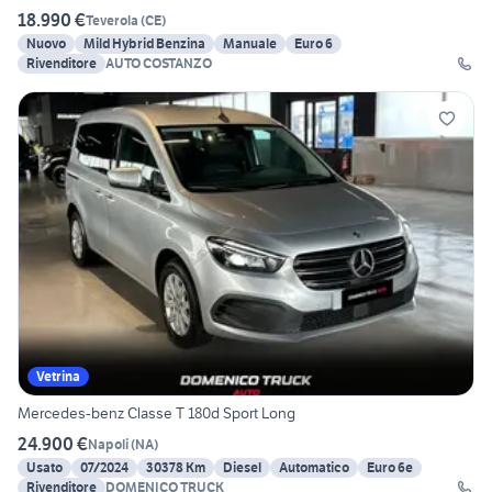
18.990 €
Teverola
(
CE
)
Nuovo
Mild Hybrid Benzina
Manuale
Euro 6
Rivenditore
AUTO COSTANZO
Vetrina
Mercedes-benz Classe T 180d Sport Long
24.900 €
Napoli
(
NA
)
Usato
07/2024
30378 Km
Diesel
Automatico
Euro 6e
Rivenditore
DOMENICO TRUCK