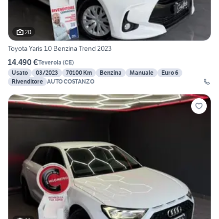
20
Toyota Yaris 1.0 Benzina Trend 2023
14.490 €
Teverola
(
CE
)
Usato
03/2023
70100 Km
Benzina
Manuale
Euro 6
Rivenditore
AUTO COSTANZO