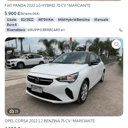
FIAT PANDA 2022 1.0 HYBRID 70 CV *MARCIANTE
5.900 €
Striano
(
NA
)
Usato
02/2022
49704 Km
Mild Hybrid Benzina
Manuale
Euro 6
Rivenditore
GRUPPO ERRECARS srl
28
OPEL CORSA 2022 1.2 BENZINA 75 CV *MARCIANTE