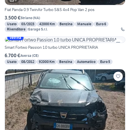
Fiat Panda 0.9 TwinAir Turbo S&S 4x4 Pop Van 2 pos
3.500 €
Striano
(
NA
)
Usato
03/2023
42000 Km
Benzina
Manuale
Euro 6
Rivenditore
Garage S.r.l.
Vetrina
Smart Fortwo Passion 1.0 turbo UNICA PROPRIETARIA
6.700 €
Aversa
(
CE
)
Usato
08/2012
92000 Km
Benzina
Automatico
Euro 5