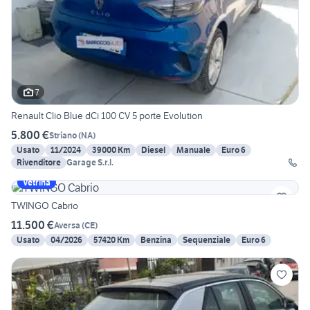
7
Renault Clio Blue dCi 100 CV 5 porte Evolution
5.800 €
Striano
(
NA
)
Usato
11/2024
39000 Km
Diesel
Manuale
Euro 6
Rivenditore
Garage S.r.l.
Vetrina
TWINGO Cabrio
11.500 €
Aversa
(
CE
)
Usato
04/2026
57420 Km
Benzina
Sequenziale
Euro 6