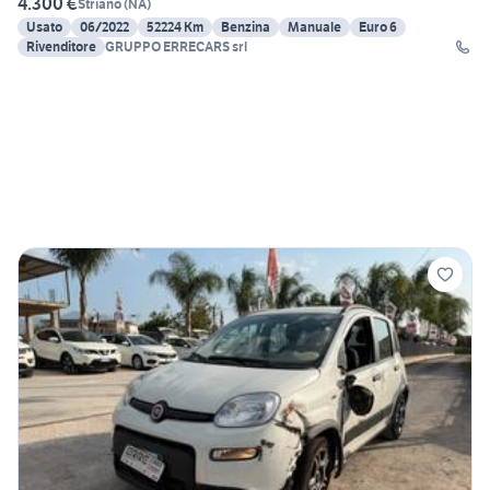
4.300 €
Striano
(
NA
)
Usato
06/2022
52224 Km
Benzina
Manuale
Euro 6
Rivenditore
GRUPPO ERRECARS srl