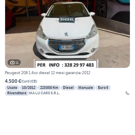
11
Peugeot 208 1.4cc diesel 12 mesi garanzia-2012
4.500 €
Curti
(
CE
)
Usato
10/2012
223000 Km
Diesel
Manuale
Euro 5
Rivenditore
MA LU CARS S.R.L.