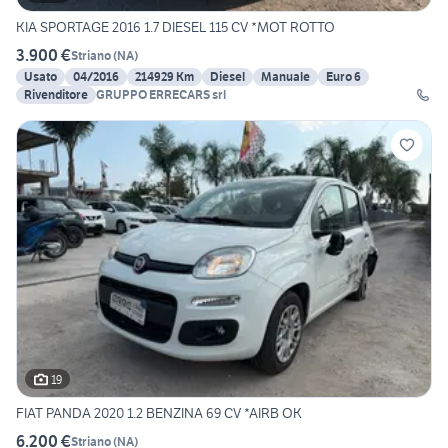
KIA SPORTAGE 2016 1.7 DIESEL 115 CV *MOT ROTTO
3.900 €
Striano
(
NA
)
Usato
04/2016
214929 Km
Diesel
Manuale
Euro 6
Rivenditore
GRUPPO ERRECARS srl
19
FIAT PANDA 2020 1.2 BENZINA 69 CV *AIRB OK
6.200 €
Striano
(
NA
)