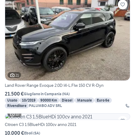
21
Land Rover Range Evoque 2.0D I4-L.Flw 150 CV R-Dyn
21.500 €
Giugliano in Campania
(
NA
)
Usato
10/2019
90000 Km
Diesel
Manuale
Euro 6e
Rivenditore
PALUMBO ADV SRL
10
Citroen C3 1.5BlueHDi 100cv anno 2021
10.000 €
Eboli
(
SA
)