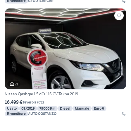
Rivenditore
GFGD ILARCAR
21
Nissan Qashqai 1.5 dCi 116 CV Tekna 2019
16.499 €
Teverola
(
CE
)
Usato
09/2019
75000 Km
Diesel
Manuale
Euro 6
Rivenditore
AUTO COSTANZO