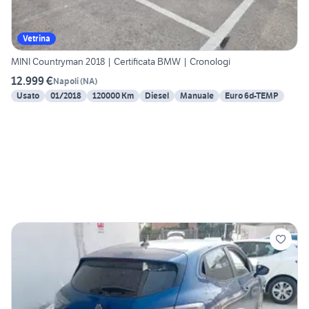
Vetrina
MINI Countryman 2018 | Certificata BMW | Cronologi
12.999 €
Napoli
(
NA
)
Usato
01/2018
120000 Km
Diesel
Manuale
Euro 6d-TEMP