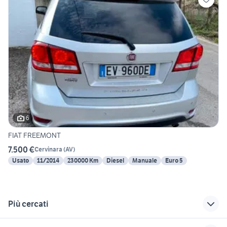
6
FIAT FREEMONT
7.500 €
Cervinara
(
AV
)
Usato
11/2014
230000 Km
Diesel
Manuale
Euro 5
Più cercati
Correlati
Richerche simili
Suggerimenti