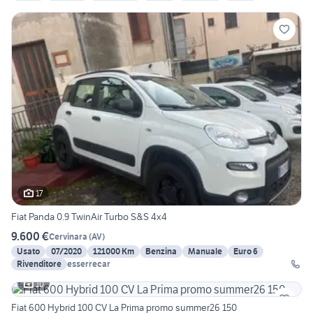
17
Fiat Panda 0.9 TwinAir Turbo S&S 4x4
9.600 €
Cervinara
(
AV
)
Usato
07/2020
121000 Km
Benzina
Manuale
Euro 6
Rivenditore
esserrecar
10
Fiat 600 Hybrid 100 CV La Prima promo summer26 150