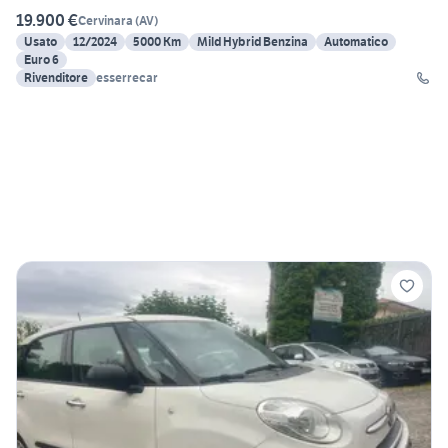
19.900 €
Cervinara
(
AV
)
Usato
12/2024
5000 Km
Mild Hybrid Benzina
Automatico
Euro 6
Rivenditore
esserrecar