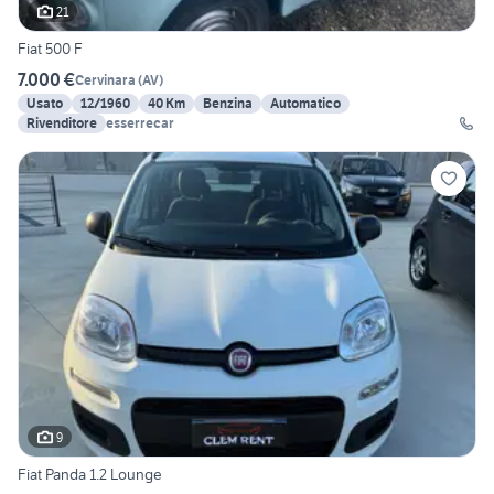
21
Fiat 500 F
7.000 €
Cervinara
(
AV
)
Usato
12/1960
40 Km
Benzina
Automatico
Rivenditore
esserrecar
9
Fiat Panda 1.2 Lounge