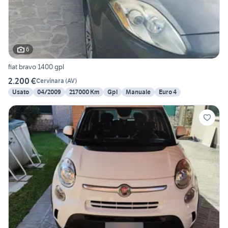
6
fiat bravo 1400 gpl
2.200 €
Cervinara
(
AV
)
Usato
04/2009
217000 Km
Gpl
Manuale
Euro 4