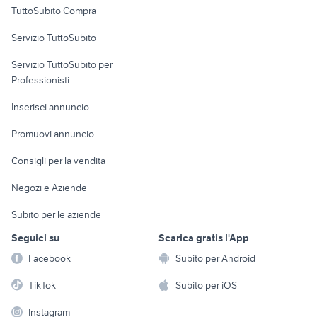
TuttoSubito Compra
commerciali
Servizio TuttoSubito
elettronica
per la casa e la
sports e hobby
Servizio TuttoSubito per
persona
Informatica
Animali
Professionisti
Arredamento e
Console e
Accessori per
Casalinghi
Inserisci annuncio
Videogiochi
animali
Elettrodomestici
Promuovi annuncio
Audio/Video
Musica e Film
Giardino e Fai da te
Consigli per la vendita
Fotografia
Libri e Riviste
Abbigliamento e
Negozi e Aziende
Telefonia
Strumenti Musicali
Accessori
Subito per le aziende
Sports
Tutto per i bambini
Seguici su
Scarica gratis l'App
Biciclette
Facebook
Subito per Android
Collezionismo
TikTok
Subito per iOS
Instagram