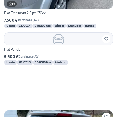
6
Fiat Freemont 2.0 jtd 170cv
7.500 €
Cervinara
(
AV
)
Usato
11/2014
240000 Km
Diesel
Manuale
Euro 5
Fiat Panda
5.500 €
Cervinara
(
AV
)
Usato
02/2013
134000 Km
Metano