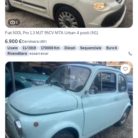
6
Fiat 500L Pro 1.3 MJT 95CV MTA Urban 4 posti (N1)
6.900 €
Cervinara
(
AV
)
Usato
11/2019
170000 Km
Diesel
Sequenziale
Euro 6
Rivenditore
esserrecar