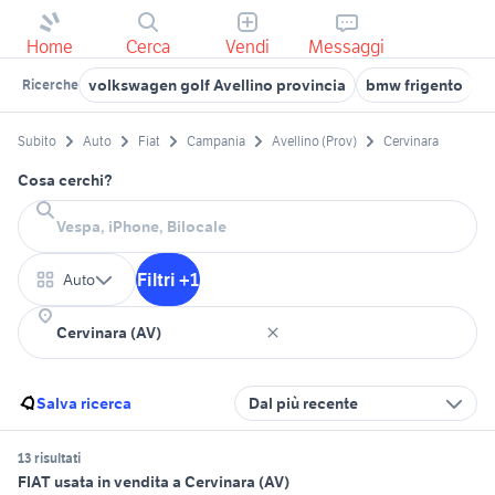
Home
Cerca
Vendi
Messaggi
volkswagen golf Avellino provincia
bmw frigento
s
Ricerche
Subito
Auto
Fiat
Campania
Avellino (Prov)
Cervinara
Cosa cerchi?
Filtri +1
Auto
Salva ricerca
Dal più recente
13 risultati
FIAT usata in vendita a Cervinara (AV)