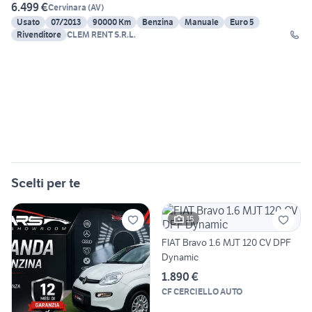
6.499 €
Cervinara
(
AV
)
Usato
07/2013
90000 Km
Benzina
Manuale
Euro 5
Rivenditore
CLEM RENT S.R.L.
Scelti per te
15
FIAT Bravo 1.6 MJT 120 CV DPF
Dynamic
1.890 €
CF CERCIELLO AUTO