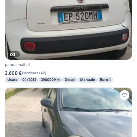
3
panda multjet
2.600 €
Cervinara
(
AV
)
Usato
04/2012
290000 Km
Diesel
Manuale
Euro 4