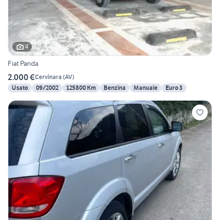
4
Fiat Panda
2.000 €
Cervinara
(
AV
)
Usato
09/2002
125800 Km
Benzina
Manuale
Euro 3