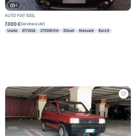
6
AUTO FIAT 500L
7.000 €
Cervinara
(
AV
)
Usato
07/2016
173000 Km
Diesel
Manuale
Euro 6