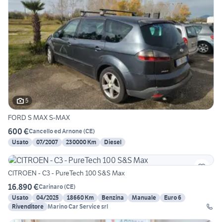
5
FORD S MAX S-MAX
600 €
Cancello ed Arnone
(
CE
)
Usato
07/2007
230000 Km
Diesel
CITROEN - C3 - PureTech 100 S&S Max
16.890 €
Carinaro
(
CE
)
Usato
04/2025
18660 Km
Benzina
Manuale
Euro 6
Rivenditore
Marino Car Service srl