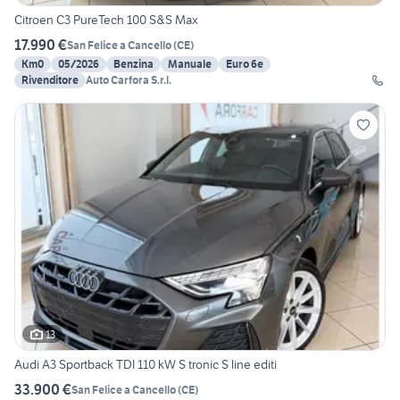
Citroen C3 PureTech 100 S&S Max
17.990 €
San Felice a Cancello
(
CE
)
Km0
05/2026
Benzina
Manuale
Euro 6e
Rivenditore
Auto Carfora S.r.l.
13
Audi A3 Sportback TDI 110 kW S tronic S line editi
33.900 €
San Felice a Cancello
(
CE
)