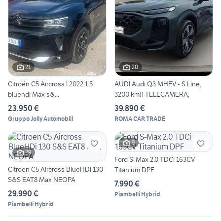
21
20
Citroën C5 Aircross I 2022 1.5
AUDI Audi Q3 MHEV - S Line,
bluehdi Max s&...
3200 km!! TELECAMERA,
23.950 €
39.890 €
Gruppo Jolly Automobili
ROMA CAR TRADE
9
29
Ford S-Max 2.0 TDCi 163CV
Citroen C5 Aircross BlueHDi 130
Titanium DPF
S&S EAT8 Max NEOPA
7.990 €
29.990 €
Piambelli Hybrid
Piambelli Hybrid