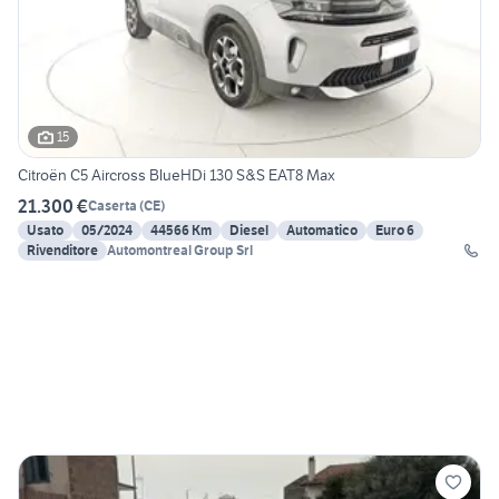
15
Citroën C5 Aircross BlueHDi 130 S&S EAT8 Max
21.300 €
Caserta
(
CE
)
Usato
05/2024
44566 Km
Diesel
Automatico
Euro 6
Rivenditore
Automontreal Group Srl