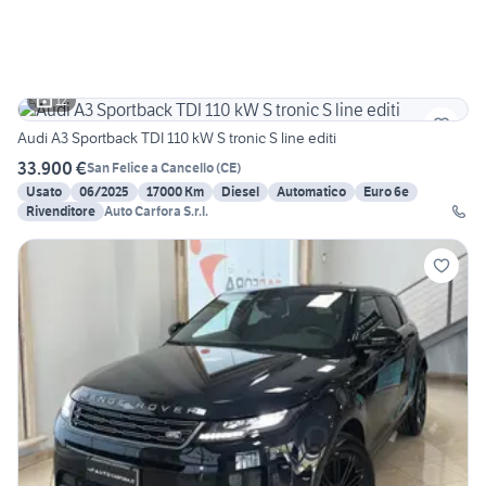
12
Audi A3 Sportback TDI 110 kW S tronic S line editi
33.900 €
San Felice a Cancello
(
CE
)
Usato
06/2025
17000 Km
Diesel
Automatico
Euro 6e
Rivenditore
Auto Carfora S.r.l.