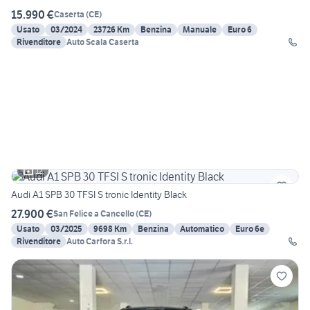
15.990 €
Caserta
(
CE
)
Usato
03/2024
23726 Km
Benzina
Manuale
Euro 6
Rivenditore
Auto Scala Caserta
12
Audi A1 SPB 30 TFSI S tronic Identity Black
27.900 €
San Felice a Cancello
(
CE
)
Usato
03/2025
9698 Km
Benzina
Automatico
Euro 6e
Rivenditore
Auto Carfora S.r.l.