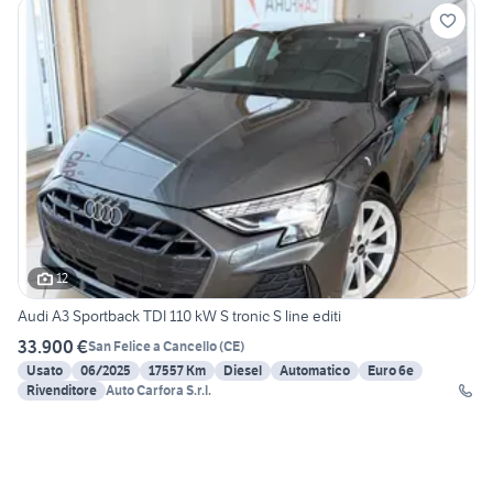
12
Audi A3 Sportback TDI 110 kW S tronic S line editi
33.900 €
San Felice a Cancello
(
CE
)
Usato
06/2025
17557 Km
Diesel
Automatico
Euro 6e
Rivenditore
Auto Carfora S.r.l.