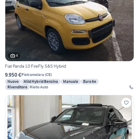
4
Fiat Panda 1.0 FireFly S&S Hybrid
9.950 €
Pietramelara
(
CE
)
Nuovo
Mild Hybrid Benzina
Manuale
Euro 6e
Rivenditore
Riello Auto