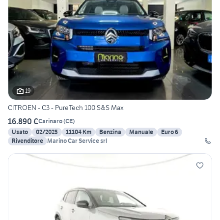
19
CITROEN - C3 - PureTech 100 S&S Max
16.890 €
Carinaro
(
CE
)
Usato
02/2025
11104 Km
Benzina
Manuale
Euro 6
Rivenditore
Marino Car Service srl