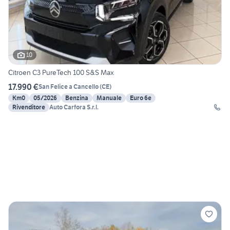
10
Citroen C3 PureTech 100 S&S Max
17.990 €
San Felice a Cancello
(
CE
)
Km0
05/2026
Benzina
Manuale
Euro 6e
Rivenditore
Auto Carfora S.r.l.