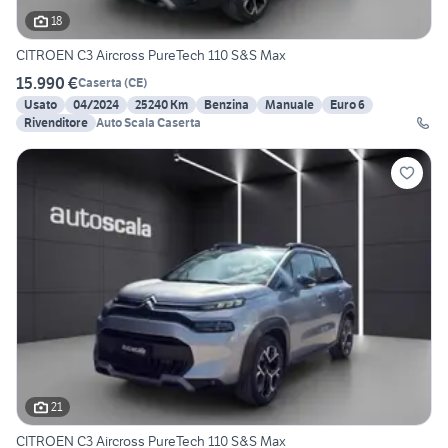
18
CITROEN C3 Aircross PureTech 110 S&S Max
15.990 €
Caserta
(
CE
)
Usato
04/2024
25240 Km
Benzina
Manuale
Euro 6
Rivenditore
Auto Scala Caserta
21
CITROEN C3 Aircross PureTech 110 S&S Max