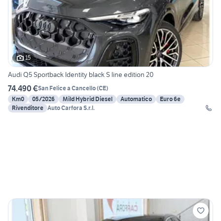
15
Audi Q5 Sportback Identity black S line edition 20
74.490 €
San Felice a Cancello
(
CE
)
Km0
05/2026
Mild Hybrid Diesel
Automatico
Euro 6e
Rivenditore
Auto Carfora S.r.l.