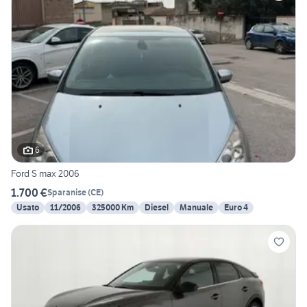
6
Ford S max 2006
1.700 €
Sparanise
(
CE
)
Usato
11/2006
325000 Km
Diesel
Manuale
Euro 4