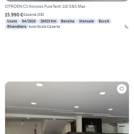
CITROEN C3 Aircross PureTech 110 S&S Max
15.990 €
Caserta
(
CE
)
Usato
04/2024
26023 Km
Benzina
Manuale
Euro 6
Rivenditore
Auto Scala Caserta