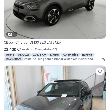
29
Citroën C4 BlueHDi 130 S&S EAT8 Max
22.400 €
San Marco Evangelista
(
CE
)
Usato
03/2024
19673 Km
Diesel
Automatico
Euro 6e
Rivenditore
Contauto Due | concessionario ufficiale multibrand