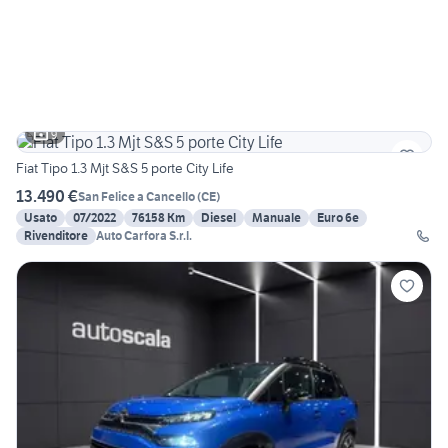
9
Fiat Tipo 1.3 Mjt S&S 5 porte City Life
13.490 €
San Felice a Cancello
(
CE
)
Usato
07/2022
76158 Km
Diesel
Manuale
Euro 6e
Rivenditore
Auto Carfora S.r.l.