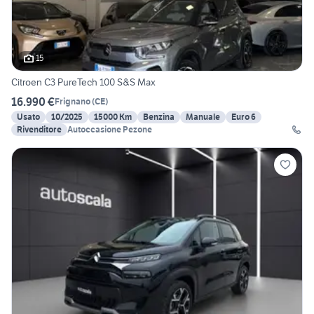
15
Citroen C3 PureTech 100 S&S Max
16.990 €
Frignano
(
CE
)
Usato
10/2025
15000 Km
Benzina
Manuale
Euro 6
Rivenditore
Autoccasione Pezone