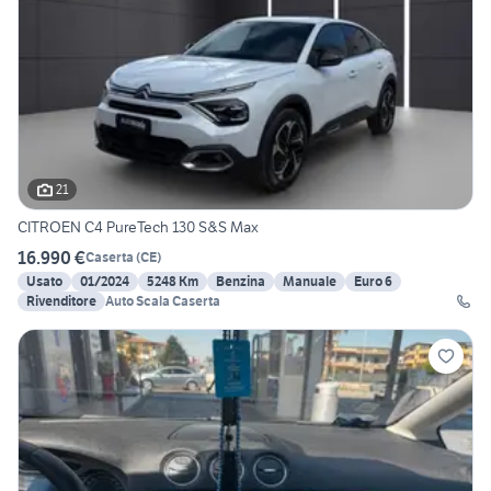
21
CITROEN C4 PureTech 130 S&S Max
16.990 €
Caserta
(
CE
)
Usato
01/2024
5248 Km
Benzina
Manuale
Euro 6
Rivenditore
Auto Scala Caserta