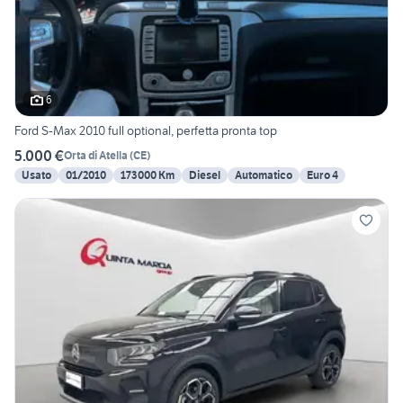
6
Ford S-Max 2010 full optional, perfetta pronta top
5.000 €
Orta di Atella
(
CE
)
Usato
01/2010
173000 Km
Diesel
Automatico
Euro 4