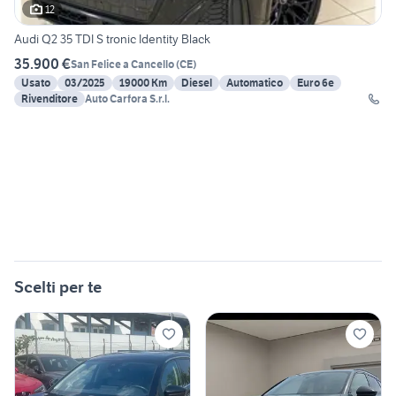
12
Audi Q2 35 TDI S tronic Identity Black
35.900 €
San Felice a Cancello
(
CE
)
Usato
03/2025
19000 Km
Diesel
Automatico
Euro 6e
Rivenditore
Auto Carfora S.r.l.
Scelti per te