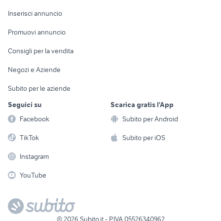
Arredamento e
Console e
Accessori per
Casalinghi
Inserisci annuncio
Videogiochi
animali
Elettrodomestici
Promuovi annuncio
Audio/Video
Musica e Film
Giardino e Fai da te
Consigli per la vendita
Fotografia
Libri e Riviste
Abbigliamento e
Negozi e Aziende
Telefonia
Strumenti Musicali
Accessori
Subito per le aziende
Sports
Tutto per i bambini
Seguici su
Scarica gratis l'App
Biciclette
Facebook
Subito per Android
Collezionismo
TikTok
Subito per iOS
Instagram
YouTube
©
2026
Subito.it - P.IVA 05526340962