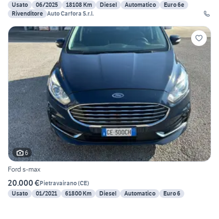
Usato
06/2025
18108 Km
Diesel
Automatico
Euro 6e
Rivenditore
Auto Carfora S.r.l.
6
Ford s-max
20.000 €
Pietravairano
(
CE
)
Usato
01/2021
61800 Km
Diesel
Automatico
Euro 6