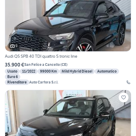
9
Audi Q5 SPB 40 TDI quattro S tronic line
35.900 €
San Felice a Cancello
(
CE
)
Usato
11/2022
99000 Km
Mild Hybrid Diesel
Automatico
Euro 6
Rivenditore
Auto Carfora S.r.l.