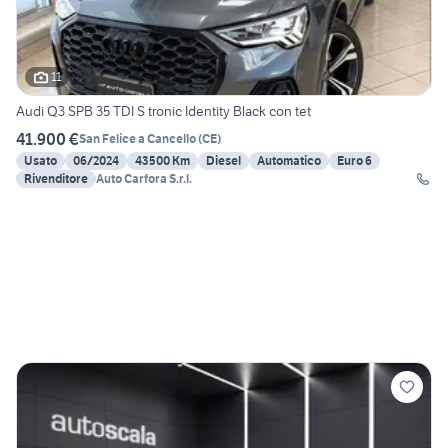
11
Audi Q3 SPB 35 TDI S tronic Identity Black con tet
41.900 €
San Felice a Cancello
(
CE
)
Usato
06/2024
43500 Km
Diesel
Automatico
Euro 6
Rivenditore
Auto Carfora S.r.l.