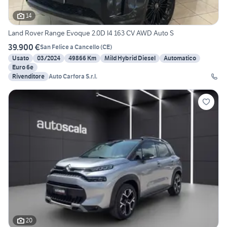
14
Land Rover Range Evoque 2.0D I4 163 CV AWD Auto S
39.900 €
San Felice a Cancello
(
CE
)
Usato
03/2024
49866 Km
Mild Hybrid Diesel
Automatico
Euro 6e
Rivenditore
Auto Carfora S.r.l.
20