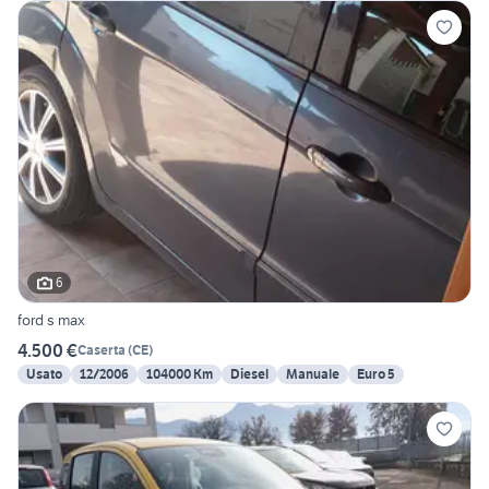
6
ford s max
4.500 €
Caserta
(
CE
)
Usato
12/2006
104000 Km
Diesel
Manuale
Euro 5