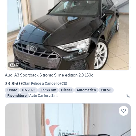
12
Audi A3 Sportback S tronic S line edition 2.0 150c
33.850 €
San Felice a Cancello
(
CE
)
Usato
07/2025
27733 Km
Diesel
Automatico
Euro 6
Rivenditore
Auto Carfora S.r.l.