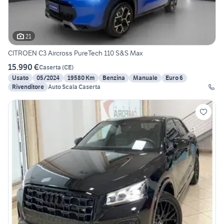
21
CITROEN C3 Aircross PureTech 110 S&S Max
15.990 €
Caserta
(
CE
)
Usato
05/2024
19580 Km
Benzina
Manuale
Euro 6
Rivenditore
Auto Scala Caserta