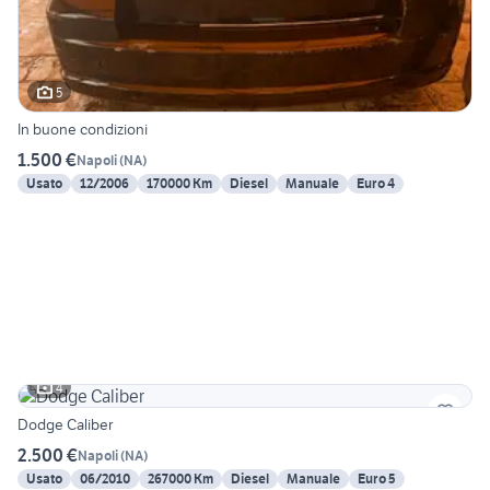
5
In buone condizioni
1.500 €
Napoli
(
NA
)
Usato
12/2006
170000 Km
Diesel
Manuale
Euro 4
4
Dodge Caliber
2.500 €
Napoli
(
NA
)
Usato
06/2010
267000 Km
Diesel
Manuale
Euro 5