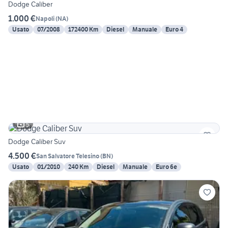
Dodge Caliber
1.000 €
Napoli
(
NA
)
Usato
07/2008
172400 Km
Diesel
Manuale
Euro 4
5
Dodge Caliber Suv
4.500 €
San Salvatore Telesino
(
BN
)
Usato
01/2010
240 Km
Diesel
Manuale
Euro 6e