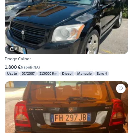
6
Dodge Caliber
1.800 €
Napoli
(
NA
)
Usato
07/2007
213000 Km
Diesel
Manuale
Euro 4