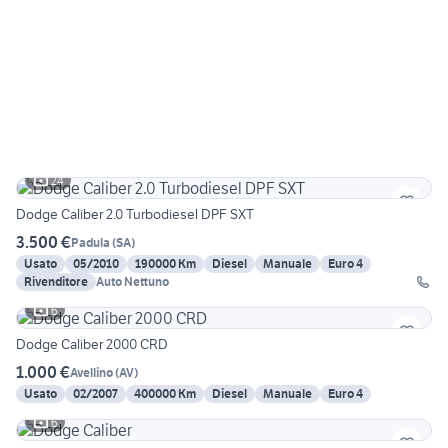
24
Dodge Caliber 2.0 Turbodiesel DPF SXT
3.500 €
Padula
(
SA
)
Usato
05/2010
190000 Km
Diesel
Manuale
Euro 4
Rivenditore
Auto Nettuno
6
Dodge Caliber 2000 CRD
1.000 €
Avellino
(
AV
)
Usato
02/2007
400000 Km
Diesel
Manuale
Euro 4
6