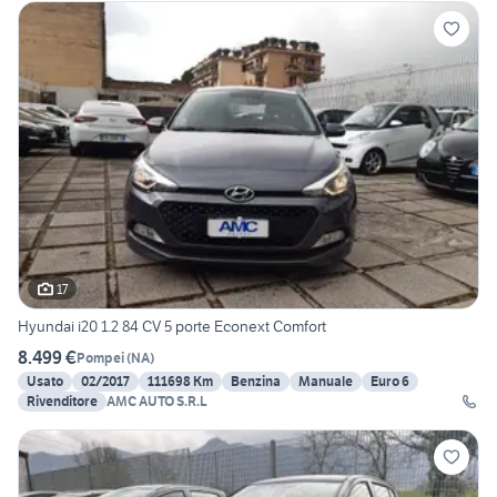
17
Hyundai i20 1.2 84 CV 5 porte Econext Comfort
8.499 €
Pompei
(
NA
)
Usato
02/2017
111698 Km
Benzina
Manuale
Euro 6
Rivenditore
AMC AUTO S.R.L