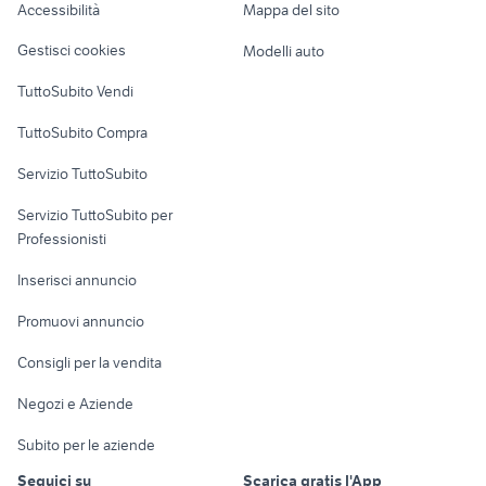
Accessibilità
Mappa del sito
Loft, mansarde e
Veicoli commerciali
altro
Gestisci cookies
Modelli auto
Case vacanza
TuttoSubito Vendi
Uffici e Locali
TuttoSubito Compra
commerciali
Servizio TuttoSubito
elettronica
per la casa e la
sports e hobby
Servizio TuttoSubito per
persona
Informatica
Animali
Professionisti
Arredamento e
Console e
Accessori per
Casalinghi
Inserisci annuncio
Videogiochi
animali
Elettrodomestici
Promuovi annuncio
Audio/Video
Musica e Film
Giardino e Fai da te
Consigli per la vendita
Fotografia
Libri e Riviste
Abbigliamento e
Negozi e Aziende
Telefonia
Strumenti Musicali
Accessori
Subito per le aziende
Sports
Tutto per i bambini
Seguici su
Scarica gratis l'App