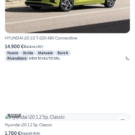
HYUNDAI i20 1.0 T-GDI 48V Connectline
14.900 €
Baiano
(
AV
)
Nuovo
Ibrida
Manuale
Euro 6
Rivenditore
NEW RIVAUTO SRL
14
Hyundai i20 1.2 5p. Classic
1.700 €
Napoli
(
NA
)