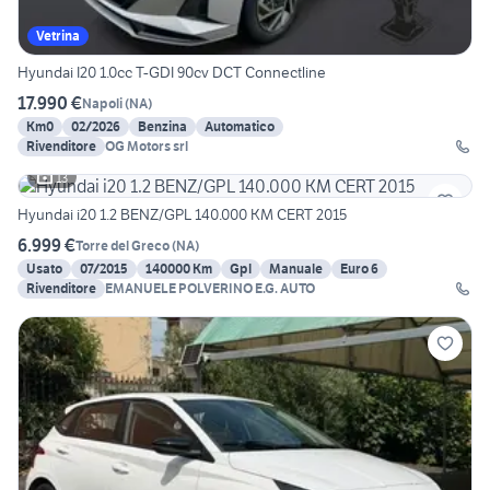
Vetrina
Hyundai I20 1.0cc T-GDI 90cv DCT Connectline
17.990 €
Napoli
(
NA
)
Km0
02/2026
Benzina
Automatico
Rivenditore
OG Motors srl
13
Hyundai i20 1.2 BENZ/GPL 140.000 KM CERT 2015
6.999 €
Torre del Greco
(
NA
)
Usato
07/2015
140000 Km
Gpl
Manuale
Euro 6
Rivenditore
EMANUELE POLVERINO E.G. AUTO