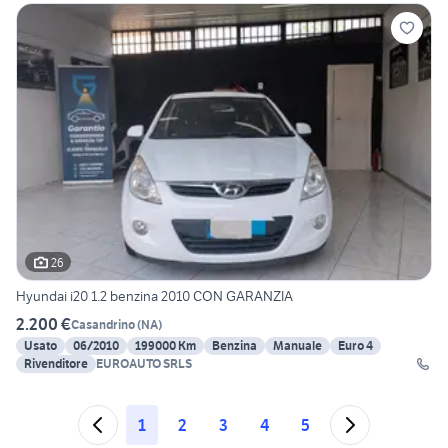
26
Hyundai i20 1.2 benzina 2010 CON GARANZIA
2.200 €
Casandrino
(
NA
)
Usato
06/2010
199000 Km
Benzina
Manuale
Euro 4
Rivenditore
EUROAUTO SRLS
1
2
3
4
5