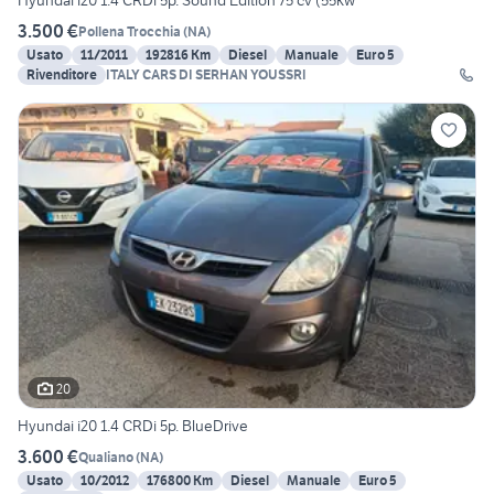
Hyundai i20 1.4 CRDi 5p. Sound Edition 75 cv (55kw
3.500 €
Pollena Trocchia
(
NA
)
Usato
11/2011
192816 Km
Diesel
Manuale
Euro 5
Rivenditore
ITALY CARS DI SERHAN YOUSSRI
20
Hyundai i20 1.4 CRDi 5p. BlueDrive
3.600 €
Qualiano
(
NA
)
Usato
10/2012
176800 Km
Diesel
Manuale
Euro 5