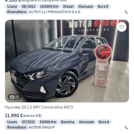
4.500 €
Giugliano in Campania
(
NA
)
Usato
08/2012
150000 Km
Diesel
Manuale
Euro 5
Rivenditore
AUTO F.LLI PENNACCHIO S.A.S.
22
Hyundai i20 1.2 MPI Connectline 84CV
11.990 €
Aversa
(
CE
)
Usato
07/2023
50000 Km
Benzina
Manuale
Euro 6
Rivenditore
MOTOR GROUP