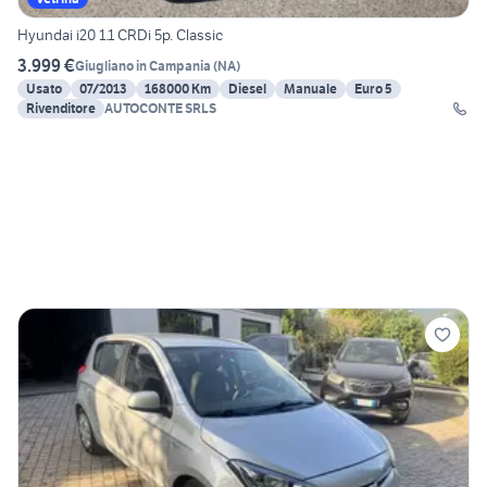
Hyundai i20 1.1 CRDi 5p. Classic
3.999 €
Giugliano in Campania
(
NA
)
Usato
07/2013
168000 Km
Diesel
Manuale
Euro 5
Rivenditore
AUTOCONTE SRLS