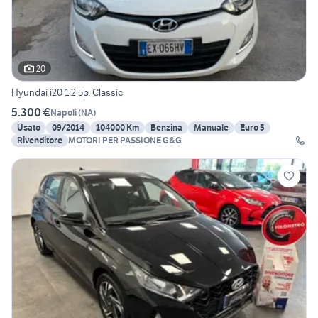
20
Hyundai i20 1.2 5p. Classic
5.300 €
Napoli
(
NA
)
Usato
09/2014
104000 Km
Benzina
Manuale
Euro 5
Rivenditore
MOTORI PER PASSIONE G&G