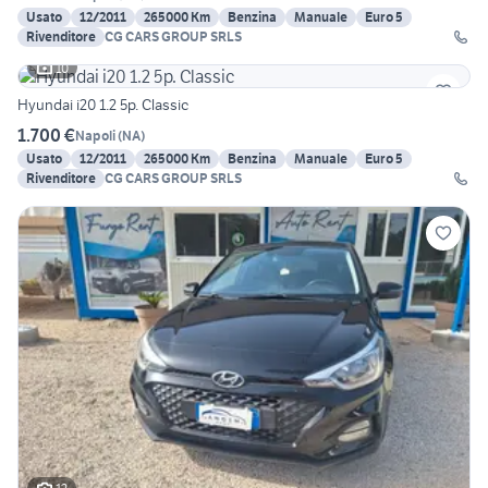
Usato
12/2011
265000 Km
Benzina
Manuale
Euro 5
Rivenditore
CG CARS GROUP SRLS
10
Hyundai i20 1.2 5p. Classic
1.700 €
Napoli
(
NA
)
Usato
12/2011
265000 Km
Benzina
Manuale
Euro 5
Rivenditore
CG CARS GROUP SRLS