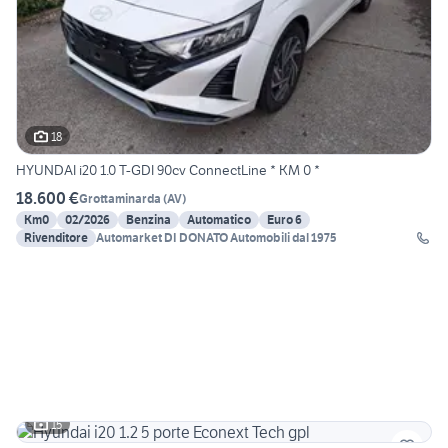
18
HYUNDAI i20 1.0 T-GDI 90cv ConnectLine * KM 0 *
18.600 €
Grottaminarda
(
AV
)
Km0
02/2026
Benzina
Automatico
Euro 6
Rivenditore
Automarket DI DONATO Automobili dal 1975
15