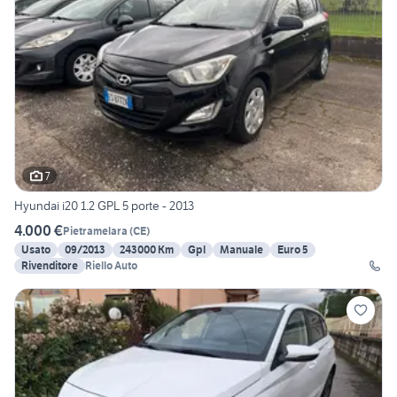
7
Hyundai i20 1.2 GPL 5 porte - 2013
4.000 €
Pietramelara
(
CE
)
Usato
09/2013
243000 Km
Gpl
Manuale
Euro 5
Rivenditore
Riello Auto