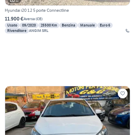
12
Hyundai i20 1.2 5 porte Connectline
11.900 €
Aversa
(
CE
)
Usato
09/2020
25500 Km
Benzina
Manuale
Euro 6
Rivenditore
ANGIM SRL