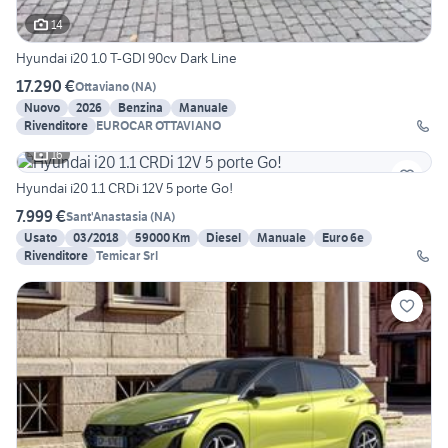
14
Hyundai i20 1.0 T-GDI 90cv Dark Line
17.290 €
Ottaviano
(
NA
)
Nuovo
2026
Benzina
Manuale
Rivenditore
EUROCAR OTTAVIANO
16
Hyundai i20 1.1 CRDi 12V 5 porte Go!
7.999 €
Sant'Anastasia
(
NA
)
Usato
03/2018
59000 Km
Diesel
Manuale
Euro 6e
Rivenditore
Temicar Srl