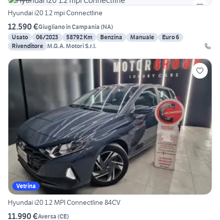
Hyundai i20 1.2 mpi Connectline
12.590 €
Giugliano in Campania
(
NA
)
Usato
06/2023
58792 Km
Benzina
Manuale
Euro 6
Rivenditore
M.G.A. Motori S.r.l.
Vetrina
Hyundai i20 1.2 MPI Connectline 84CV
11.990 €
Aversa
(
CE
)