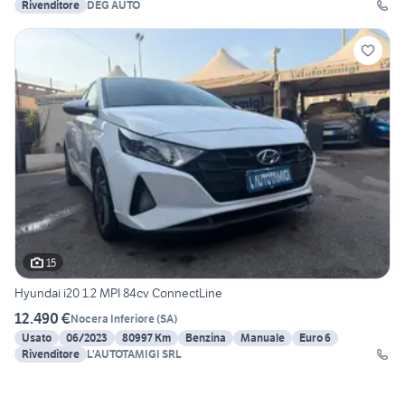
Rivenditore
DEG AUTO
15
Hyundai i20 1.2 MPI 84cv ConnectLine
12.490 €
Nocera Inferiore
(
SA
)
Usato
06/2023
80997 Km
Benzina
Manuale
Euro 6
Rivenditore
L'AUTOTAMIGI SRL