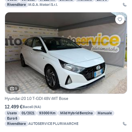
Rivenditore
M.G.A. Motori S.r.l.
9
Hyundai i20 1.0 T-GDI 48V iMT Bose
12.499 €
Bacoli
(
NA
)
Usato
01/2021
93000 Km
Mild Hybrid Benzina
Manuale
Euro 6
Rivenditore
AUTOSERVICE PLURIMARCHE