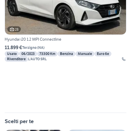
28
Hyundai i20 1.2 MPI Connectline
11.899 €
Terzigno
(
NA
)
Usato
06/2023
73300 Km
Benzina
Manuale
Euro 6e
Rivenditore
L'AUTO SRL
Scelti per te