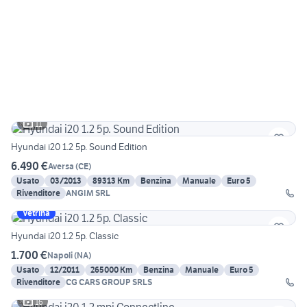
11
Hyundai i20 1.2 5p. Sound Edition
6.490 €
Aversa
(
CE
)
Usato
03/2013
89313 Km
Benzina
Manuale
Euro 5
Rivenditore
ANGIM SRL
Vetrina
Hyundai i20 1.2 5p. Classic
1.700 €
Napoli
(
NA
)
Usato
12/2011
265000 Km
Benzina
Manuale
Euro 5
Rivenditore
CG CARS GROUP SRLS
16