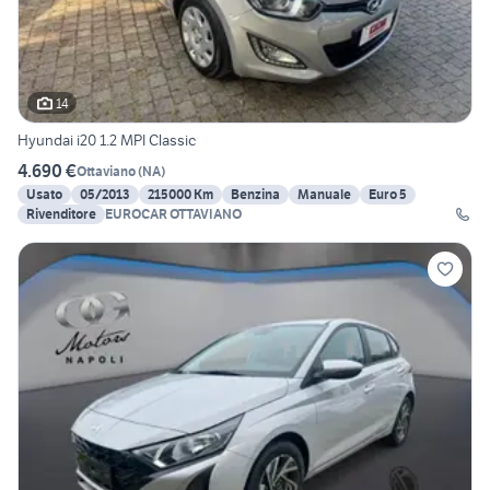
14
Hyundai i20 1.2 MPI Classic
4.690 €
Ottaviano
(
NA
)
Usato
05/2013
215000 Km
Benzina
Manuale
Euro 5
Rivenditore
EUROCAR OTTAVIANO