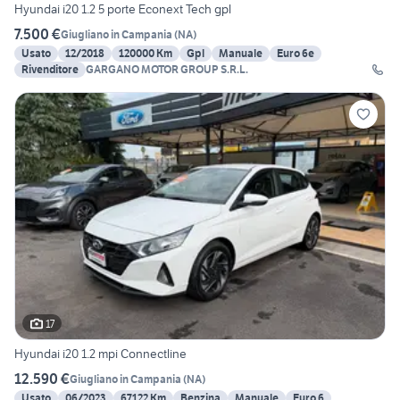
Hyundai i20 1.2 5 porte Econext Tech gpl
7.500 €
Giugliano in Campania
(
NA
)
Usato
12/2018
120000 Km
Gpl
Manuale
Euro 6e
Rivenditore
GARGANO MOTOR GROUP S.R.L.
17
Hyundai i20 1.2 mpi Connectline
12.590 €
Giugliano in Campania
(
NA
)
Usato
06/2023
67122 Km
Benzina
Manuale
Euro 6