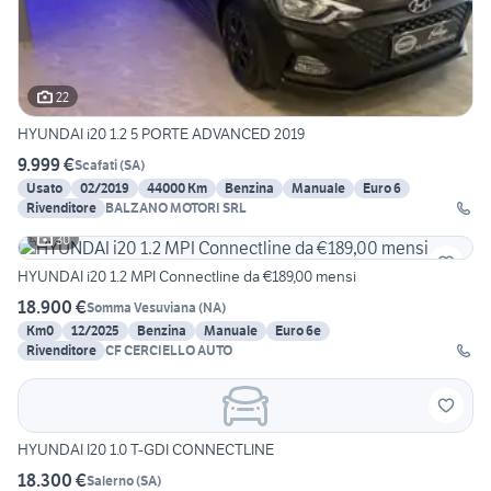
22
HYUNDAI i20 1.2 5 PORTE ADVANCED 2019
9.999 €
Scafati
(
SA
)
Usato
02/2019
44000 Km
Benzina
Manuale
Euro 6
Rivenditore
BALZANO MOTORI SRL
30
HYUNDAI i20 1.2 MPI Connectline da €189,00 mensi
18.900 €
Somma Vesuviana
(
NA
)
Km0
12/2025
Benzina
Manuale
Euro 6e
Rivenditore
CF CERCIELLO AUTO
HYUNDAI I20 1.0 T-GDI CONNECTLINE
18.300 €
Salerno
(
SA
)