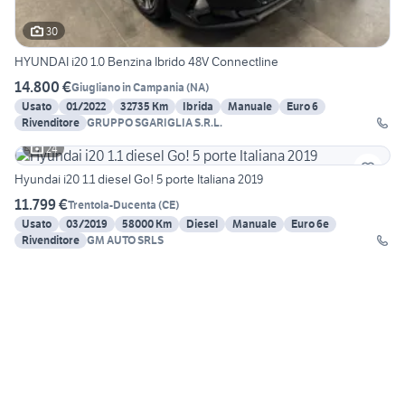
30
HYUNDAI i20 1.0 Benzina Ibrido 48V Connectline
14.800 €
Giugliano in Campania
(
NA
)
Usato
01/2022
32735 Km
Ibrida
Manuale
Euro 6
Rivenditore
GRUPPO SGARIGLIA S.R.L.
24
Hyundai i20 1.1 diesel Go! 5 porte Italiana 2019
11.799 €
Trentola-Ducenta
(
CE
)
Usato
03/2019
58000 Km
Diesel
Manuale
Euro 6e
Rivenditore
GM AUTO SRLS