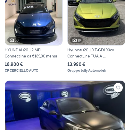
30
18
HYUNDAI i20 1.2 MPI
Hyundai i20 1.0 T-GDI 90cv
Connectline da €189,00 mensi
ConnectLine TUA A ...
18.900 €
13.990 €
CF CERCIELLO AUTO
Gruppo Jolly Automobili