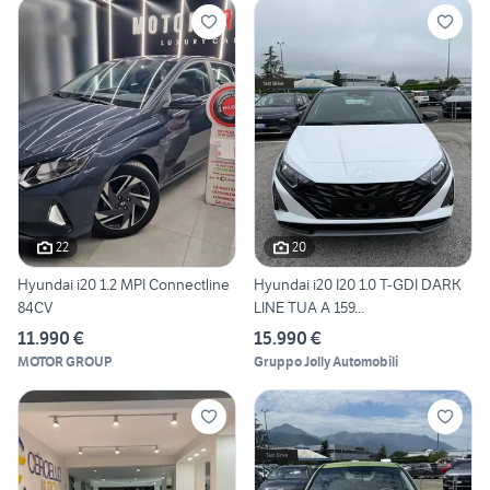
22
20
Hyundai i20 1.2 MPI Connectline
Hyundai i20 I20 1.0 T-GDI DARK
84CV
LINE TUA A 159...
11.990 €
15.990 €
MOTOR GROUP
Gruppo Jolly Automobili